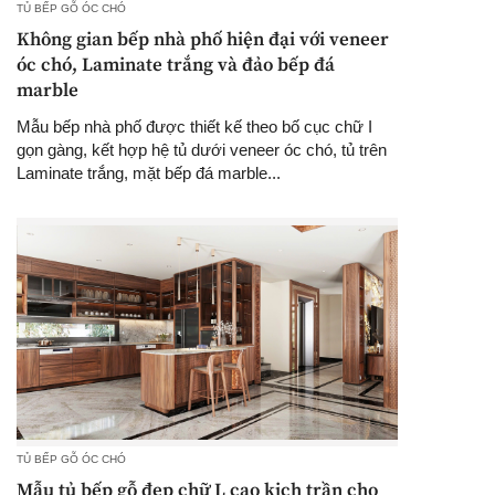
TỦ BẾP GỖ ÓC CHÓ
Không gian bếp nhà phố hiện đại với veneer
óc chó, Laminate trắng và đảo bếp đá
marble
Mẫu bếp nhà phố được thiết kế theo bố cục chữ I
gọn gàng, kết hợp hệ tủ dưới veneer óc chó, tủ trên
Laminate trắng, mặt bếp đá marble...
TỦ BẾP GỖ ÓC CHÓ
Mẫu tủ bếp gỗ đẹp chữ L cao kịch trần cho