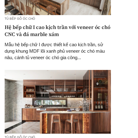
TỦ BẾP GỖ ÓC CHÓ
Hệ bếp chữ I cao kịch trần với veneer óc chó
CNC và đá marble xám
Mẫu hệ bếp chữ I được thiết kế cao kịch trần, sử
dụng khung MDF lõi xanh phủ veneer óc chó màu
nâu, cánh tủ veneer óc chó gia công...
TỦ BẾP GỖ ÓC CHÓ