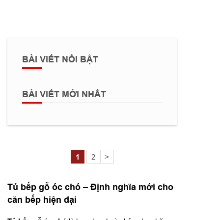
BÀI VIẾT NỔI BẬT
BÀI VIẾT MỚI NHẤT
1
2
>
Tủ bếp gỗ óc chó – Định nghĩa mới cho
căn bếp hiện đại