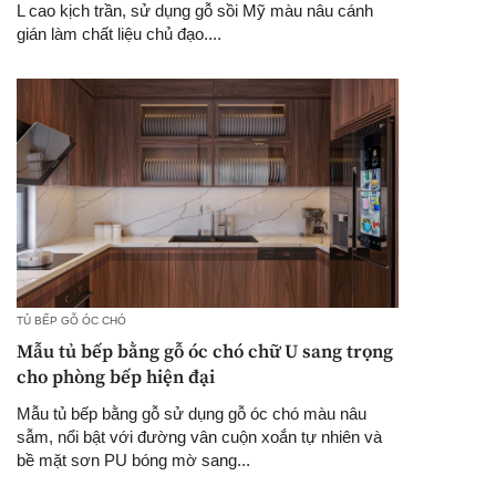
L cao kịch trần, sử dụng gỗ sồi Mỹ màu nâu cánh
gián làm chất liệu chủ đạo....
TỦ BẾP GỖ ÓC CHÓ
Mẫu tủ bếp bằng gỗ óc chó chữ U sang trọng
cho phòng bếp hiện đại
Mẫu tủ bếp bằng gỗ sử dụng gỗ óc chó màu nâu
sẫm, nổi bật với đường vân cuộn xoắn tự nhiên và
bề mặt sơn PU bóng mờ sang...