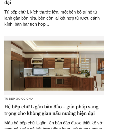
đại
Tủ bếp chữ L kích thước lớn, một bên bố trí hệ tủ
lạnh gần bồn rửa, bên còn lại kết hợp tủ rượu cánh
kính, bàn bar tích hợp...
TỦ BẾP GỖ ÓC CHÓ
Hệ bếp chữ L gắn bàn đảo – giải pháp sang
trọng cho không gian nấu nướng hiện đại
Mẫu hệ bếp chữ L gắn liền bàn đảo được thiết kế với
gam nâu vân gỗ kết hợp trắng kem, sử dụng veneer