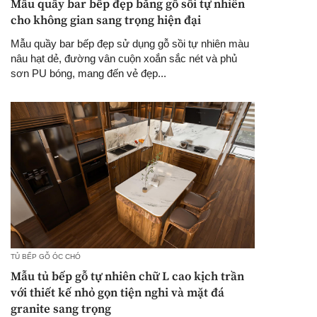
Mẫu quầy bar bếp đẹp bằng gỗ sồi tự nhiên
cho không gian sang trọng hiện đại
Mẫu quầy bar bếp đẹp sử dụng gỗ sồi tự nhiên màu
nâu hạt dẻ, đường vân cuộn xoắn sắc nét và phủ
sơn PU bóng, mang đến vẻ đẹp...
TỦ BẾP GỖ ÓC CHÓ
Mẫu tủ bếp gỗ tự nhiên chữ L cao kịch trần
với thiết kế nhỏ gọn tiện nghi và mặt đá
granite sang trọng