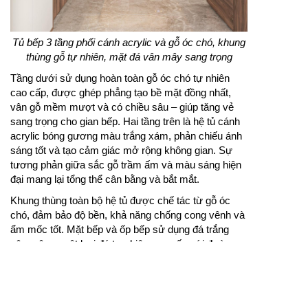
Tủ bếp 3 tầng phối cánh acrylic và gỗ óc chó, khung
thùng gỗ tự nhiên, mặt đá vân mây sang trọng
Tầng dưới sử dụng hoàn toàn gỗ óc chó tự nhiên
cao cấp, được ghép phẳng tạo bề mặt đồng nhất,
vân gỗ mềm mượt và có chiều sâu – giúp tăng vẻ
sang trọng cho gian bếp. Hai tầng trên là hệ tủ cánh
acrylic bóng gương màu trắng xám, phản chiếu ánh
sáng tốt và tạo cảm giác mở rộng không gian. Sự
tương phản giữa sắc gỗ trầm ấm và màu sáng hiện
đại mang lại tổng thể cân bằng và bắt mắt.
Khung thùng toàn bộ hệ tủ được chế tác từ gỗ óc
chó, đảm bảo độ bền, khả năng chống cong vênh và
ẩm mốc tốt. Mặt bếp và ốp bếp sử dụng đá trắng
vân mây – một loại đá tự nhiên cao cấp với đường
vân mềm mại, tinh tế, tạo cảm giác sạch sẽ, sáng và
rất dễ lau chùi.
Tủ bếp gỗ óc chó hiện đại – Giải pháp bếp hiện