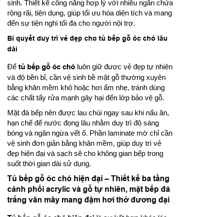
sinh. Thiết kế công năng hợp lý với nhiều ngăn chứa
rộng rãi, tiện dụng, giúp tối ưu hóa diện tích và mang
đến sự tiện nghi tối đa cho người nội trợ.
Bí quyết duy trì vẻ đẹp cho tủ bếp gỗ óc chó lâu
dài
Để
tủ bếp gỗ óc chó
luôn giữ được vẻ đẹp tự nhiên
và độ bền bỉ, cần vệ sinh bề mặt gỗ thường xuyên
bằng khăn mềm khô hoặc hơi ẩm nhẹ, tránh dùng
các chất tẩy rửa mạnh gây hại đến lớp bảo vệ gỗ.
Mặt đá bếp nên được lau chùi ngay sau khi nấu ăn,
hạn chế để nước đọng lâu nhằm duy trì độ sáng
bóng và ngăn ngừa vết ố. Phần laminate mờ chỉ cần
vệ sinh đơn giản bằng khăn mềm, giúp duy trì vẻ
đẹp hiện đại và sạch sẽ cho không gian bếp trong
suốt thời gian dài sử dụng.
Tủ bếp gỗ óc chó hiện đại – Thiết kế ba tầng
cánh phối acrylic và gỗ tự nhiên, mặt bếp đá
trắng vân mây mang đậm hơi thở đương đại