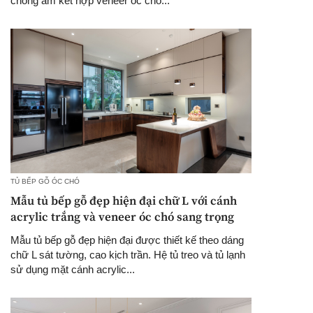
chống ẩm kết hợp veneer óc chó...
TỦ BẾP GỖ ÓC CHÓ
Mẫu tủ bếp gỗ đẹp hiện đại chữ L với cánh
acrylic trắng và veneer óc chó sang trọng
Mẫu tủ bếp gỗ đẹp hiện đại được thiết kế theo dáng
chữ L sát tường, cao kịch trần. Hệ tủ treo và tủ lạnh
sử dụng mặt cánh acrylic...