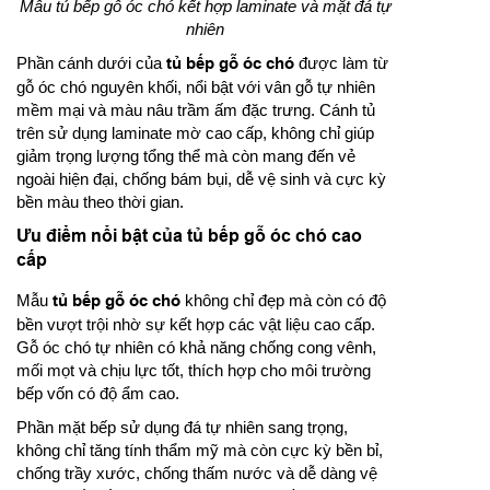
Mẫu tủ bếp gỗ óc chó kết hợp laminate và mặt đá tự
nhiên
Phần cánh dưới của
tủ bếp gỗ óc chó
được làm từ
gỗ óc chó nguyên khối, nổi bật với vân gỗ tự nhiên
mềm mại và màu nâu trầm ấm đặc trưng. Cánh tủ
trên sử dụng laminate mờ cao cấp, không chỉ giúp
giảm trọng lượng tổng thể mà còn mang đến vẻ
ngoài hiện đại, chống bám bụi, dễ vệ sinh và cực kỳ
bền màu theo thời gian.
Ưu điểm nổi bật của tủ bếp gỗ óc chó cao
cấp
Mẫu
tủ bếp gỗ óc chó
không chỉ đẹp mà còn có độ
bền vượt trội nhờ sự kết hợp các vật liệu cao cấp.
Gỗ óc chó tự nhiên có khả năng chống cong vênh,
mối mọt và chịu lực tốt, thích hợp cho môi trường
bếp vốn có độ ẩm cao.
Phần mặt bếp sử dụng đá tự nhiên sang trọng,
không chỉ tăng tính thẩm mỹ mà còn cực kỳ bền bỉ,
chống trầy xước, chống thấm nước và dễ dàng vệ