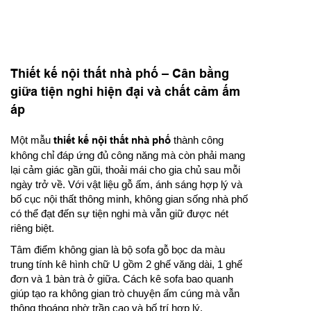
Thiết kế nội thất nhà phố – Cân bằng
giữa tiện nghi hiện đại và chất cảm ấm
áp
Một mẫu
thiết kế nội thất nhà phố
thành công
không chỉ đáp ứng đủ công năng mà còn phải mang
lại cảm giác gần gũi, thoải mái cho gia chủ sau mỗi
ngày trở về. Với vật liệu gỗ ấm, ánh sáng hợp lý và
bố cục nội thất thông minh, không gian sống nhà phố
có thể đạt đến sự tiện nghi mà vẫn giữ được nét
riêng biệt.
Tâm điểm không gian là bộ sofa gỗ bọc da màu
trung tính kê hình chữ U gồm 2 ghế văng dài, 1 ghế
đơn và 1 bàn trà ở giữa. Cách kê sofa bao quanh
giúp tạo ra không gian trò chuyện ấm cúng mà vẫn
thông thoáng nhờ trần cao và bố trí hợp lý.