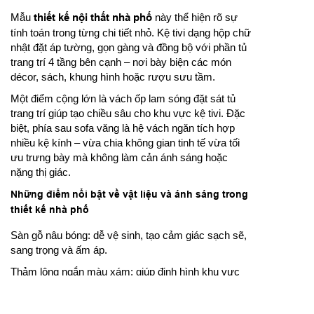
Mẫu
thiết kế nội thất nhà phố
này thể hiện rõ sự
tính toán trong từng chi tiết nhỏ. Kệ tivi dạng hộp chữ
nhật đặt áp tường, gọn gàng và đồng bộ với phần tủ
trang trí 4 tầng bên cạnh – nơi bày biện các món
décor, sách, khung hình hoặc rượu sưu tầm.
Một điểm cộng lớn là vách ốp lam sóng đặt sát tủ
trang trí giúp tạo chiều sâu cho khu vực kệ tivi. Đặc
biệt, phía sau sofa văng là hệ vách ngăn tích hợp
nhiều kệ kính – vừa chia không gian tinh tế vừa tối
ưu trưng bày mà không làm cản ánh sáng hoặc
nặng thị giác.
Những điểm nổi bật về vật liệu và ánh sáng trong
thiết kế nhà phố
Sàn gỗ nâu bóng: dễ vệ sinh, tạo cảm giác sạch sẽ,
sang trọng và ấm áp.
Thảm lông ngắn màu xám: giúp định hình khu vực
tiếp khách, tăng độ mềm mại cho phần trung tâm
phòng.