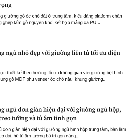
trọng
 giường gỗ óc chó đặt ở trung tâm, kiểu dáng platform chân
g ghép tấm gỗ nguyên khối kết hợp mảng da PU...
g ngủ nhỏ đẹp với giường liền tủ tối ưu diện
c thiết kế theo hướng tối ưu không gian với giường bệt hình
dụng gỗ MDF phủ veneer óc chó nâu, khung giường...
g ngủ đơn giản hiện đại với giường ngủ hộp,
treo tường và tủ âm tinh gọn
ủ đơn giản hiện đại với giường ngủ hình hộp trung tâm, bàn làm
eo dài, hệ tủ âm tường bố trí gọn gàng...