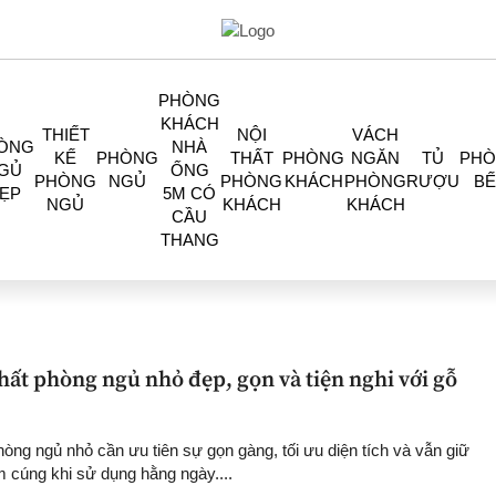
PHÒNG
KHÁCH
THIẾT
NỘI
VÁCH
ÒNG
NHÀ
KẾ
PHÒNG
THẤT
PHÒNG
NGĂN
TỦ
PH
GỦ
ỐNG
PHÒNG
NGỦ
PHÒNG
KHÁCH
PHÒNG
RƯỢU
BẾ
ẸP
5M CÓ
NGỦ
KHÁCH
KHÁCH
CẦU
THANG
thất phòng ngủ nhỏ đẹp, gọn và tiện nghi với gỗ
phòng ngủ nhỏ cần ưu tiên sự gọn gàng, tối ưu diện tích và vẫn giữ
cúng khi sử dụng hằng ngày....