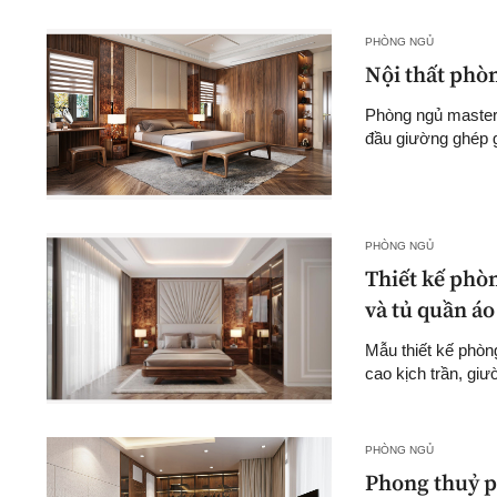
PHÒNG NGỦ
Nội thất phòn
Phòng ngủ master 
đầu giường ghép g
PHÒNG NGỦ
Thiết kế phò
và tủ quần á
Mẫu thiết kế phòn
cao kịch trần, giư
PHÒNG NGỦ
Phong thuỷ p