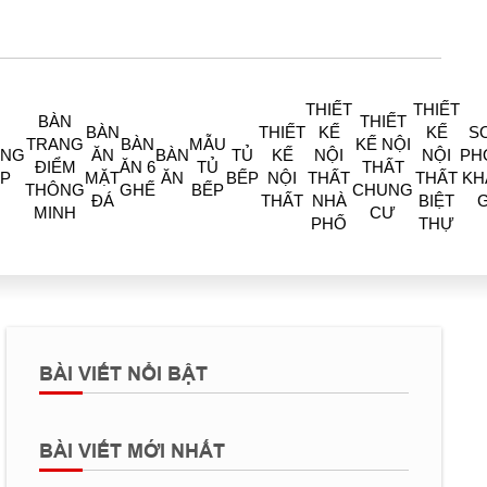
THIẾT
THIẾT
BÀN
THIẾT
BÀN
THIẾT
KẾ
KẾ
S
TRANG
BÀN
MẪU
KẾ NỘI
ÒNG
ĂN
BÀN
TỦ
KẾ
NỘI
NỘI
PH
ĐIỂM
ĂN 6
TỦ
THẤT
P
MẶT
ĂN
BẾP
NỘI
THẤT
THẤT
KH
THÔNG
GHẾ
BẾP
CHUNG
ĐÁ
THẤT
NHÀ
BIỆT
MINH
CƯ
PHỐ
THỰ
BÀI VIẾT NỔI BẬT
BÀI VIẾT MỚI NHẤT