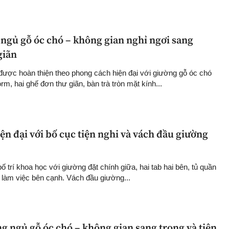
ngủ gỗ óc chó – không gian nghỉ ngơi sang
giãn
ược hoàn thiện theo phong cách hiện đại với giường gỗ óc chó
rm, hai ghế đơn thư giãn, bàn trà tròn mặt kính...
n đại với bố cục tiện nghi và vách đầu giường
trí khoa học với giường đặt chính giữa, hai tab hai bên, tủ quần
n làm việc bên cạnh. Vách đầu giường...
g ngủ gỗ óc chó – không gian sang trọng và tiện