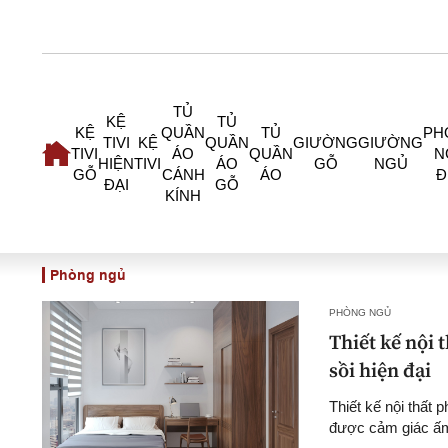
TỦ
KỆ
TỦ
KỆ
QUẦN
TỦ
PH
TIVI
KỆ
QUẦN
GIƯỜNG
GIƯỜNG
TIVI
ÁO
QUẦN
N
HIỆN
TIVI
ÁO
GỖ
NGỦ
GỖ
CÁNH
ÁO
Đ
ĐẠI
GỖ
KÍNH
Phòng ngủ
PHÒNG NGỦ
Thiết kế nội 
sồi hiện đại
Thiết kế nội thất 
được cảm giác ấm 