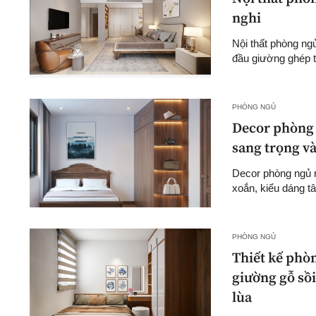
nghi
Nội thất phòng ngủ
đầu giường ghép 
PHÒNG NGỦ
Decor phòng 
sang trọng v
Decor phòng ngủ 
xoắn, kiểu dáng tâ
PHÒNG NGỦ
Thiết kế phò
giường gỗ sồi
lùa