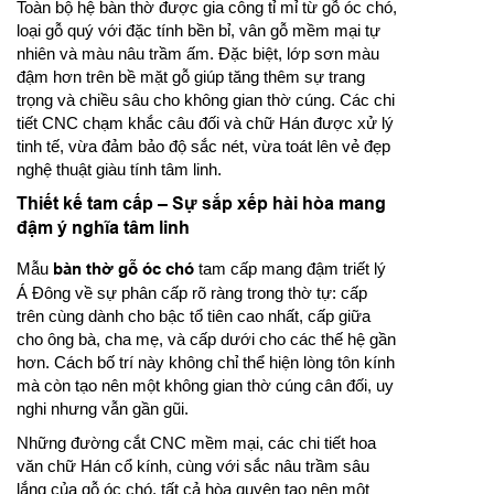
Toàn bộ hệ bàn thờ được gia công tỉ mỉ từ gỗ óc chó,
loại gỗ quý với đặc tính bền bỉ, vân gỗ mềm mại tự
nhiên và màu nâu trầm ấm. Đặc biệt, lớp sơn màu
đậm hơn trên bề mặt gỗ giúp tăng thêm sự trang
trọng và chiều sâu cho không gian thờ cúng. Các chi
tiết CNC chạm khắc câu đối và chữ Hán được xử lý
tinh tế, vừa đảm bảo độ sắc nét, vừa toát lên vẻ đẹp
nghệ thuật giàu tính tâm linh.
Thiết kế tam cấp – Sự sắp xếp hài hòa mang
đậm ý nghĩa tâm linh
Mẫu
bàn thờ gỗ óc chó
tam cấp mang đậm triết lý
Á Đông về sự phân cấp rõ ràng trong thờ tự: cấp
trên cùng dành cho bậc tổ tiên cao nhất, cấp giữa
cho ông bà, cha mẹ, và cấp dưới cho các thế hệ gần
hơn. Cách bố trí này không chỉ thể hiện lòng tôn kính
mà còn tạo nên một không gian thờ cúng cân đối, uy
nghi nhưng vẫn gần gũi.
Những đường cắt CNC mềm mại, các chi tiết hoa
văn chữ Hán cổ kính, cùng với sắc nâu trầm sâu
lắng của gỗ óc chó, tất cả hòa quyện tạo nên một