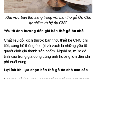
Khu vực bàn thờ sang trọng với bàn thờ gỗ Óc Chó
tự nhiên và hệ ốp CNC
Yếu tố ảnh hưởng đến giá bàn thờ gỗ óc chó
Chất liệu gỗ, kích thước bàn thờ, thiết kế CNC chi
tiết, cùng hệ thống ốp cột và vách là những yếu tố
quyết định giá thành sản phẩm. Ngoài ra, mức độ
tinh xảo trong gia công cũng ảnh hưởng lớn đến chi
phí cuối cùng.
Lợi ích khi lựa chọn bàn thờ gỗ óc chó cao cấp
Bàn thờ gỗ Óc Chó không chỉ bền bỉ mà còn mang
lại vẻ đẹp sang trọng, trang nghiêm phù hợp với
không gian thờ cúng. Sản phẩm góp phần tôn vinh
giá trị truyền thống và tạo nên sự hài hòa trong nội
thất gia đình.
Với
bàn thờ gỗ óc chó
cao cấp, bạn sẽ sở hữu một
không gian thờ cúng trang trọng, bền đẹp và đầy ý