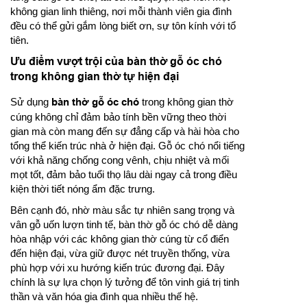
không gian linh thiêng, nơi mỗi thành viên gia đình
đều có thể gửi gắm lòng biết ơn, sự tôn kính với tổ
tiên.
Ưu điểm vượt trội của bàn thờ gỗ óc chó
trong không gian thờ tự hiện đại
Sử dụng
bàn thờ gỗ óc chó
trong không gian thờ
cúng không chỉ đảm bảo tính bền vững theo thời
gian mà còn mang đến sự đẳng cấp và hài hòa cho
tổng thể kiến trúc nhà ở hiện đại. Gỗ óc chó nổi tiếng
với khả năng chống cong vênh, chịu nhiệt và mối
mọt tốt, đảm bảo tuổi thọ lâu dài ngay cả trong điều
kiện thời tiết nóng ẩm đặc trưng.
Bên cạnh đó, nhờ màu sắc tự nhiên sang trọng và
vân gỗ uốn lượn tinh tế, bàn thờ gỗ óc chó dễ dàng
hòa nhập với các không gian thờ cúng từ cổ điển
đến hiện đại, vừa giữ được nét truyền thống, vừa
phù hợp với xu hướng kiến trúc đương đại. Đây
chính là sự lựa chọn lý tưởng để tôn vinh giá trị tinh
thần và văn hóa gia đình qua nhiều thế hệ.