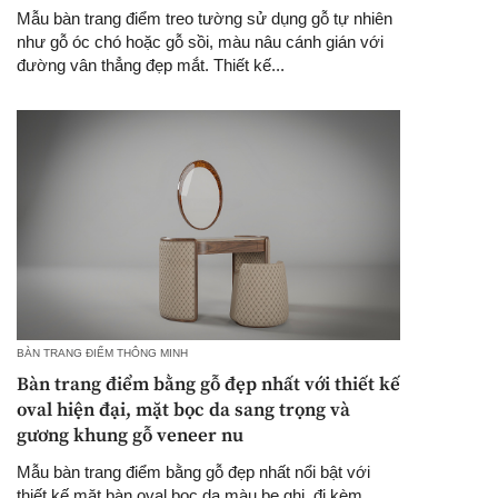
Mẫu bàn trang điểm treo tường sử dụng gỗ tự nhiên
như gỗ óc chó hoặc gỗ sồi, màu nâu cánh gián với
đường vân thẳng đẹp mắt. Thiết kế...
BÀN TRANG ĐIỂM THÔNG MINH
Bàn trang điểm bằng gỗ đẹp nhất với thiết kế
oval hiện đại, mặt bọc da sang trọng và
gương khung gỗ veneer nu
Mẫu bàn trang điểm bằng gỗ đẹp nhất nổi bật với
thiết kế mặt bàn oval bọc da màu be ghi, đi kèm