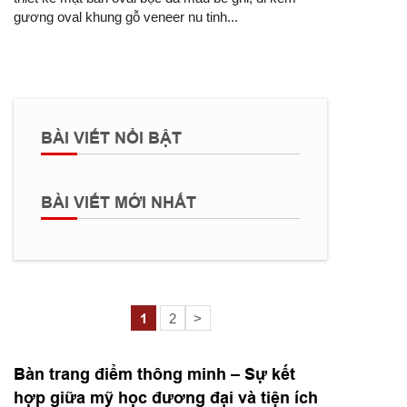
gương oval khung gỗ veneer nu tinh...
BÀI VIẾT NỔI BẬT
BÀI VIẾT MỚI NHẤT
1
2
>
Bàn trang điểm thông minh – Sự kết
hợp giữa mỹ học đương đại và tiện ích