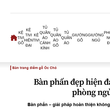
TỦ
KỆ
TỦ
KỆ
QUẦN
TỦ
PH
TIVI
KỆ
QUẦN
GIƯỜNG
GIƯỜNG
TIVI
ÁO
QUẦN
N
HIỆN
TIVI
ÁO
GỖ
NGỦ
GỖ
CÁNH
ÁO
Đ
ĐẠI
GỖ
KÍNH
Bàn trang điểm gỗ Óc Chó
Bàn phấn đẹp hiện đại
phòng ngủ
Bàn phấn – giải pháp hoàn thiện không