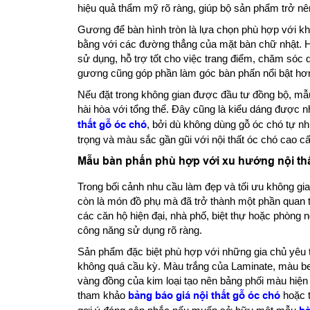
hiệu quả thẩm mỹ rõ ràng, giúp bộ sản phẩm trở nê
Gương để bàn hình tròn là lựa chọn phù hợp với k
bằng với các đường thẳng của mặt bàn chữ nhật. 
sử dụng, hỗ trợ tốt cho việc trang điểm, chăm sóc 
gương cũng góp phần làm góc bàn phấn nổi bật hơn
Nếu đặt trong không gian được đầu tư đồng bộ, mẫu
hài hòa với tổng thể. Đây cũng là kiểu dáng được 
thất gỗ óc chó
, bởi dù không dùng gỗ óc chó tự n
trọng và màu sắc gần gũi với nội thất óc chó cao cấ
Mẫu bàn phấn phù hợp với xu hướng nội thấ
Trong bối cảnh nhu cầu làm đẹp và tối ưu không g
còn là món đồ phụ mà đã trở thành một phần quan 
các căn hộ hiện đại, nhà phố, biệt thự hoặc phòng n
công năng sử dụng rõ ràng.
Sản phẩm đặc biệt phù hợp với những gia chủ yêu 
không quá cầu kỳ. Màu trắng của Laminate, màu b
vàng đồng của kim loại tạo nên bảng phối màu hiệ
tham khảo
bảng báo giá nội thất gỗ óc chó
hoặc 