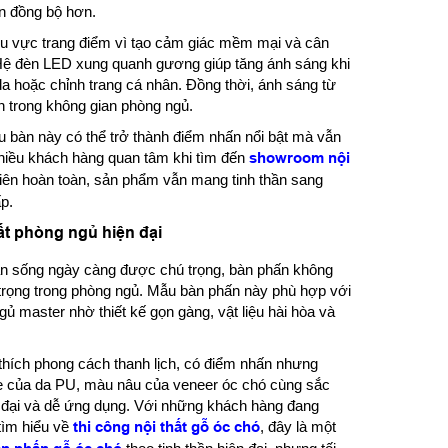
n đồng bộ hơn.
hu vực trang điểm vì tạo cảm giác mềm mại và cân
Hệ đèn LED xung quanh gương giúp tăng ánh sáng khi
da hoặc chỉnh trang cá nhân. Đồng thời, ánh sáng từ
 trong không gian phòng ngủ.
 bàn này có thể trở thành điểm nhấn nổi bật mà vẫn
nhiều khách hàng quan tâm khi tìm đến
showroom nội
hiên hoàn toàn, sản phẩm vẫn mang tinh thần sang
p.
t phòng ngủ hiện đại
ian sống ngày càng được chú trọng, bàn phấn không
trọng trong phòng ngủ. Mẫu bàn phấn này phù hợp với
gủ master nhờ thiết kế gọn gàng, vật liệu hài hòa và
thích phong cách thanh lịch, có điểm nhấn nhưng
e của da PU, màu nâu của veneer óc chó cùng sắc
n đại và dễ ứng dụng. Với những khách hàng đang
tìm hiểu về
thi công nội thất gỗ óc chó
, đây là một