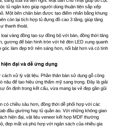
 sáng sủa và tiện nghi. Mặt bàn chữ nhật giúp bố cục
hộc tủ ngăn kéo giúp người dùng thuận tiện sắp xếp
hỏ. Một bên chân bàn được tạo điểm nhấn bằng khung
ên còn lại tích hợp tủ đựng đồ cao 3 tầng, giúp tăng
ự thanh thoát.
oại vàng đồng tạo sự đồng bộ với bàn, đồng thời tăng
ên, gương để bàn hình tròn với hệ đèn LED xung quanh
 góc làm đẹp trở nên sáng hơn, nổi bật hơn và có tính
 hiện đại và dễ ứng dụng
cách xử lý vật liệu. Phần thân bàn sử dụng gỗ công
ó nâu để tạo hiệu ứng thẩm mỹ sang trọng. Đây là giải
ự ổn định trong kết cấu, vừa mang lại vẻ đẹp gần gũi
 có chiều sâu hơn, đồng thời dễ phối hợp với các
tab đầu giường hay tủ quần áo. Với những không gian
cách hiện đại, vật liệu veneer kết hợp MDF thường
, đẹp mắt và phù hợp với ngân sách của nhiều gia