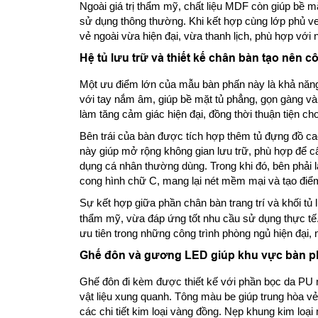
Ngoài giá trị thẩm mỹ, chất liệu MDF còn giúp bề m
sử dụng thông thường. Khi kết hợp cùng lớp phủ 
vẻ ngoài vừa hiện đại, vừa thanh lịch, phù hợp vớ
Hệ tủ lưu trữ và thiết kế chân bàn tạo nên c
Một ưu điểm lớn của mẫu bàn phấn này là khả năng 
với tay nắm âm, giúp bề mặt tủ phẳng, gọn gàng và
làm tăng cảm giác hiện đại, đồng thời thuận tiện ch
Bên trái của bàn được tích hợp thêm tủ đựng đồ cao
này giúp mở rộng không gian lưu trữ, phù hợp để 
dụng cá nhân thường dùng. Trong khi đó, bên phải 
cong hình chữ C, mang lại nét mềm mại và tạo điểm
Sự kết hợp giữa phần chân bàn trang trí và khối tủ
thẩm mỹ, vừa đáp ứng tốt nhu cầu sử dụng thực tế.
ưu tiên trong những công trình phòng ngủ hiện đại,
Ghế đôn và gương LED giúp khu vực bàn p
Ghế đôn đi kèm được thiết kế với phần bọc da PU 
vật liệu xung quanh. Tông màu be giúp trung hòa v
các chi tiết kim loại vàng đồng. Nẹp khung kim loại