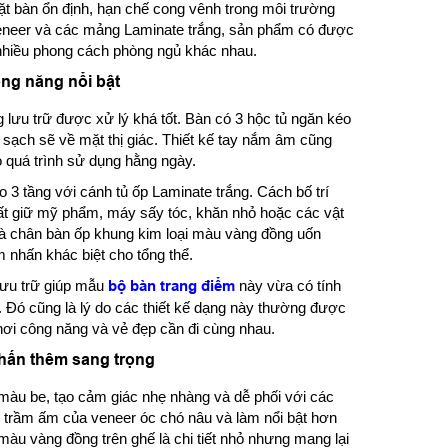
ặt bàn ổn định, hạn chế cong vênh trong môi trường
veneer và các mảng Laminate trắng, sản phẩm có được
i nhiều phong cách phòng ngủ khác nhau.
ông năng nổi bật
lưu trữ được xử lý khá tốt. Bàn có 3 hộc tủ ngăn kéo
 sạch sẽ về mặt thị giác. Thiết kế tay nắm âm cũng
o quá trình sử dụng hằng ngày.
 3 tầng với cánh tủ ốp Laminate trắng. Cách bố trí
cất giữ mỹ phẩm, máy sấy tóc, khăn nhỏ hoặc các vật
là chân bàn ốp khung kim loại màu vàng đồng uốn
 nhấn khác biệt cho tổng thể.
 lưu trữ giúp mẫu
bộ bàn trang điểm
này vừa có tính
 Đó cũng là lý do các thiết kế dạng này thường được
 nơi công năng và vẻ đẹp cần đi cùng nhau.
hấn thêm sang trọng
màu be, tạo cảm giác nhẹ nhàng và dễ phối với các
ẻ trầm ấm của veneer óc chó nâu và làm nổi bật hơn
 màu vàng đồng trên ghế là chi tiết nhỏ nhưng mang lại