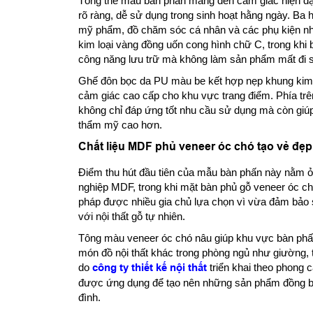
Tổng thể mẫu bàn phấn mang đến cảm giác hiện đại,
rõ ràng, dễ sử dụng trong sinh hoạt hằng ngày. Ba 
mỹ phẩm, đồ chăm sóc cá nhân và các phụ kiện n
kim loại vàng đồng uốn cong hình chữ C, trong khi b
công năng lưu trữ mà không làm sản phẩm mất đi s
Ghế đôn bọc da PU màu be kết hợp nẹp khung kim l
cảm giác cao cấp cho khu vực trang điểm. Phía tr
không chỉ đáp ứng tốt nhu cầu sử dụng mà còn giúp
thẩm mỹ cao hơn.
Chất liệu MDF phủ veneer óc chó tạo vẻ đẹp
Điểm thu hút đầu tiên của mẫu bàn phấn này nằm ở 
nghiệp MDF, trong khi mặt bàn phủ gỗ veneer óc ch
pháp được nhiều gia chủ lựa chọn vì vừa đảm bảo s
với nội thất gỗ tự nhiên.
Tông màu veneer óc chó nâu giúp khu vực bàn phấn
món đồ nội thất khác trong phòng ngủ như giường, 
do
công ty thiết kế nội thất
triển khai theo phong 
được ứng dụng để tạo nên những sản phẩm đồng bộ
đình.