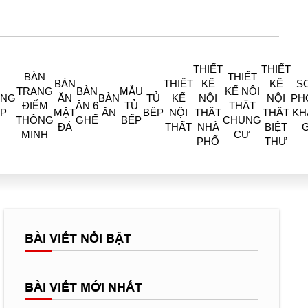
THIẾT
THIẾT
BÀN
THIẾT
BÀN
THIẾT
KẾ
KẾ
S
TRANG
BÀN
MẪU
KẾ NỘI
ÒNG
ĂN
BÀN
TỦ
KẾ
NỘI
NỘI
PH
ĐIỂM
ĂN 6
TỦ
THẤT
P
MẶT
ĂN
BẾP
NỘI
THẤT
THẤT
KH
THÔNG
GHẾ
BẾP
CHUNG
ĐÁ
THẤT
NHÀ
BIỆT
MINH
CƯ
PHỐ
THỰ
BÀI VIẾT NỔI BẬT
BÀI VIẾT MỚI NHẤT