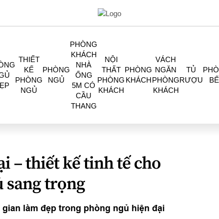
PHÒNG
KHÁCH
THIẾT
NỘI
VÁCH
ÒNG
NHÀ
KẾ
PHÒNG
THẤT
PHÒNG
NGĂN
TỦ
PH
GỦ
ỐNG
PHÒNG
NGỦ
PHÒNG
KHÁCH
PHÒNG
RƯỢU
BẾ
ẸP
5M CÓ
NGỦ
KHÁCH
KHÁCH
CẦU
THANG
 – thiết kế tinh tế cho
 sang trọng
 gian làm đẹp trong phòng ngủ hiện đại