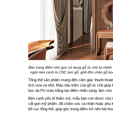
Bàn trang điểm nhỏ gọn sử dụng gỗ óc chó tự nhiên
ngăn kéo cánh tủ CNC lam gỗ, ghế đôn chân gỗ bọc
Tổng thể sản phẩm mang đến cảm giác thanh thoát 
tích vừa và nhỏ. Màu nâu trầm của gỗ óc chó giúp 
bọc da PU màu trắng tạo điểm nhấn sáng, làm cho k
Bên cạnh yếu tố thẩm mỹ, mẫu bàn còn được chú t
cất gọn mỹ phẩm, đồ chăm sóc cá nhân hoặc phụ ki
bố cục tổng thể, giúp góc trang điểm trở nên hài hò