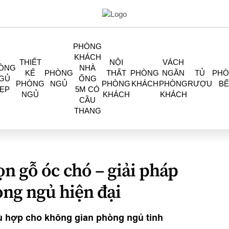
PHÒNG
KHÁCH
THIẾT
NỘI
VÁCH
ÒNG
NHÀ
KẾ
PHÒNG
THẤT
PHÒNG
NGĂN
TỦ
PH
GỦ
ỐNG
PHÒNG
NGỦ
PHÒNG
KHÁCH
PHÒNG
RƯỢU
BẾ
ẸP
5M CÓ
NGỦ
KHÁCH
KHÁCH
CẦU
THANG
n gỗ óc chó – giải pháp
òng ngủ hiện đại
ù hợp cho không gian phòng ngủ tinh