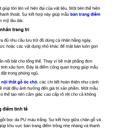
giúp tôn lên vẻ hiện đại của vật liệu. Một bên thể hiện
hanh thoát. Sự kết hợp này giúp mẫu
bàn trang điểm
m mỹ lâu dài.
hấn trang trí
a đủ nhu cầu lưu trữ đồ dùng cá nhân hằng ngày.
ức hoặc các vật dụng nhỏ khác để mặt bàn luôn gọn
n nổi bật cho tổng thể. Thay vì bề mặt phẳng đơn
ác tinh xảo hơn. Đây là điểm cộng quan trọng giúp mẫu
 đặt trong phòng ngủ.
 nội thất gỗ óc chó
, các chi tiết hoàn thiện như cánh
bề mặt đều ảnh hưởng đến giá trị sản phẩm. Một mẫu
 thể tạo nên cảm giác cao cấp rõ rệt cho cả không
 điểm tinh tế
gồi bọc da PU màu trắng. Sự kết hợp giữa chân gỗ và
úp khu vực bàn trang điểm trông nhẹ nhàng và thanh