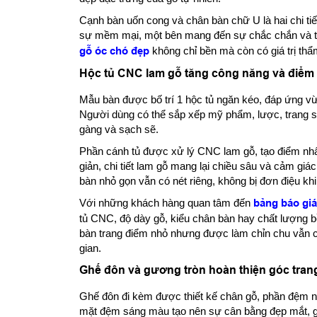
Cạnh bàn uốn cong và chân bàn chữ U là hai chi tiết 
sự mềm mại, một bên mang đến sự chắc chắn và t
gỗ óc chó đẹp
không chỉ bền mà còn có giá trị thẩ
Hộc tủ CNC lam gỗ tăng công năng và điểm n
Mẫu bàn được bố trí 1 hộc tủ ngăn kéo, đáp ứng vừ
Người dùng có thể sắp xếp mỹ phẩm, lược, trang s
gàng và sạch sẽ.
Phần cánh tủ được xử lý CNC lam gỗ, tạo điểm nhấ
giản, chi tiết lam gỗ mang lại chiều sâu và cảm gi
bàn nhỏ gọn vẫn có nét riêng, không bị đơn điệu khi
Với những khách hàng quan tâm đến
bảng báo giá
tủ CNC, độ dày gỗ, kiểu chân bàn hay chất lượng 
bàn trang điểm nhỏ nhưng được làm chỉn chu vẫn có
gian.
Ghế đôn và gương tròn hoàn thiện góc trang
Ghế đôn đi kèm được thiết kế chân gỗ, phần đệm n
mặt đệm sáng màu tạo nên sự cân bằng đẹp mắt, gi