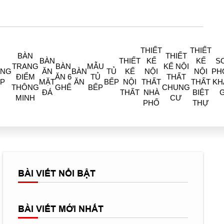
THIẾT
THIẾT
BÀN
THIẾT
BÀN
THIẾT
KẾ
KẾ
S
TRANG
BÀN
MẪU
KẾ NỘI
ÒNG
ĂN
BÀN
TỦ
KẾ
NỘI
NỘI
PH
ĐIỂM
ĂN 6
TỦ
THẤT
P
MẶT
ĂN
BẾP
NỘI
THẤT
THẤT
KH
THÔNG
GHẾ
BẾP
CHUNG
ĐÁ
THẤT
NHÀ
BIỆT
MINH
CƯ
PHỐ
THỰ
BÀI VIẾT NỔI BẬT
BÀI VIẾT MỚI NHẤT