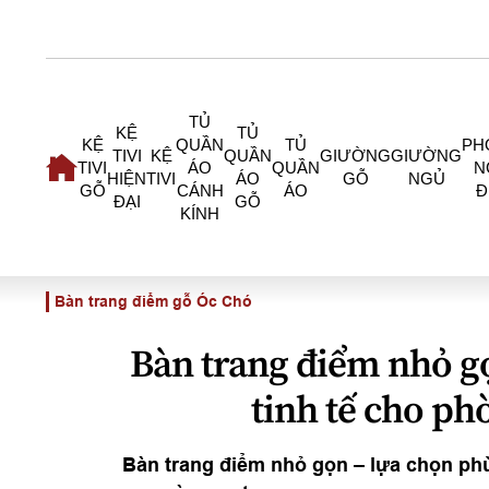
TỦ
KỆ
TỦ
KỆ
QUẦN
TỦ
PH
TIVI
KỆ
QUẦN
GIƯỜNG
GIƯỜNG
TIVI
ÁO
QUẦN
N
HIỆN
TIVI
ÁO
GỖ
NGỦ
GỖ
CÁNH
ÁO
Đ
ĐẠI
GỖ
KÍNH
Bàn trang điểm gỗ Óc Chó
Bàn trang điểm nhỏ gọ
tinh tế cho ph
Bàn trang điểm nhỏ gọn – lựa chọn ph