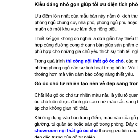
Kiểu dáng nhỏ gọn giúp tối ưu diện tích ph
Ưu điểm lớn nhất của mẫu bàn này nằm ở kích thư
phòng ngủ chung cư, nhà phố, phòng ngủ phụ hoặc 
muốn có một khu vực làm đẹp riêng biệt.
Thiết kế gọn không có nghĩa là đơn giản hay thiếu 
hợp cùng đường cong ở cạnh bàn giúp sản phẩm có
phù hợp cho những gia chủ yêu thích sự tinh tế, ng
Trong quá trình
thi công nội thất gỗ óc chó
, các 
những phòng ngủ cần sự linh hoạt trong bố trí. Với
thoáng hơn mà vẫn đảm bảo công năng thiết yếu.
Gỗ óc chó tự nhiên tạo nên vẻ đẹp sang tr
Chất liệu gỗ óc chó tự nhiên màu nâu là yếu tố qua
óc chó luôn được đánh giá cao nhờ màu sắc sang 
áp cho không gian nội thất.
Khi ứng dụng vào bàn trang điểm, màu nâu của gỗ 
giường, tủ quần áo hoặc sàn gỗ trong phòng. Đây cũ
showroom nội thất gỗ óc chó
thường ưu tiên các
đẹp đặc trưng của gỗ tự nhiên.