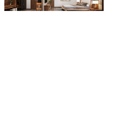
Mẫu nội thất phòng ngủ giúp gia chủ có thêm ý tưởng
bố trí không gian nghỉ ngơi hài hòa và thẩm mỹ.
Mẫu nội thất phòng ngủ cần được lựa chọn dựa trên
diện tích, phong cách thiết kế và nhu cầu sinh hoạt
hằng ngày. Giường ngủ, tủ quần áo, bàn trang điểm,
kệ tivi và tab đầu giường nên có sự đồng bộ về chất
liệu, màu sắc và kiểu dáng. Khi bố trí khoa học,
phòng ngủ sẽ trở nên gọn gàng, tiện nghi và mang lại
cảm giác thư thái hơn.