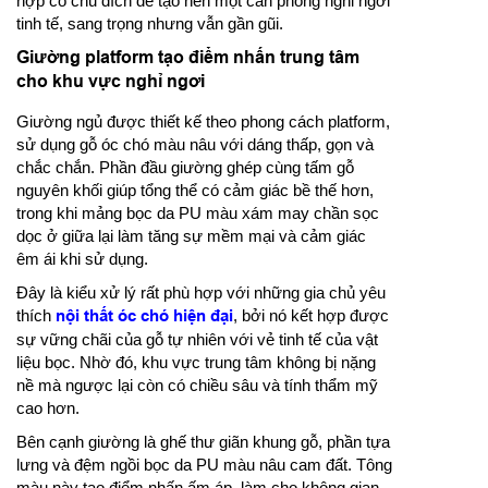
hợp có chủ đích để tạo nên một căn phòng nghỉ ngơi
tinh tế, sang trọng nhưng vẫn gần gũi.
Giường platform tạo điểm nhấn trung tâm
cho khu vực nghỉ ngơi
Giường ngủ được thiết kế theo phong cách platform,
sử dụng gỗ óc chó màu nâu với dáng thấp, gọn và
chắc chắn. Phần đầu giường ghép cùng tấm gỗ
nguyên khối giúp tổng thể có cảm giác bề thế hơn,
trong khi mảng bọc da PU màu xám may chần sọc
dọc ở giữa lại làm tăng sự mềm mại và cảm giác
êm ái khi sử dụng.
Đây là kiểu xử lý rất phù hợp với những gia chủ yêu
thích
nội thất óc chó hiện đại
, bởi nó kết hợp được
sự vững chãi của gỗ tự nhiên với vẻ tinh tế của vật
liệu bọc. Nhờ đó, khu vực trung tâm không bị nặng
nề mà ngược lại còn có chiều sâu và tính thẩm mỹ
cao hơn.
Bên cạnh giường là ghế thư giãn khung gỗ, phần tựa
lưng và đệm ngồi bọc da PU màu nâu cam đất. Tông
màu này tạo điểm nhấn ấm áp, làm cho không gian