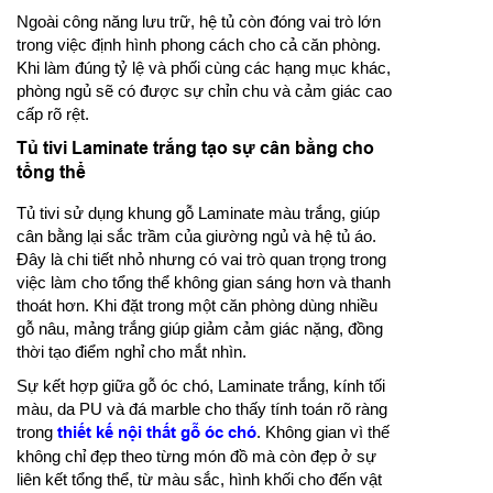
Ngoài công năng lưu trữ, hệ tủ còn đóng vai trò lớn
trong việc định hình phong cách cho cả căn phòng.
Khi làm đúng tỷ lệ và phối cùng các hạng mục khác,
phòng ngủ sẽ có được sự chỉn chu và cảm giác cao
cấp rõ rệt.
Tủ tivi Laminate trắng tạo sự cân bằng cho
tổng thể
Tủ tivi sử dụng khung gỗ Laminate màu trắng, giúp
cân bằng lại sắc trầm của giường ngủ và hệ tủ áo.
Đây là chi tiết nhỏ nhưng có vai trò quan trọng trong
việc làm cho tổng thể không gian sáng hơn và thanh
thoát hơn. Khi đặt trong một căn phòng dùng nhiều
gỗ nâu, mảng trắng giúp giảm cảm giác nặng, đồng
thời tạo điểm nghỉ cho mắt nhìn.
Sự kết hợp giữa gỗ óc chó, Laminate trắng, kính tối
màu, da PU và đá marble cho thấy tính toán rõ ràng
trong
thiết kế nội thất gỗ óc chó
. Không gian vì thế
không chỉ đẹp theo từng món đồ mà còn đẹp ở sự
liên kết tổng thể, từ màu sắc, hình khối cho đến vật