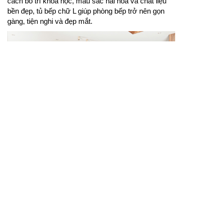
cách bố trí khoa học, màu sắc hài hòa và chất liệu
bền đẹp, tủ bếp chữ L giúp phòng bếp trở nên gọn
gàng, tiện nghi và đẹp mắt.
Mẫu tủ bếp gỗ đẹp tạo cảm giác ấm cúng, gần gũi và
bền bỉ cho không gian nấu nướng.
Mẫu tủ bếp gỗ đẹp được nhiều gia đình lựa chọn
nhờ vẻ đẹp tự nhiên, độ bền cao và khả năng phù
hợp với nhiều phong cách nội thất. Chất liệu gỗ giúp
căn bếp trở nên ấm áp, đồng thời vẫn giữ được nét
sang trọng nếu được gia công chỉn chu. Với bố cục
lưu trữ hợp lý, kiểu dáng cân đối và màu sắc hài