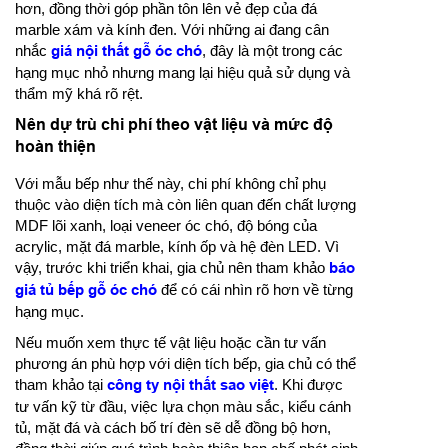
hơn, đồng thời góp phần tôn lên vẻ đẹp của đá
marble xám và kính đen. Với những ai đang cân
nhắc
giá nội thất gỗ óc chó
, đây là một trong các
hạng mục nhỏ nhưng mang lại hiệu quả sử dụng và
thẩm mỹ khá rõ rệt.
Nên dự trù chi phí theo vật liệu và mức độ
hoàn thiện
Với mẫu bếp như thế này, chi phí không chỉ phụ
thuộc vào diện tích mà còn liên quan đến chất lượng
MDF lõi xanh, loại veneer óc chó, độ bóng của
acrylic, mặt đá marble, kính ốp và hệ đèn LED. Vì
vậy, trước khi triển khai, gia chủ nên tham khảo
báo
giá tủ bếp gỗ óc chó
để có cái nhìn rõ hơn về từng
hạng mục.
Nếu muốn xem thực tế vật liệu hoặc cần tư vấn
phương án phù hợp với diện tích bếp, gia chủ có thể
tham khảo tại
công ty nội thất sao việt
. Khi được
tư vấn kỹ từ đầu, việc lựa chọn màu sắc, kiểu cánh
tủ, mặt đá và cách bố trí đèn sẽ dễ đồng bộ hơn,