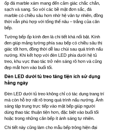
ốp đá marble xám mang đến cảm giác chắc chắn,
sạch và sang. So với các bề mặt đơn sắc, đá
marble có chiều sâu hơn nhờ hệ vân tự nhiên, đồng
thời vẫn phù hợp với tổng thể nâu – trắng của căn
bếp.
Tường bếp ốp kính đen là chi tiết khá nổi bật. Kính
đen giúp mảng tường phía sau bếp có chiều sâu thị
giác tốt hơn, đồng thời dễ lau chùi sau quá trình nấu
nướng. Khi kết hợp với đèn LED phía dưới hệ tủ
treo, khu vực thao tác trở nên sáng rõ hơn và cũng
đẹp mắt hơn vào buổi tối.
Đèn LED dưới tủ treo tăng tiện ích sử dụng
hằng ngày
Đèn LED dưới tủ treo không chỉ có tác dụng trang trí
mà còn hỗ trợ rất rõ trong quá trình nấu nướng. Ánh
sáng tập trung trực tiếp vào mặt bếp giúp người
dùng thao tác thuận tiện hơn, đặc biệt vào buổi tối
hoặc trong những căn bếp ít ánh sáng tự nhiên.
Chi tiết này cũng làm cho mẫu bếp trông hiện đại