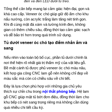
đen và đèn LED dưới tủ treo.
Tổng thể căn bếp mang lại cảm giác hiện đại, gọn và
khá cao cấp. Veneer óc chó giúp giữ độ ấm cho khu
nấu nướng, còn acrylic trắng làm tăng nét tinh gọn.
Khi đi cùng mặt đá xám và tường kính đen, không
gian có thêm chiều sâu, đồng thời tạo cảm giác sạch
và dễ bảo trì hơn trong quá trình sử dụng.
Tủ dưới veneer óc chó tạo điểm nhấn ấm và
sang
Nếu nhìn vào toàn bộ bố cục, phần tủ dưới chính là
nơi thể hiện rõ nhất giá trị thẩm mỹ của vật liệu gỗ.
Bề mặt cánh tủ được phủ veneer óc chó màu nâu,
kết hợp gia công CNC lam gỗ nên không chỉ đẹp về
màu sắc mà còn có chiều sâu về chi tiết.
Đây là lựa chọn phù hợp với những gia chủ yêu
thích sự chỉn chu trong
nội thất phòng bếp
. Hệ lam
gỗ CNC giúp mặt tủ bớt đơn điệu, đồng thời làm cho
khu bếp có nét sang trọng riêng mà không cần dùng
quá nhiều chi tiết cầu kỳ.