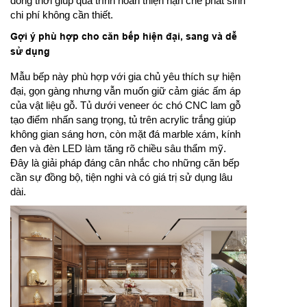
đồng thời giúp quá trình hoàn thiện hạn chế phát sinh
chi phí không cần thiết.
Gợi ý phù hợp cho căn bếp hiện đại, sang và dễ
sử dụng
Mẫu bếp này phù hợp với gia chủ yêu thích sự hiện
đại, gọn gàng nhưng vẫn muốn giữ cảm giác ấm áp
của vật liệu gỗ. Tủ dưới veneer óc chó CNC lam gỗ
tạo điểm nhấn sang trọng, tủ trên acrylic trắng giúp
không gian sáng hơn, còn mặt đá marble xám, kính
đen và đèn LED làm tăng rõ chiều sâu thẩm mỹ.
Đây là giải pháp đáng cân nhắc cho những căn bếp
cần sự đồng bộ, tiện nghi và có giá trị sử dụng lâu
dài.