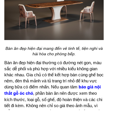
Bàn ăn đẹp hiện đại mang đến vẻ tinh tế, tiện nghi và
hài hòa cho phòng bếp.
Bàn ăn đẹp hiện đại thường có đường nét gọn, màu
sắc dễ phối và phù hợp với nhiều kiểu không gian
khác nhau. Gia chủ có thể kết hợp bàn cùng ghế bọc
nệm, đèn thả mảnh và tủ trang trí nhỏ để khu vực
dùng bữa có điểm nhấn. Nếu quan tâm
báo giá nội
thất gỗ óc chó
, phần bàn ăn nên được xem theo
kích thước, loại gỗ, số ghế, độ hoàn thiện và các chi
tiết đi kèm. Không nên chỉ so giá theo ảnh mẫu, vì
mỗi không gian có yêu cầu khác nhau về tỷ lệ, chất
liệu và phong cách thi công.