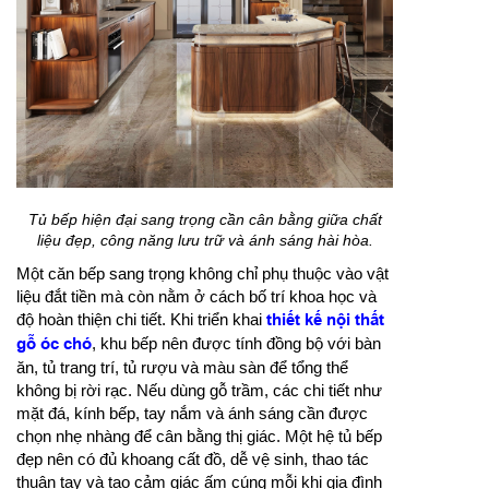
Tủ bếp hiện đại sang trọng cần cân bằng giữa chất
liệu đẹp, công năng lưu trữ và ánh sáng hài hòa.
Một căn bếp sang trọng không chỉ phụ thuộc vào vật
liệu đắt tiền mà còn nằm ở cách bố trí khoa học và
độ hoàn thiện chi tiết. Khi triển khai
thiết kế nội thất
gỗ óc chó
, khu bếp nên được tính đồng bộ với bàn
ăn, tủ trang trí, tủ rượu và màu sàn để tổng thể
không bị rời rạc. Nếu dùng gỗ trầm, các chi tiết như
mặt đá, kính bếp, tay nắm và ánh sáng cần được
chọn nhẹ nhàng để cân bằng thị giác. Một hệ tủ bếp
đẹp nên có đủ khoang cất đồ, dễ vệ sinh, thao tác
thuận tay và tạo cảm giác ấm cúng mỗi khi gia đình