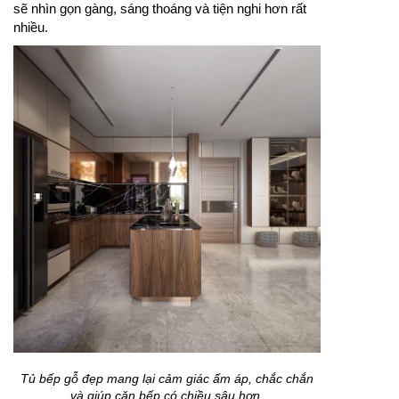
sẽ nhìn gọn gàng, sáng thoáng và tiện nghi hơn rất
nhiều.
Tủ bếp gỗ đẹp mang lại cảm giác ấm áp, chắc chắn
và giúp căn bếp có chiều sâu hơn.