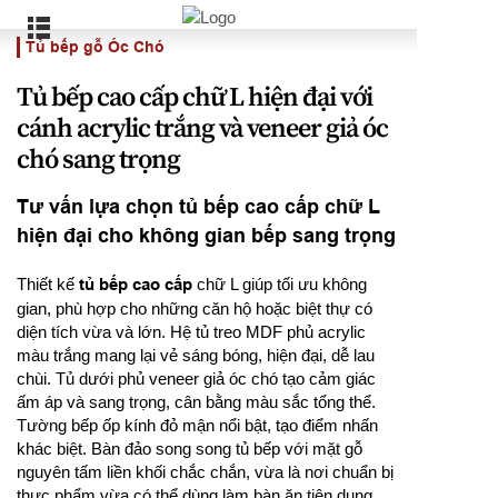
Tủ bếp gỗ Óc Chó
Tủ bếp cao cấp chữ L hiện đại với
cánh acrylic trắng và veneer giả óc
chó sang trọng
Tư vấn lựa chọn tủ bếp cao cấp chữ L
hiện đại cho không gian bếp sang trọng
Thiết kế
tủ bếp cao cấp
chữ L giúp tối ưu không
gian, phù hợp cho những căn hộ hoặc biệt thự có
diện tích vừa và lớn. Hệ tủ treo MDF phủ acrylic
màu trắng mang lại vẻ sáng bóng, hiện đại, dễ lau
chùi. Tủ dưới phủ veneer giả óc chó tạo cảm giác
ấm áp và sang trọng, cân bằng màu sắc tổng thể.
Tường bếp ốp kính đỏ mận nổi bật, tạo điểm nhấn
khác biệt. Bàn đảo song song tủ bếp với mặt gỗ
nguyên tấm liền khối chắc chắn, vừa là nơi chuẩn bị
thực phẩm vừa có thể dùng làm bàn ăn tiện dụng.