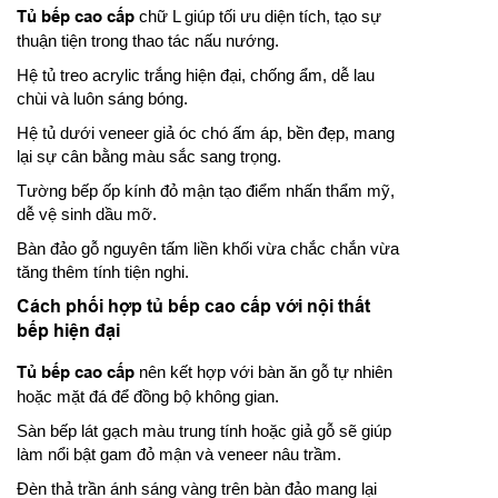
Tủ bếp cao cấp
chữ L giúp tối ưu diện tích, tạo sự
thuận tiện trong thao tác nấu nướng.
Hệ tủ treo acrylic trắng hiện đại, chống ẩm, dễ lau
chùi và luôn sáng bóng.
Hệ tủ dưới veneer giả óc chó ấm áp, bền đẹp, mang
lại sự cân bằng màu sắc sang trọng.
Tường bếp ốp kính đỏ mận tạo điểm nhấn thẩm mỹ,
dễ vệ sinh dầu mỡ.
Bàn đảo gỗ nguyên tấm liền khối vừa chắc chắn vừa
tăng thêm tính tiện nghi.
Cách phối hợp tủ bếp cao cấp với nội thất
bếp hiện đại
Tủ bếp cao cấp
nên kết hợp với bàn ăn gỗ tự nhiên
hoặc mặt đá để đồng bộ không gian.
Sàn bếp lát gạch màu trung tính hoặc giả gỗ sẽ giúp
làm nổi bật gam đỏ mận và veneer nâu trầm.
Đèn thả trần ánh sáng vàng trên bàn đảo mang lại