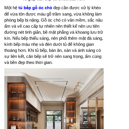
Một hệ
tủ bếp gỗ óc chó
đẹp cần được xử lý khéo
để vừa tôn được màu gỗ trầm sang, vừa không làm
phòng bếp bị nặng. Gỗ óc chó có vân mềm, sắc nâu
ấm và vẻ cao cấp tự nhiên nên thiết kế nên ưu tiên
đường nét tinh giản, bề mặt phẳng và khoang lưu trữ
kín. Nếu bếp thiếu sáng, nên phối thêm mặt đá sáng,
kính bếp màu nhẹ và đèn dưới tủ để không gian
thoáng hơn. Khi tủ bếp, bàn ăn, sàn và ánh sáng có
sự liên kết, căn bếp sẽ trở nên sang trọng, ấm cúng
và bền đẹp theo thời gian.