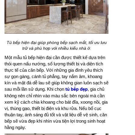
Tủ bếp hiện đại giúp phòng bếp sạch mắt, tối ưu lưu
trữ và phù hợp với nhiều kiểu nhà ở.
Một mẫu tủ bếp hiện đại cần được thiết kế dựa trên
thói quen nấu nướng, số lượng thiết bị và diện tích
thực tế của căn bếp. Với những gia đình yêu thích
sự gọn gàng, cánh tủ phẳng, tay nắm âm, khoang
kín và mặt đá dễ lau sẽ giúp không gian luôn sạch sẽ
sau mỗi lần sử dụng. Khi chọn
tủ bếp đẹp
, gia chủ
không nên chỉ nhìn vào màu sắc bên ngoài mà cần
xem kỹ cách chia khoang cho bát đĩa, xoong nồi, gia
vị, thùng gạo, thiết bị điện và khu rửa. Nếu bố cục
thuận tay, ánh sáng đủ tốt và vật liệu dễ vệ sinh, căn
bếp sẽ vừa đẹp khi nhìn vừa tiện lợi trong sinh hoạt
hằng ngày.