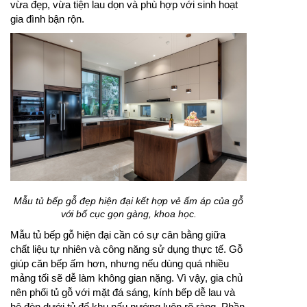
vừa đẹp, vừa tiện lau dọn và phù hợp với sinh hoạt
gia đình bận rộn.
Mẫu tủ bếp gỗ đẹp hiện đại kết hợp vẻ ấm áp của gỗ
với bố cục gọn gàng, khoa học.
Mẫu tủ bếp gỗ hiện đại cần có sự cân bằng giữa
chất liệu tự nhiên và công năng sử dụng thực tế. Gỗ
giúp căn bếp ấm hơn, nhưng nếu dùng quá nhiều
mảng tối sẽ dễ làm không gian nặng. Vì vậy, gia chủ
nên phối tủ gỗ với mặt đá sáng, kính bếp dễ lau và
hệ đèn dưới tủ để khu nấu nướng luôn rõ ràng. Phần