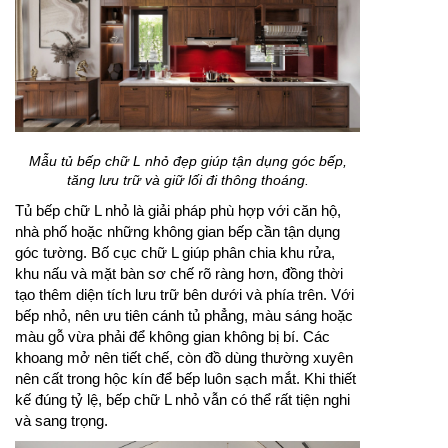
Mẫu tủ bếp chữ L nhỏ đẹp giúp tận dụng góc bếp,
tăng lưu trữ và giữ lối đi thông thoáng.
Tủ bếp chữ L nhỏ là giải pháp phù hợp với căn hộ,
nhà phố hoặc những không gian bếp cần tận dụng
góc tường. Bố cục chữ L giúp phân chia khu rửa,
khu nấu và mặt bàn sơ chế rõ ràng hơn, đồng thời
tạo thêm diện tích lưu trữ bên dưới và phía trên. Với
bếp nhỏ, nên ưu tiên cánh tủ phẳng, màu sáng hoặc
màu gỗ vừa phải để không gian không bị bí. Các
khoang mở nên tiết chế, còn đồ dùng thường xuyên
nên cất trong hộc kín để bếp luôn sạch mắt. Khi thiết
kế đúng tỷ lệ, bếp chữ L nhỏ vẫn có thể rất tiện nghi
và sang trọng.