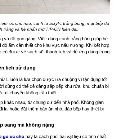
er óc chó nâu, cánh tủ acrylic trắng bóng, mặt bếp đá
h trắng và hệ nhấn mở TIP-ON hiện đại.
 và rất gọn gàng. Việc dùng cánh trắng bóng giúp hệ
lại độ ấm cần thiết cho khu vực nấu nướng. Khi kết hợp
 có được vẻ sạch sẽ, thanh lịch và dễ ứng dụng trong
iện tích sử dụng
ữ L luôn là lựa chọn được ưa chuộng vì tận dụng tốt
ười dùng có thể dễ dàng sắp xếp khu rửa, khu chuẩn bị
ệc di chuyển không cần thiết.
ếp khác nhau, từ chung cư đến nhà phố. Không gian
 lại hoặc đặt thêm bàn ăn nhỏ, đảo bếp hay thiết bị
đẹp sang mà không nặng
p gỗ óc chó
này là cách phối hai vật liệu có tính chất