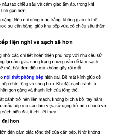
ó nâu tạo chiều sâu và cảm giác ấm áp, trong khi
 tinh gọn hơn.
 nặng. Nếu chỉ dùng màu trắng, không gian có thể
được sự cân bằng, giúp khu bếp vừa có chiều sâu thẩm
 bếp tiện nghi và sạch sẽ hơn
g nhờ các chi tiết hoàn thiện phù hợp với nhu cầu sử
ng lại cảm giác sang trọng nhưng vẫn dễ làm sạch
ề mặt bớt đơn điệu mà không gây rối mắt.
ho
nội thất phòng bếp
hiện đại. Bề mặt kính giúp dễ
u bếp nhìn rộng và sáng hơn. Khi đặt cạnh cánh tủ
thần gọn gàng và thanh lịch của tổng thể.
t cánh trở nên liền mạch, không bị chia bởi tay nắm
 cho mẫu bếp mà còn làm việc sử dụng trở nên nhanh và
ách hiện đại, ít chi tiết thừa.
n đại hơn
 lớn đến cảm giác tổng thể của căn bếp. Nhờ không