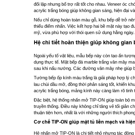
đối lập nhưng bổ trợ rất tốt cho nhau. Veneer óc ch
acrylic trắng bóng giúp không gian sáng, hiện đại và
Nếu chỉ dùng hoàn toàn màu gỗ, khu bếp dễ trở nên
thiếu điểm nhấn. Việc kết hợp hai bề mặt này tạo 
mỹ, vừa phù hợp với thói quen sử dụng hằng ngày.
Hệ chi tiết hoàn thiện giúp không gian
Ngoài yếu tố vật liệu, mẫu bếp này còn tạo ấn tượn
dụng thực tế. Mặt bếp đá marble trắng vân mây ma
sau khi nấu nướng. Các đường vân mây nhẹ giúp b
Tường bếp ốp kính màu trắng là giải pháp hợp lý c
lau chùi dầu mỡ, đồng thời phản sáng tốt, khiến kh
acrylic trắng bóng, mảng kính này càng làm rõ tinh 
Đặc biệt, hệ thống nhấn mở TIP-ON giúp toàn bộ mặ
truyền thống. Điều này không chỉ tăng vẻ tối giản
thuận tiện hơn, nhất là với những người thích phong c
Cơ chế TIP-ON giúp mặt tủ liền mạch và hiệ
Hệ nhấn mở TIP-ON là chi tiết nhỏ nhưng tác động