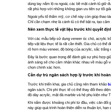
dùng tay nắm lộ ra ngoài, các bề mặt cánh tủ giữ đư
rất phù hợp với những không gian ưu tiên sự tối giả
Ngoài yếu tố thẩm mỹ, cơ chế này còn giúp thao tá
Chỉ cần chạm nhẹ là cánh tủ có thể bật ra, tạo cảm 
Nên xem thực tế vật liệu trước khi quyết địn
Với các mẫu bếp sử dụng veneer óc chó, acrylic tr
tiếp vật liệu thực tế là rất cần thiết. Gia chủ có thể 
rõ hơn màu veneer, độ bóng của acrylic, sắc trắng
Đây là bước quan trọng để đánh giá sự phù hợp giữa
ánh sáng sẽ cho cảm nhận khác nhau về màu gỗ và 
chọn chính xác hơn.
Cần dự trù ngân sách hợp lý trước khi hoàn
Trước khi triển khai, gia chủ cũng nên tham khảo
b
ngân sách. Chi phí thực tế có thể thay đổi theo diện
độ dày acrylic, mặt đá marble và hệ phụ kiện như 
Khi nắm được khoảng chi phí từ đầu, việc cân đối
này giúp quá trình hoàn thiện diễn ra thuận lợi, h