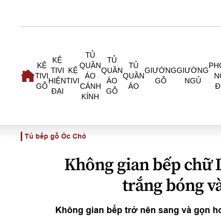
TỦ
KỆ
TỦ
KỆ
QUẦN
TỦ
PH
TIVI
KỆ
QUẦN
GIƯỜNG
GIƯỜNG
TIVI
ÁO
QUẦN
N
HIỆN
TIVI
ÁO
GỖ
NGỦ
GỖ
CÁNH
ÁO
Đ
ĐẠI
GỖ
KÍNH
Tủ bếp gỗ Óc Chó
Không gian bếp chữ L
trắng bóng v
Không gian bếp trở nên sang và gọn hơ