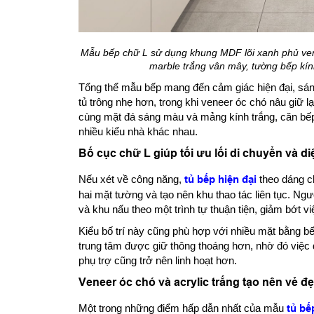
Mẫu bếp chữ L sử dụng khung MDF lõi xanh phủ vene
marble trắng vân mây, tường bếp kín
Tổng thể mẫu bếp mang đến cảm giác hiện đại, sáng
tủ trông nhẹ hơn, trong khi veneer óc chó nâu giữ 
cùng mặt đá sáng màu và mảng kính trắng, căn bếp
nhiều kiểu nhà khác nhau.
Bố cục chữ L giúp tối ưu lối di chuyển và d
Nếu xét về công năng,
tủ bếp hiện đại
theo dáng ch
hai mặt tường và tạo nên khu thao tác liên tục. Ng
và khu nấu theo một trình tự thuận tiện, giảm bớt vi
Kiểu bố trí này cũng phù hợp với nhiều mặt bằng b
trung tâm được giữ thông thoáng hơn, nhờ đó việc đi
phụ trợ cũng trở nên linh hoạt hơn.
Veneer óc chó và acrylic trắng tạo nên vẻ 
Một trong những điểm hấp dẫn nhất của mẫu
tủ bế