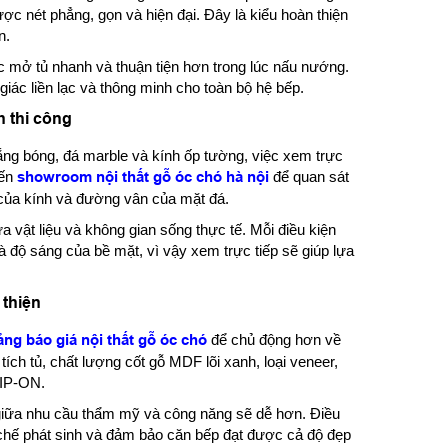
ợc nét phẳng, gọn và hiện đại. Đây là kiểu hoàn thiện
n.
c mở tủ nhanh và thuận tiện hơn trong lúc nấu nướng.
giác liền lạc và thông minh cho toàn bộ hệ bếp.
h thi công
ắng bóng, đá marble và kính ốp tường, việc xem trực
đến
showroom nội thất gỗ óc chó hà nội
để quan sát
 của kính và đường vân của mặt đá.
 vật liệu và không gian sống thực tế. Mỗi điều kiện
độ sáng của bề mặt, vì vậy xem trực tiếp sẽ giúp lựa
 thiện
ảng báo giá nội thất gỗ óc chó
để chủ động hơn về
 tích tủ, chất lượng cốt gỗ MDF lõi xanh, loại veneer,
TIP-ON.
 giữa nhu cầu thẩm mỹ và công năng sẽ dễ hơn. Điều
ạn chế phát sinh và đảm bảo căn bếp đạt được cả độ đẹp