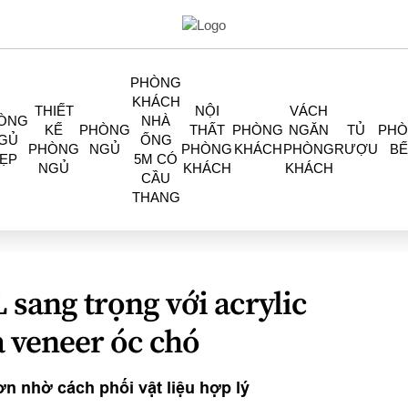
PHÒNG
KHÁCH
THIẾT
NỘI
VÁCH
ÒNG
NHÀ
KẾ
PHÒNG
THẤT
PHÒNG
NGĂN
TỦ
PH
GỦ
ỐNG
PHÒNG
NGỦ
PHÒNG
KHÁCH
PHÒNG
RƯỢU
BẾ
ẸP
5M CÓ
NGỦ
KHÁCH
KHÁCH
CẦU
THANG
 sang trọng với acrylic
à veneer óc chó
n nhờ cách phối vật liệu hợp lý