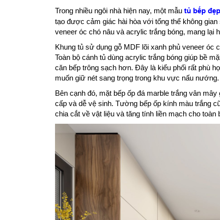
Trong nhiều ngôi nhà hiện nay, một mẫu
tủ bếp đẹ
tạo được cảm giác hài hòa với tổng thể không gian
veneer óc chó nâu và acrylic trắng bóng, mang lại
Khung tủ sử dụng gỗ MDF lõi xanh phủ veneer óc c
Toàn bộ cánh tủ dùng acrylic trắng bóng giúp bề m
căn bếp trông sạch hơn. Đây là kiểu phối rất phù h
muốn giữ nét sang trọng trong khu vực nấu nướng.
Bên cạnh đó, mặt bếp ốp đá marble trắng vân mây g
cấp và dễ vệ sinh. Tường bếp ốp kính màu trắng c
chia cắt về vật liệu và tăng tính liền mạch cho toàn