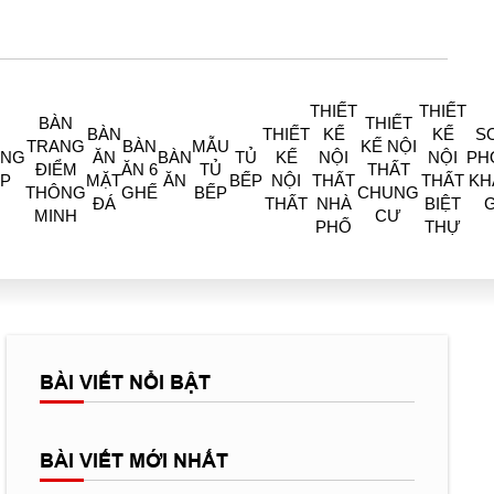
THIẾT
THIẾT
BÀN
THIẾT
BÀN
THIẾT
KẾ
KẾ
S
TRANG
BÀN
MẪU
KẾ NỘI
ÒNG
ĂN
BÀN
TỦ
KẾ
NỘI
NỘI
PH
ĐIỂM
ĂN 6
TỦ
THẤT
P
MẶT
ĂN
BẾP
NỘI
THẤT
THẤT
KH
THÔNG
GHẾ
BẾP
CHUNG
ĐÁ
THẤT
NHÀ
BIỆT
MINH
CƯ
PHỐ
THỰ
BÀI VIẾT NỔI BẬT
BÀI VIẾT MỚI NHẤT