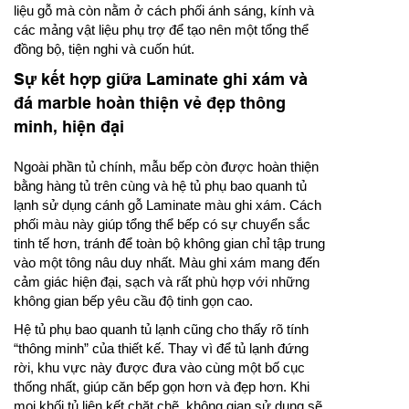
liệu gỗ mà còn nằm ở cách phối ánh sáng, kính và
các mảng vật liệu phụ trợ để tạo nên một tổng thể
đồng bộ, tiện nghi và cuốn hút.
Sự kết hợp giữa Laminate ghi xám và
đá marble hoàn thiện vẻ đẹp thông
minh, hiện đại
Ngoài phần tủ chính, mẫu bếp còn được hoàn thiện
bằng hàng tủ trên cùng và hệ tủ phụ bao quanh tủ
lạnh sử dụng cánh gỗ Laminate màu ghi xám. Cách
phối màu này giúp tổng thể bếp có sự chuyển sắc
tinh tế hơn, tránh để toàn bộ không gian chỉ tập trung
vào một tông nâu duy nhất. Màu ghi xám mang đến
cảm giác hiện đại, sạch và rất phù hợp với những
không gian bếp yêu cầu độ tinh gọn cao.
Hệ tủ phụ bao quanh tủ lạnh cũng cho thấy rõ tính
“thông minh” của thiết kế. Thay vì để tủ lạnh đứng
rời, khu vực này được đưa vào cùng một bố cục
thống nhất, giúp căn bếp gọn hơn và đẹp hơn. Khi
mọi khối tủ liên kết chặt chẽ, không gian sử dụng sẽ