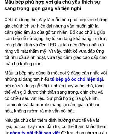
Mẫu bếp phù hợp với gia chủ yêu thích sự
sang trọng, gọn gàng và tiện nghi
Xét trên tổng thể, đây là mẫu bếp phù hợp với những
gia chủ thích sự hiện đại nhưng vẫn muốn giữ lại
cảm giác ấm áp của gỗ tự nhiên. Bố cục chữ L giúp
căn bếp dễ sử dụng, hệ tủ kín tăng khả năng lưu trữ,
còn phần kính và đèn LED lại tạo nên điểm nhấn rõ
ràng về mặt thẩm mỹ. Vì vậy, thiết kế vừa đáp ứng
tốt nhu cầu sinh hoạt, vừa tạo cảm giác cao cấp cho
toàn bộ không gian.
Mẫu tủ bếp này cũng là một gợi ý đáng cân nhắc với
những ai đang tìm hiểu
tủ bếp gỗ óc chó hiện đại
,
bởi dù sử dụng gỗ sồi tự nhiên thay vì óc chó, tổng
thể vẫn giữ được tinh thần sang trọng, chỉn chu và
có chiều sâu vật liệu. Sự phối hợp giữa gỗ, kính,
Laminate và đá marble mang lại cảm giác rất hài
hòa, không rườm rà mà vẫn nổi bật.
Nếu gia chủ cần thêm định hướng thực tế về vật
liệu, bố cục hay mức đầu tư, có thể tham khảo thêm
từ
công ty nội thất sao việt
để lựa chọn phương án