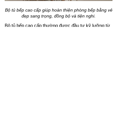
giữa ngân sách, độ bền và tính thẩm mỹ để lựa chọn
phương án phù hợp.
Bộ tủ bếp cao cấp giúp hoàn thiện phòng bếp bằng vẻ
đẹp sang trọng, đồng bộ và tiện nghi.
Bộ tủ bếp cao cấp thường được đầu tư kỹ lưỡng từ
chất liệu, kiểu dáng, phụ kiện đến từng chi tiết hoàn
thiện. Thiết kế đồng bộ giúp không gian nấu nướng
trở nên gọn gàng, sang trọng và thuận tiện khi sử
dụng. Đây là lựa chọn phù hợp với những gia đình
muốn xây dựng một căn bếp bền đẹp, tiện nghi và