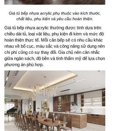
rộng rãi, giúp việc nấu nướng, rửa dọn và lưu trữ trở
nên thuận tiện hơn. Với kiểu dáng hiện đại và màu
sắc hài hòa, mẫu tủ này phù hợp cho nhà phố, căn
hộ và biệt thự.
Giá tủ bếp nhựa acrylic phụ thuộc vào kích thước,
chất liệu, phụ kiện và yêu cầu hoàn thiện.
Giá tủ bếp nhựa acrylic thường được tính dựa trên
chiều dài tủ, loại vật liệu, phụ kiện đi kèm và mức độ
hoàn thiện thực tế. Mỗi căn bếp sẽ có nhu cầu khác
nhau về bố cục, màu sắc và công năng sử dụng nên
chi phí cũng có sự thay đổi. Gia chủ nên cân nhắc