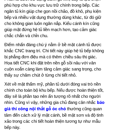
phù hợp cho khu vực lưu trữ chính trong bếp. Các
ngăn tủ kín giúp che gọn nồi chảo, đồ khô, phụ kiện
bếp và nhiều vật dụng thường dùng khác, từ đó giữ
cho không gian luôn ngăn nắp. Kiểu cánh kín cũng
giúp mặt đứng hệ tủ liền mạch hơn, tạo cảm giác
chắc chắn và chỉn chu.
Điểm nhấn đáng chú ý nằm ở bề mặt cánh tủ được
khắc CNC trang trí. Chi tiết này giúp hệ tủ bếp không
bị phẳng đơn điệu mà có thêm chiều sâu thị giác.
Họa tiết CNC khi đặt trên nền gỗ sồi nâu với vân
cuộn xoắn càng làm tăng cảm giác sang trọng, cho
thấy sự chăm chút ở từng chi tiết nhỏ.
Xét về mặt thẩm mỹ, phần tủ dưới đóng vai trò nền
chính cho toàn bộ khu bếp. Nếu được hoàn thiện tốt,
đây sẽ là phần tạo nên ấn tượng rõ nhất cho người
nhìn. Cũng vì vậy, những gia chủ đang cân nhắc
báo
giá thi công nội thất gỗ óc chó
thường cũng quan
tâm đến cách xử lý mặt cánh, bề mặt sơn và độ tinh
xảo trong các chi tiết hoàn thiện tương tự như mẫu
bếp này.