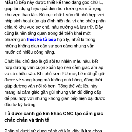
Mẫu tủ bếp này được thiết kế theo dạng góc chữ L,
giúp tận dụng hiệu quả diện tích tường và mở rộng
khu vực thao tác. Bố cục chữ L vốn rất phù hợp với
nhịp sinh hoạt của gia đình hiện đại vì cho phép phân
chia rõ khu vực sơ chế, nấu nướng và lưu trữ. Đây
cũng là nền tảng quan trọng để triển khai một
phương án
thiết kế tủ bếp
hợp lý, nhất là trong
những không gian cần sự gọn gàng nhưng vẫn
muốn có nhiều công năng.
Chất liệu chủ đạo là gỗ sồi tự nhiên màu nâu, kết
hợp đường vân cuộn xoắn tạo nên cảm giác ấm áp
và có chiều sâu. Khi phủ sơn PU mờ, bề mặt gỗ giữ
được vẻ sang trọng mà không quá bóng, đồng thời
giúp đường vân nổi rõ hơn. Tổng thể vật liệu này
mang lại cảm giác gần gũi nhưng vẫn đủ đẳng cấp
để phù hợp với những không gian bếp hiện đại được
đầu tư kỹ lưỡng.
Tủ dưới cánh gỗ kín khắc CNC tạo cảm giác
chắc chắn và tinh tế
Phần tủ dưới sử dụng cánh gỗ kín, đây là lựa chọn