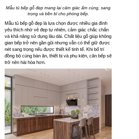
khoa học để tiết kiệm không gian. Khi lựa chọn kiểu
dáng và màu sắc phù hợp, tủ bếp chung cư sẽ giúp
căn hộ trở nên hiện đại, sạch sẽ và tiện nghi hơn.
Mẫu tủ bếp gỗ đẹp mang lại cảm giác ấm cúng, sang
trọng và bền bỉ cho phòng bếp.
Mẫu tủ bếp gỗ đẹp là lựa chọn được nhiều gia đình
yêu thích nhờ vẻ đẹp tự nhiên, cảm giác chắc chắn
và khả năng sử dụng lâu dài. Chất liệu gỗ giúp không
gian bếp trở nên gần gũi nhưng vẫn có thể giữ được
nét sang trọng nếu được thiết kế tinh tế. Khi bố trí
đồng bộ cùng bàn ăn, thiết bị và phụ kiện, căn bếp sẽ