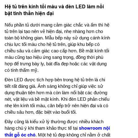
Hệ tủ trên kính tối màu và đèn LED làm nổi
bật tinh thần hiện đại
Nếu phần tủ dưới mang cảm giác chắc và ấm thì hệ
tủ trên lại tạo nên vẻ hiện đại, nhẹ nhàng hơn cho
toàn bộ không gian. Mẫu bếp này sử dụng cánh kính
chịu lực tối màu cho hệ tủ trên, giúp khu bếp có
chiều sâu và cảm giác cao cấp hơn. Bề mặt kính tối
màu cũng tạo hiệu ứng sang trọng, đồng thời phù
hợp để trưng bày ly, bát đĩa đẹp hoặc các vật dụng
có tính thẩm mỹ.
Đèn LED được tích hợp bên trong hệ tủ trên là chi
tiết rất đáng giá. Ánh sáng không chỉ giúp việc sử
dụng thuận tiện hơn mà còn làm nổi bật các đường
nét, vật liệu và bề mặt kính. Khi đèn LED phản chiếu
nhẹ lên kính tối màu, căn bếp trở nên hiện đại và có
chiều sâu hơn, đặc biệt vào buổi tối.
Đây cũng là kiểu xử lý thường được nhiều khách
hàng chú ý khi tham khảo thực tế tại
showroom nội
thất gỗ óc chó
. Một hệ tủ đẹp không chỉ nằm ở chất