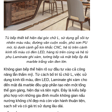
Tủ bếp thiết kế hiện đại góc chữ L, sử dụng gỗ sồi tự
nhiên màu nâu, đường vân cuộn xoắn, phủ sơn PU
mờ, tủ dưới cánh gỗ kín khắc CNC, hệ tủ trên cánh
kính tối màu có đèn LED, hàng tủ trên cùng và hệ tủ
phụ Laminate ghi xám, tường bếp và mặt bếp ốp đá
marble trắng vân đen lớn.
Không gian bếp thể hiện rõ sự đầu tư vào cả công
năng lẫn thẩm mỹ. Từ cách bố trí tủ chữ L, việc sử
dụng kính tối màu, đèn LED, Laminate ghi xám cho
đến mặt đá marble đều góp phần tạo nên một tổng
thể gọn gàng, hiện đại và tiện nghi. Đây là kiểu bếp
phù hợp với những gia đình muốn không gian nấu
nướng không chỉ đẹp mà còn vận hành thuận tiện,
sạch sẽ và có giá trị sử dụng lâu dài.