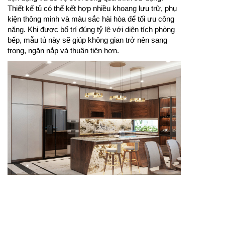
Thiết kế tủ có thể kết hợp nhiều khoang lưu trữ, phụ
kiện thông minh và màu sắc hài hòa để tối ưu công
năng. Khi được bố trí đúng tỷ lệ với diện tích phòng
bếp, mẫu tủ này sẽ giúp không gian trở nên sang
trọng, ngăn nắp và thuận tiện hơn.
Thiết kế tủ bếp chữ L giúp tận dụng góc bếp hiệu quả,
tạo bố cục nấu nướng gọn gàng và tiện lợi.
Thiết kế tủ bếp chữ L là lựa chọn phù hợp cho nhiều
căn hộ, nhà phố và biệt thự hiện đại. Kiểu dáng chữ L