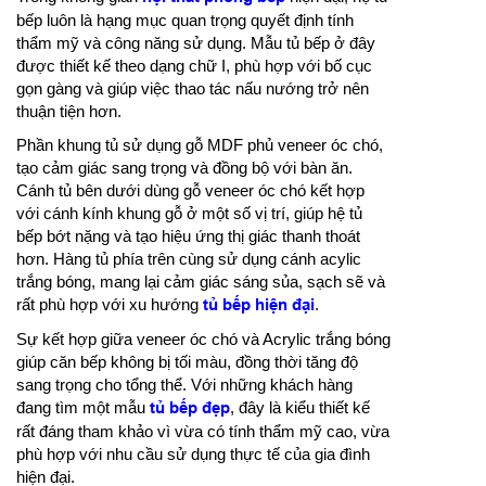
bếp luôn là hạng mục quan trọng quyết định tính
thẩm mỹ và công năng sử dụng. Mẫu tủ bếp ở đây
được thiết kế theo dạng chữ I, phù hợp với bố cục
gọn gàng và giúp việc thao tác nấu nướng trở nên
thuận tiện hơn.
Phần khung tủ sử dụng gỗ MDF phủ veneer óc chó,
tạo cảm giác sang trọng và đồng bộ với bàn ăn.
Cánh tủ bên dưới dùng gỗ veneer óc chó kết hợp
với cánh kính khung gỗ ở một số vị trí, giúp hệ tủ
bếp bớt nặng và tạo hiệu ứng thị giác thanh thoát
hơn. Hàng tủ phía trên cùng sử dụng cánh acylic
trắng bóng, mang lại cảm giác sáng sủa, sạch sẽ và
rất phù hợp với xu hướng
tủ bếp hiện đại
.
Sự kết hợp giữa veneer óc chó và Acrylic trắng bóng
giúp căn bếp không bị tối màu, đồng thời tăng độ
sang trọng cho tổng thể. Với những khách hàng
đang tìm một mẫu
tủ bếp đẹp
, đây là kiểu thiết kế
rất đáng tham khảo vì vừa có tính thẩm mỹ cao, vừa
phù hợp với nhu cầu sử dụng thực tế của gia đình
hiện đại.