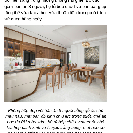
trở nên sang trọng nhưng không nặng nề. Bố cục
gồm bàn ăn 8 người, hệ tủ bếp chữ I và bàn bar giúp
tổng thể vừa khoa học vừa thuận tiện trong quá trình
sử dụng hằng ngày.
Phòng bếp đẹp với bàn ăn 8 người bằng gỗ óc chó
màu nâu, mặt bàn ốp kính chịu lực trong suốt, ghế ăn
bọc da PU màu xám, hệ tủ bếp chữ I veneer óc chó
kết hợp cánh kính và Acrylic trắng bóng, mặt bếp ốp
đá Marble trắng vân xám cùng bàn bar sang trọng.