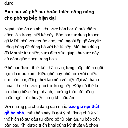
dụng.
Bàn bar và ghế bar hoàn thiện công năng
cho phòng bếp hiện đại
Ngoài bàn ăn chính, khu vực bàn bar là một điểm
cộng lớn trong thiết kế này. Bàn bar sử dụng khung
gỗ MDF phủ veneer óc chó, mặt ngoài ốp gỗ Acrylic
trắng bóng để đồng bộ với hệ tủ bếp. Mặt bàn dùng
đá Marble tự nhiên, vừa đẹp vừa giúp khu vực này
có cảm giác sang trọng hơn.
Ghế bar được thiết kế chân cao, lưng thấp, đệm ngồi
bọc da màu xám. Kiểu ghế này phù hợp với chiều
cao bàn bar, đồng thời tạo nên vẻ hiện đại và thanh
thoát cho khu vực phụ trợ trong bếp. Đây có thể là
nơi dùng bữa sáng nhanh, thưởng thức đồ uống
hoặc ngồi trò chuyện trong khi nấu ăn.
Với những gia chủ đang cân nhắc
báo giá nội thất
gỗ óc chó
, mẫu bếp này là gợi ý rất đáng chú ý vì
thể hiện rõ sự đầu tư đồng bộ từ bàn ăn, tủ bếp đến
bàn bar. Khi được triển khai đúng kỹ thuật và chọn