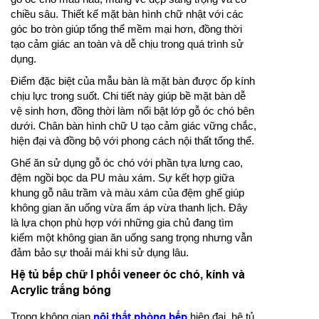
chiều sâu. Thiết kế mặt bàn hình chữ nhật với các
góc bo tròn giúp tổng thể mềm mại hơn, đồng thời
tạo cảm giác an toàn và dễ chịu trong quá trình sử
dụng.
Điểm đặc biệt của mẫu bàn là mặt bàn được ốp kính
chịu lực trong suốt. Chi tiết này giúp bề mặt bàn dễ
vệ sinh hơn, đồng thời làm nổi bật lớp gỗ óc chó bên
dưới. Chân bàn hình chữ U tạo cảm giác vững chắc,
hiện đại và đồng bộ với phong cách nội thất tổng thể.
Ghế ăn sử dụng gỗ óc chó với phần tựa lưng cao,
đệm ngồi bọc da PU màu xám. Sự kết hợp giữa
khung gỗ nâu trầm và màu xám của đệm ghế giúp
không gian ăn uống vừa ấm áp vừa thanh lịch. Đây
là lựa chọn phù hợp với những gia chủ đang tìm
kiếm một không gian ăn uống sang trọng nhưng vẫn
đảm bảo sự thoải mái khi sử dụng lâu.
Hệ tủ bếp chữ I phối veneer óc chó, kính và
Acrylic trắng bóng
Trong không gian
nội thất phòng bếp
hiện đại, hệ tủ