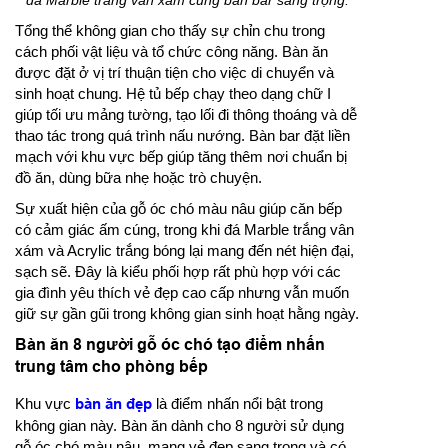
Tổng thể không gian cho thấy sự chỉn chu trong
cách phối vật liệu và tổ chức công năng. Bàn ăn
được đặt ở vị trí thuận tiện cho việc di chuyển và
sinh hoạt chung. Hệ tủ bếp chạy theo dạng chữ I
giúp tối ưu mảng tường, tạo lối đi thông thoáng và dễ
thao tác trong quá trình nấu nướng. Bàn bar đặt liền
mạch với khu vực bếp giúp tăng thêm nơi chuẩn bị
đồ ăn, dùng bữa nhẹ hoặc trò chuyện.
Sự xuất hiện của gỗ óc chó màu nâu giúp căn bếp
có cảm giác ấm cúng, trong khi đá Marble trắng vân
xám và Acrylic trắng bóng lại mang đến nét hiện đại,
sạch sẽ. Đây là kiểu phối hợp rất phù hợp với các
gia đình yêu thích vẻ đẹp cao cấp nhưng vẫn muốn
giữ sự gần gũi trong không gian sinh hoạt hằng ngày.
Bàn ăn 8 người gỗ óc chó tạo điểm nhấn
trung tâm cho phòng bếp
Khu vực
bàn ăn đẹp
là điểm nhấn nổi bật trong
không gian này. Bàn ăn dành cho 8 người sử dụng
gỗ óc chó màu nâu, mang vẻ đẹp sang trọng và có