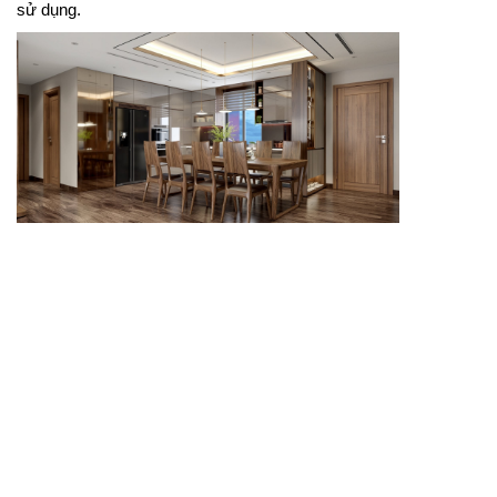
sử dụng.
Tủ bếp cánh acrylic mang đến vẻ đẹp trẻ trung, sáng
bóng và dễ vệ sinh cho căn bếp.
Tủ bếp cánh acrylic phù hợp với những không gian
bếp yêu thích phong cách hiện đại, gọn gàng và
sáng sạch. Bề mặt acrylic có độ bóng đẹp, giúp căn
bếp trông rộng rãi và nổi bật hơn. Khi kết hợp với hệ
tủ bố trí khoa học, mẫu tủ này mang lại sự tiện nghi,
thẩm mỹ và phù hợp với nhịp sống hiện đại.