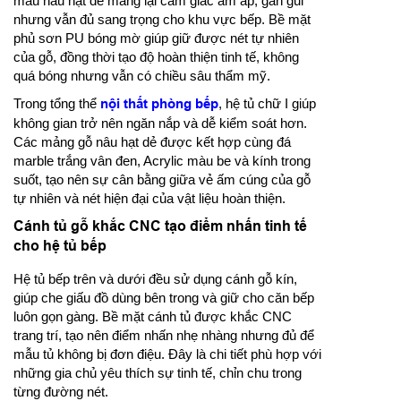
màu nâu hạt dẻ mang lại cảm giác ấm áp, gần gũi
nhưng vẫn đủ sang trọng cho khu vực bếp. Bề mặt
phủ sơn PU bóng mờ giúp giữ được nét tự nhiên
của gỗ, đồng thời tạo độ hoàn thiện tinh tế, không
quá bóng nhưng vẫn có chiều sâu thẩm mỹ.
Trong tổng thể
nội thất phòng bếp
, hệ tủ chữ I giúp
không gian trở nên ngăn nắp và dễ kiểm soát hơn.
Các mảng gỗ nâu hạt dẻ được kết hợp cùng đá
marble trắng vân đen, Acrylic màu be và kính trong
suốt, tạo nên sự cân bằng giữa vẻ ấm cúng của gỗ
tự nhiên và nét hiện đại của vật liệu hoàn thiện.
Cánh tủ gỗ khắc CNC tạo điểm nhấn tinh tế
cho hệ tủ bếp
Hệ tủ bếp trên và dưới đều sử dụng cánh gỗ kín,
giúp che giấu đồ dùng bên trong và giữ cho căn bếp
luôn gọn gàng. Bề mặt cánh tủ được khắc CNC
trang trí, tạo nên điểm nhấn nhẹ nhàng nhưng đủ để
mẫu tủ không bị đơn điệu. Đây là chi tiết phù hợp với
những gia chủ yêu thích sự tinh tế, chỉn chu trong
từng đường nét.