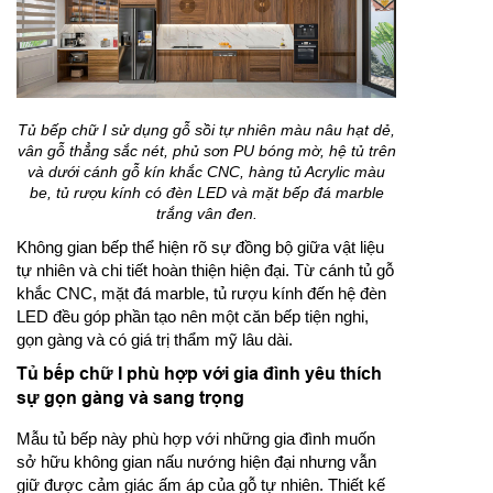
Tủ bếp chữ I sử dụng gỗ sồi tự nhiên màu nâu hạt dẻ,
vân gỗ thẳng sắc nét, phủ sơn PU bóng mờ, hệ tủ trên
và dưới cánh gỗ kín khắc CNC, hàng tủ Acrylic màu
be, tủ rượu kính có đèn LED và mặt bếp đá marble
trắng vân đen.
Không gian bếp thể hiện rõ sự đồng bộ giữa vật liệu
tự nhiên và chi tiết hoàn thiện hiện đại. Từ cánh tủ gỗ
khắc CNC, mặt đá marble, tủ rượu kính đến hệ đèn
LED đều góp phần tạo nên một căn bếp tiện nghi,
gọn gàng và có giá trị thẩm mỹ lâu dài.
Tủ bếp chữ I phù hợp với gia đình yêu thích
sự gọn gàng và sang trọng
Mẫu tủ bếp này phù hợp với những gia đình muốn
sở hữu không gian nấu nướng hiện đại nhưng vẫn
giữ được cảm giác ấm áp của gỗ tự nhiên. Thiết kế