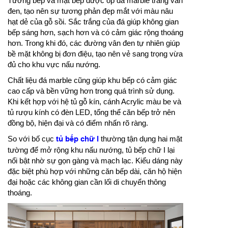
Tường bếp và mặt bếp được ốp đá marble trắng vân
đen, tạo nên sự tương phản đẹp mắt với màu nâu
hạt dẻ của gỗ sồi. Sắc trắng của đá giúp không gian
bếp sáng hơn, sạch hơn và có cảm giác rộng thoáng
hơn. Trong khi đó, các đường vân đen tự nhiên giúp
bề mặt không bị đơn điệu, tạo nên vẻ sang trọng vừa
đủ cho khu vực nấu nướng.
Chất liệu đá marble cũng giúp khu bếp có cảm giác
cao cấp và bền vững hơn trong quá trình sử dụng.
Khi kết hợp với hệ tủ gỗ kín, cánh Acrylic màu be và
tủ rượu kính có đèn LED, tổng thể căn bếp trở nên
đồng bộ, hiện đại và có điểm nhấn rõ ràng.
So với bố cục
tủ bếp chữ l
thường tận dụng hai mặt
tường để mở rộng khu nấu nướng, tủ bếp chữ I lại
nổi bật nhờ sự gọn gàng và mạch lạc. Kiểu dáng này
đặc biệt phù hợp với những căn bếp dài, căn hộ hiện
đại hoặc các không gian cần lối di chuyển thông
thoáng.