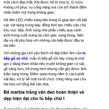
một cách đẹp mắt. Khi được bố trí hợp lý, tủ rượu
không chỉ phục vụ công năng mà còn trở thành điểm
nhấn thẩm mỹ trong không gian.
Hệ đèn LED chiếu sáng bên trong tủ giúp làm nổi bật
các vật dụng trưng bày, đồng thời tạo chiều sâu cho
khu vực bếp. Ánh sáng nhẹ phản chiếu qua cánh
kính trong suốt mang lại cảm giác sang trọng, hiện
đại và rất phù hợp với những căn bếp được đầu tư
bài bản.
Với những gia chủ yêu thích vẻ đẹp trầm ấm của
tủ
bếp gỗ óc chó
, mẫu tủ bếp gỗ sồi này cũng là một
gợi ý đáng tham khảo nếu muốn không gian có sắc
gỗ sáng hơn, trẻ trung hơn nhưng vẫn giữ được tinh
thần sang trọng. Điểm quan trọng nằm ở cách phối
vật liệu, xử lý bề mặt và tổ chức công năng sao cho
hài hòa với tổng thể căn nhà.
Đá marble trắng vân đen hoàn thiện vẻ
đẹp hiện đại cho tủ bếp chữ I