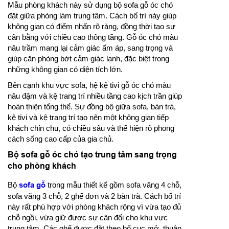
Mẫu phòng khách này sử dụng bộ sofa gỗ óc chó
đặt giữa phòng làm trung tâm. Cách bố trí này giúp
không gian có điểm nhấn rõ ràng, đồng thời tạo sự
cân bằng với chiều cao thông tầng. Gỗ óc chó màu
nâu trầm mang lại cảm giác ấm áp, sang trọng và
giúp căn phòng bớt cảm giác lạnh, đặc biệt trong
những không gian có diện tích lớn.
Bên cạnh khu vực sofa, hệ kệ tivi gỗ óc chó màu
nâu đậm và kệ trang trí nhiều tầng cao kịch trần giúp
hoàn thiện tổng thể. Sự đồng bộ giữa sofa, bàn trà,
kệ tivi và kệ trang trí tạo nên một không gian tiếp
khách chỉn chu, có chiều sâu và thể hiện rõ phong
cách sống cao cấp của gia chủ.
Bộ sofa gỗ óc chó tạo trung tâm sang trọng
cho phòng khách
Bộ
sofa gỗ
trong mẫu thiết kế gồm sofa văng 4 chỗ,
sofa văng 3 chỗ, 2 ghế đơn và 2 bàn trà. Cách bố trí
này rất phù hợp với phòng khách rộng vì vừa tạo đủ
chỗ ngồi, vừa giữ được sự cân đối cho khu vực
trung tâm. Các ghế được đặt theo bố cục mở, thuận