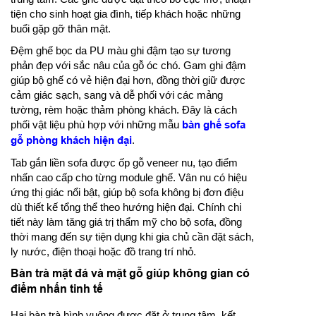
tiện cho sinh hoạt gia đình, tiếp khách hoặc những
buổi gặp gỡ thân mật.
Đệm ghế bọc da PU màu ghi đậm tạo sự tương
phản đẹp với sắc nâu của gỗ óc chó. Gam ghi đậm
giúp bộ ghế có vẻ hiện đại hơn, đồng thời giữ được
cảm giác sạch, sang và dễ phối với các mảng
tường, rèm hoặc thảm phòng khách. Đây là cách
phối vật liệu phù hợp với những mẫu
bàn ghế sofa
gỗ phòng khách hiện đại
.
Tab gắn liền sofa được ốp gỗ veneer nu, tạo điểm
nhấn cao cấp cho từng module ghế. Vân nu có hiệu
ứng thị giác nổi bật, giúp bộ sofa không bị đơn điệu
dù thiết kế tổng thể theo hướng hiện đại. Chính chi
tiết này làm tăng giá trị thẩm mỹ cho bộ sofa, đồng
thời mang đến sự tiện dụng khi gia chủ cần đặt sách,
ly nước, điện thoại hoặc đồ trang trí nhỏ.
Bàn trà mặt đá và mặt gỗ giúp không gian có
điểm nhấn tinh tế
Hai bàn trà hình vuông được đặt ở trung tâm, kết