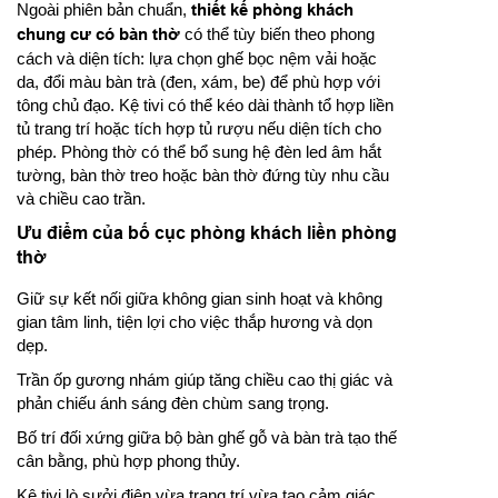
Ngoài phiên bản chuẩn,
thiết kế phòng khách
chung cư có bàn thờ
có thể tùy biến theo phong
cách và diện tích: lựa chọn ghế bọc nệm vải hoặc
da, đổi màu bàn trà (đen, xám, be) để phù hợp với
tông chủ đạo. Kệ tivi có thể kéo dài thành tổ hợp liền
tủ trang trí hoặc tích hợp tủ rượu nếu diện tích cho
phép. Phòng thờ có thể bổ sung hệ đèn led âm hắt
tường, bàn thờ treo hoặc bàn thờ đứng tùy nhu cầu
và chiều cao trần.
Ưu điểm của bố cục phòng khách liền phòng
thờ
Giữ sự kết nối giữa không gian sinh hoạt và không
gian tâm linh, tiện lợi cho việc thắp hương và dọn
dẹp.
Trần ốp gương nhám giúp tăng chiều cao thị giác và
phản chiếu ánh sáng đèn chùm sang trọng.
Bố trí đối xứng giữa bộ bàn ghế gỗ và bàn trà tạo thế
cân bằng, phù hợp phong thủy.
Kệ tivi lò sưởi điện vừa trang trí vừa tạo cảm giác