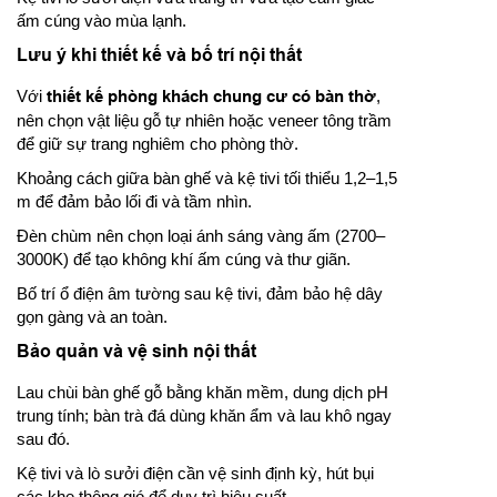
ấm cúng vào mùa lạnh.
Lưu ý khi thiết kế và bố trí nội thất
Với
thiết kế phòng khách chung cư có bàn thờ
,
nên chọn vật liệu gỗ tự nhiên hoặc veneer tông trầm
để giữ sự trang nghiêm cho phòng thờ.
Khoảng cách giữa bàn ghế và kệ tivi tối thiểu 1,2–1,5
m để đảm bảo lối đi và tầm nhìn.
Đèn chùm nên chọn loại ánh sáng vàng ấm (2700–
3000K) để tạo không khí ấm cúng và thư giãn.
Bố trí ổ điện âm tường sau kệ tivi, đảm bảo hệ dây
gọn gàng và an toàn.
Bảo quản và vệ sinh nội thất
Lau chùi bàn ghế gỗ bằng khăn mềm, dung dịch pH
trung tính; bàn trà đá dùng khăn ẩm và lau khô ngay
sau đó.
Kệ tivi và lò sưởi điện cần vệ sinh định kỳ, hút bụi
các khe thông gió để duy trì hiệu suất.