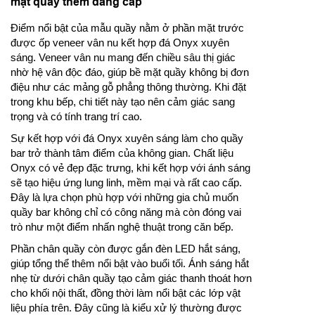
mặt quầy thêm đẳng cấp
Điểm nổi bật của mẫu quầy nằm ở phần mặt trước
được ốp veneer vân nu kết hợp đá Onyx xuyên
sáng. Veneer vân nu mang đến chiều sâu thị giác
nhờ hệ vân độc đáo, giúp bề mặt quầy không bị đơn
điệu như các mảng gỗ phẳng thông thường. Khi đặt
trong khu bếp, chi tiết này tạo nên cảm giác sang
trọng và có tính trang trí cao.
Sự kết hợp với đá Onyx xuyên sáng làm cho quầy
bar trở thành tâm điểm của không gian. Chất liệu
Onyx có vẻ đẹp đặc trưng, khi kết hợp với ánh sáng
sẽ tạo hiệu ứng lung linh, mềm mại và rất cao cấp.
Đây là lựa chọn phù hợp với những gia chủ muốn
quầy bar không chỉ có công năng mà còn đóng vai
trò như một điểm nhấn nghệ thuật trong căn bếp.
Phần chân quầy còn được gắn đèn LED hắt sáng,
giúp tổng thể thêm nổi bật vào buổi tối. Ánh sáng hắt
nhẹ từ dưới chân quầy tạo cảm giác thanh thoát hơn
cho khối nội thất, đồng thời làm nổi bật các lớp vật
liệu phía trên. Đây cũng là kiểu xử lý thường được