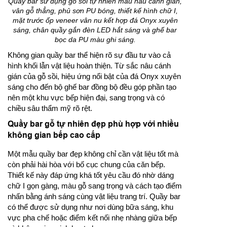
Quầy bar sử dụng gỗ sồi tự nhiên màu nâu cánh gián,
vân gỗ thẳng, phủ sơn PU bóng, thiết kế hình chữ I,
mặt trước ốp veneer vân nu kết hợp đá Onyx xuyên
sáng, chân quầy gắn đèn LED hắt sáng và ghế bar
bọc da PU màu ghi sáng.
Không gian quầy bar thể hiện rõ sự đầu tư vào cả
hình khối lẫn vật liệu hoàn thiện. Từ sắc nâu cánh
gián của gỗ sồi, hiệu ứng nổi bật của đá Onyx xuyên
sáng cho đến bộ ghế bar đồng bộ đều góp phần tạo
nên một khu vực bếp hiện đại, sang trọng và có
chiều sâu thẩm mỹ rõ rệt.
Quầy bar gỗ tự nhiên đẹp phù hợp với nhiều
không gian bếp cao cấp
Một mẫu quầy bar đẹp không chỉ cần vật liệu tốt mà
còn phải hài hòa với bố cục chung của căn bếp.
Thiết kế này đáp ứng khá tốt yêu cầu đó nhờ dáng
chữ I gọn gàng, màu gỗ sang trọng và cách tạo điểm
nhấn bằng ánh sáng cùng vật liệu trang trí. Quầy bar
có thể được sử dụng như nơi dùng bữa sáng, khu
vực pha chế hoặc điểm kết nối nhẹ nhàng giữa bếp