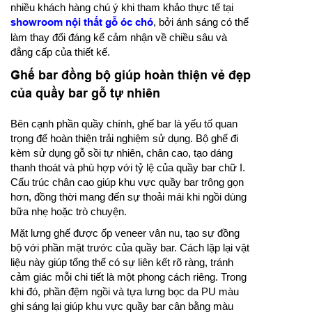
nhiều khách hàng chú ý khi tham khảo thực tế tại
showroom nội thất gỗ óc chó
, bởi ánh sáng có thể
làm thay đổi đáng kể cảm nhận về chiều sâu và
đẳng cấp của thiết kế.
Ghế bar đồng bộ giúp hoàn thiện vẻ đẹp
của quầy bar gỗ tự nhiên
Bên cạnh phần quầy chính, ghế bar là yếu tố quan
trọng để hoàn thiện trải nghiệm sử dụng. Bộ ghế đi
kèm sử dụng gỗ sồi tự nhiên, chân cao, tạo dáng
thanh thoát và phù hợp với tỷ lệ của quầy bar chữ I.
Cấu trúc chân cao giúp khu vực quầy bar trông gọn
hơn, đồng thời mang đến sự thoải mái khi ngồi dùng
bữa nhẹ hoặc trò chuyện.
Mặt lưng ghế được ốp veneer vân nu, tạo sự đồng
bộ với phần mặt trước của quầy bar. Cách lặp lại vật
liệu này giúp tổng thể có sự liên kết rõ ràng, tránh
cảm giác mỗi chi tiết là một phong cách riêng. Trong
khi đó, phần đệm ngồi và tựa lưng bọc da PU màu
ghi sáng lại giúp khu vực quầy bar cân bằng màu