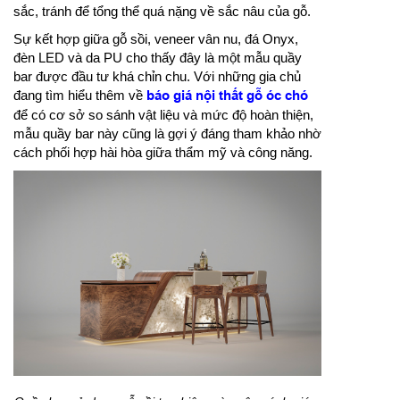
sắc, tránh để tổng thể quá nặng về sắc nâu của gỗ.
Sự kết hợp giữa gỗ sồi, veneer vân nu, đá Onyx,
đèn LED và da PU cho thấy đây là một mẫu quầy
bar được đầu tư khá chỉn chu. Với những gia chủ
đang tìm hiểu thêm về
báo giá nội thất gỗ óc chó
để có cơ sở so sánh vật liệu và mức độ hoàn thiện,
mẫu quầy bar này cũng là gợi ý đáng tham khảo nhờ
cách phối hợp hài hòa giữa thẩm mỹ và công năng.