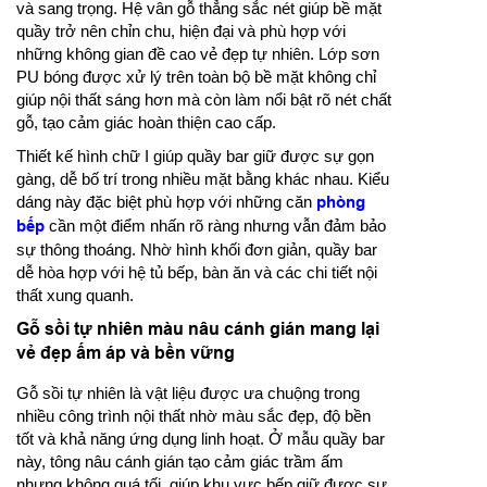
và sang trọng. Hệ vân gỗ thẳng sắc nét giúp bề mặt
quầy trở nên chỉn chu, hiện đại và phù hợp với
những không gian đề cao vẻ đẹp tự nhiên. Lớp sơn
PU bóng được xử lý trên toàn bộ bề mặt không chỉ
giúp nội thất sáng hơn mà còn làm nổi bật rõ nét chất
gỗ, tạo cảm giác hoàn thiện cao cấp.
Thiết kế hình chữ I giúp quầy bar giữ được sự gọn
gàng, dễ bố trí trong nhiều mặt bằng khác nhau. Kiểu
dáng này đặc biệt phù hợp với những căn
phòng
bếp
cần một điểm nhấn rõ ràng nhưng vẫn đảm bảo
sự thông thoáng. Nhờ hình khối đơn giản, quầy bar
dễ hòa hợp với hệ tủ bếp, bàn ăn và các chi tiết nội
thất xung quanh.
Gỗ sồi tự nhiên màu nâu cánh gián mang lại
vẻ đẹp ấm áp và bền vững
Gỗ sồi tự nhiên là vật liệu được ưa chuộng trong
nhiều công trình nội thất nhờ màu sắc đẹp, độ bền
tốt và khả năng ứng dụng linh hoạt. Ở mẫu quầy bar
này, tông nâu cánh gián tạo cảm giác trầm ấm
nhưng không quá tối, giúp khu vực bếp giữ được sự