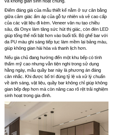
và không gian sinh hoạt chung.
Điểm đáng giá của mẫu thiết kế nằm ở sự cân bằng
giữa cảm giác ấm áp của gỗ tự nhiên và vẻ cao cấp
của các vật liệu đi kèm. Veneer vân nu tạo chiều
sâu, đá Onyx làm tăng sức hút thị giác, còn đèn LED
giúp tổng thể nổi bật hơn vào buổi tối. Bộ ghế bar với
da PU màu ghi sáng tiếp tục làm mềm lại bảng màu,
giúp không gian hài hòa và thanh lịch hơn.
Nếu gia chủ đang hướng đến một khu bếp có tính
thẩm mỹ cao nhưng vẫn tiện nghi trong sử dụng
hằng ngày, mẫu quầy bar này là phương án đáng
cân nhắc. Khi được bố trí đúng tỷ lệ và xử lý chuẩn
về ánh sáng, vật liệu, quầy bar không chỉ giúp không
gian bếp đẹp hơn mà còn nâng cao rõ rệt trải nghiệm
sinh hoạt trong gia đình.