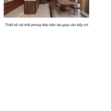
Thiết kế nội thất phòng bếp hiện đại giúp căn bếp trở
nên gọn gàng, sang trọng và dễ sử dụng.
Thiết kế nội thất phòng bếp hiện đại hướng đến sự
tối ưu trong công năng, bố cục và trải nghiệm sử
dụng. Các hạng mục như tủ bếp, bàn ăn, quầy bar,
thiết bị và ánh sáng cần được phối hợp đồng bộ.
Nhờ cách thiết kế khoa học, căn bếp sẽ trở nên
thoáng đãng, tiện nghi và phù hợp với nhịp sống hiện
đại.