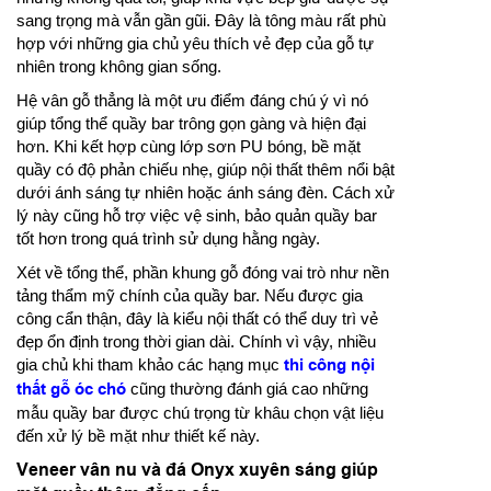
sang trọng mà vẫn gần gũi. Đây là tông màu rất phù
hợp với những gia chủ yêu thích vẻ đẹp của gỗ tự
nhiên trong không gian sống.
Hệ vân gỗ thẳng là một ưu điểm đáng chú ý vì nó
giúp tổng thể quầy bar trông gọn gàng và hiện đại
hơn. Khi kết hợp cùng lớp sơn PU bóng, bề mặt
quầy có độ phản chiếu nhẹ, giúp nội thất thêm nổi bật
dưới ánh sáng tự nhiên hoặc ánh sáng đèn. Cách xử
lý này cũng hỗ trợ việc vệ sinh, bảo quản quầy bar
tốt hơn trong quá trình sử dụng hằng ngày.
Xét về tổng thể, phần khung gỗ đóng vai trò như nền
tảng thẩm mỹ chính của quầy bar. Nếu được gia
công cẩn thận, đây là kiểu nội thất có thể duy trì vẻ
đẹp ổn định trong thời gian dài. Chính vì vậy, nhiều
gia chủ khi tham khảo các hạng mục
thi công nội
thất gỗ óc chó
cũng thường đánh giá cao những
mẫu quầy bar được chú trọng từ khâu chọn vật liệu
đến xử lý bề mặt như thiết kế này.
Veneer vân nu và đá Onyx xuyên sáng giúp