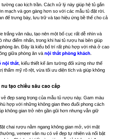
 tường cao kịch trần. Cách xử lý này giúp hệ tủ gắn
liền mạch và gọn gàng hơn so với các mẫu tủ đặt rời.
an để trưng bày, lưu trữ và tạo hiệu ứng bề thế cho cả
e trắng vân nâu, tạo nên một bố cục rất dễ nhìn và
ò như điểm nhấn, trong khi hai tủ rượu hai bên giúp
hòng ăn. Đây là kiểu bố trí rất phù hợp với nhà ở cao
thông giữa phòng ăn và
nội thất phòng khách
.
ế nội thất
, kiểu thiết kế âm tường đối xứng như thế
rị thẩm mỹ rõ rệt, vừa tối ưu diện tích và giúp không
 nu tạo chiều sâu cao cấp
ên vẻ đẹp sang trọng của mẫu tủ rượu này. Gam màu
 phù hợp với những không gian theo đuổi phong cách
iúp không gian trở nên gần gũi hơn nhưng vẫn giữ
đặt chai rượu nằm ngang không gian mở, với mặt
thường, veneer vân nu có vẻ đẹp tự nhiên và nổi bật