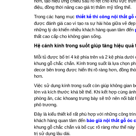
hơn, tạo hiệu ứng chiều sâu rõ rệt cho khu vực trưn
điệu, đồng thời nâng cao giá trị thẩm mỹ tổng thể.
Trong các hạng mục
thiết kế thi công nội thất gỗ
được đánh giá cao vì tạo ra sự hài hòa giữa vẻ đẹp
những lý do khiến nhiều khách hàng quan tâm đến
thất cao cấp cho không gian sống.
Hệ cánh kính trong suốt giúp tăng hiệu quả 
Mỗi tủ được bố trí 4 kệ phía trên và 2 kệ phía dưới
khung gỗ chắc chắn. Kính trong suốt là lựa chọn ph
decor bên trong được hiển thị rõ ràng hơn, đồng thờ
hơn.
Việc sử dụng kính trong suốt còn giúp không gian b
lớn và kích thước khá bề thế. Khi kết hợp cùng ánh
phòng ăn, các khoang trưng bày sẽ trở nên nổi bật
phô trương.
Đây là kiểu thiết kế rất phù hợp với những công tr
khách hàng quan tâm đến
báo giá nội thất gỗ óc 
khung gỗ chắc chắn và bố cục rõ ràng như thế này 
trị sử dụng lâu dài.