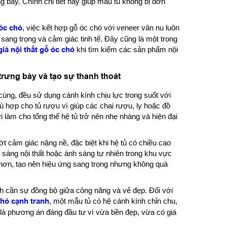
g bày. Chính chi tiết này giúp mẫu tủ không bị đơn
 óc chó
, việc kết hợp gỗ óc chó với veneer vân nu luôn
 sang trọng và cảm giác tinh tế. Đây cũng là một trong
giá nội thất gỗ óc chó
khi tìm kiếm các sản phẩm nội
trưng bày và tạo sự thanh thoát
 cùng, đều sử dụng cánh kính chịu lực trong suốt với
ù hợp cho tủ rượu vì giúp các chai rượu, ly hoặc đồ
i làm cho tổng thể hệ tủ trở nên nhẹ nhàng và hiện đại
ớt cảm giác nặng nề, đặc biệt khi hệ tủ có chiều cao
 sáng nội thất hoặc ánh sáng tự nhiên trong khu vực
 hơn, tạo nên hiệu ứng sang trọng nhưng không quá
ình cần sự đồng bộ giữa công năng và vẻ đẹp. Đối với
chó cạnh tranh
, một mẫu tủ có hệ cánh kính chỉn chu,
là phương án đáng đầu tư vì vừa bền đẹp, vừa có giá