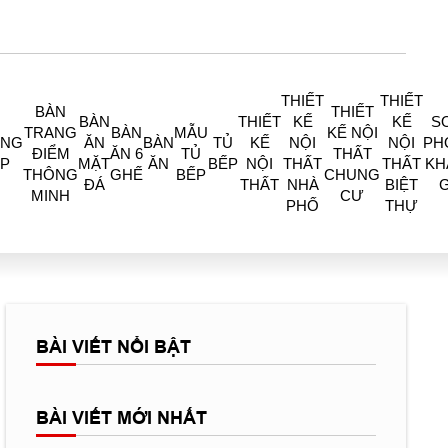
THIẾT
THIẾT
BÀN
THIẾT
BÀN
THIẾT
KẾ
KẾ
S
TRANG
BÀN
MẪU
KẾ NỘI
ÒNG
ĂN
BÀN
TỦ
KẾ
NỘI
NỘI
PH
ĐIỂM
ĂN 6
TỦ
THẤT
P
MẶT
ĂN
BẾP
NỘI
THẤT
THẤT
KH
THÔNG
GHẾ
BẾP
CHUNG
ĐÁ
THẤT
NHÀ
BIỆT
MINH
CƯ
PHỐ
THỰ
BÀI VIẾT NỔI BẬT
BÀI VIẾT MỚI NHẤT