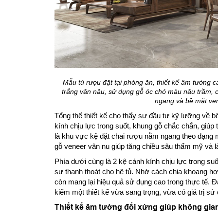
Mẫu tủ rượu đặt tại phòng ăn, thiết kế âm tường ca
trắng vân nâu, sử dụng gỗ óc chó màu nâu trầm, c
ngang và bề mặt ven
Tổng thể thiết kế cho thấy sự đầu tư kỹ lưỡng về b
kính chịu lực trong suốt, khung gỗ chắc chắn, giúp
là khu vực kệ đặt chai rượu nằm ngang theo dạng 
gỗ veneer vân nu giúp tăng chiều sâu thẩm mỹ và l
Phía dưới cùng là 2 kệ cánh kính chịu lực trong s
sự thanh thoát cho hệ tủ. Nhờ cách chia khoang hợ
còn mang lại hiệu quả sử dụng cao trong thực tế. 
kiếm một thiết kế vừa sang trọng, vừa có giá trị sử 
Thiết kế âm tường đối xứng giúp không gia