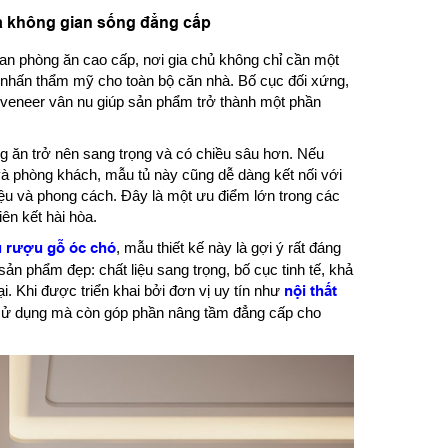
à không gian sống đẳng cấp
an phòng ăn cao cấp, nơi gia chủ không chỉ cần một
nhấn thẩm mỹ cho toàn bộ căn nhà. Bố cục đối xứng,
g veneer vân nu giúp sản phẩm trở thành một phần
òng ăn trở nên sang trọng và có chiều sâu hơn. Nếu
và phòng khách, mẫu tủ này cũng dễ dàng kết nối với
ệu và phong cách. Đây là một ưu điểm lớn trong các
iên kết hài hòa.
ủ rượu gỗ óc chó
, mẫu thiết kế này là gợi ý rất đáng
ản phẩm đẹp: chất liệu sang trọng, bố cục tinh tế, khả
i. Khi được triển khai bởi đơn vị uy tín như
nội thất
 sử dụng mà còn góp phần nâng tầm đẳng cấp cho