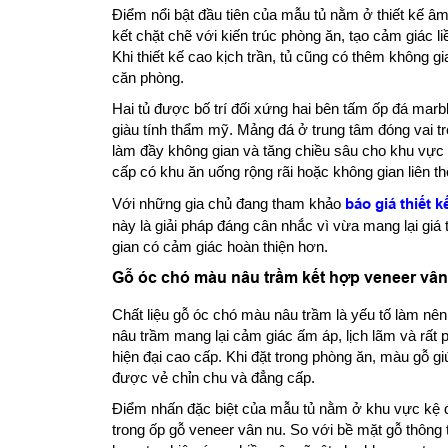
Điểm nổi bật đầu tiên của mẫu tủ nằm ở thiết kế âm
kết chặt chẽ với kiến trúc phòng ăn, tạo cảm giác 
Khi thiết kế cao kịch trần, tủ cũng có thêm không gi
căn phòng.
Hai tủ được bố trí đối xứng hai bên tấm ốp đá marbl
giàu tính thẩm mỹ. Mảng đá ở trung tâm đóng vai tr
làm đầy không gian và tăng chiều sâu cho khu vực p
cấp có khu ăn uống rộng rãi hoặc không gian liên 
Với những gia chủ đang tham khảo
báo giá thiết k
này là giải pháp đáng cân nhắc vì vừa mang lại giá t
gian có cảm giác hoàn thiện hơn.
Gỗ óc chó màu nâu trầm kết hợp veneer vân
Chất liệu gỗ óc chó màu nâu trầm là yếu tố làm n
nâu trầm mang lại cảm giác ấm áp, lịch lãm và rất
hiện đại cao cấp. Khi đặt trong phòng ăn, màu gỗ g
được vẻ chỉn chu và đẳng cấp.
Điểm nhấn đặc biệt của mẫu tủ nằm ở khu vực kệ 
trong ốp gỗ veneer vân nu. So với bề mặt gỗ thông 