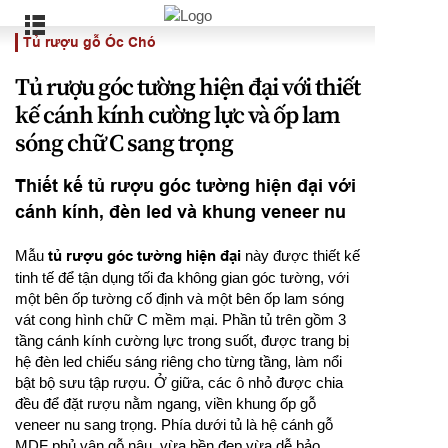
Tủ rượu gỗ Óc Chó
Tủ rượu góc tường hiện đại với thiết
kế cánh kính cường lực và ốp lam
sóng chữ C sang trọng
Thiết kế tủ rượu góc tường hiện đại với
cánh kính, đèn led và khung veneer nu
Mẫu
tủ rượu góc tường hiện đại
này được thiết kế
tinh tế để tận dụng tối đa không gian góc tường, với
một bên ốp tường cố định và một bên ốp lam sóng
vát cong hình chữ C mềm mại. Phần tủ trên gồm 3
tầng cánh kính cường lực trong suốt, được trang bị
hệ đèn led chiếu sáng riêng cho từng tầng, làm nổi
bật bộ sưu tập rượu. Ở giữa, các ô nhỏ được chia
đều để đặt rượu nằm ngang, viền khung ốp gỗ
veneer nu sang trọng. Phía dưới tủ là hệ cánh gỗ
MDF phủ vân gỗ nâu, vừa bền đẹp vừa dễ bảo