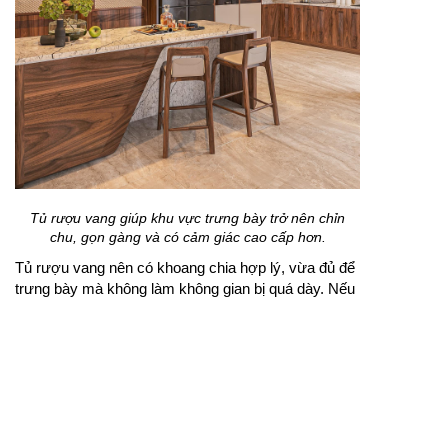
Tủ rượu vang giúp khu vực trưng bày trở nên chỉn
chu, gọn gàng và có cảm giác cao cấp hơn.
Tủ rượu vang nên có khoang chia hợp lý, vừa đủ để
trưng bày mà không làm không gian bị quá dày. Nếu
đặt trong phòng khách, nên chọn vị trí dễ nhìn nhưng
không cản lối đi. Một chút ánh sáng dịu bên trong tủ
sẽ giúp các chai rượu nổi bật hơn mà vẫn giữ vẻ tinh
tế.