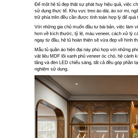
Để một hệ tủ đẹp thật sự phát huy hiệu quả, việc ch
sử dụng thực tế. Khu vực treo áo dài, áo sơ mi, ng
trữ phía trên đều cần được tính toán hợp lý để quá
Với những gia chủ muốn đầu tư bài bản, việc làm 
hơn về kích thước, tỷ lệ, màu veneer, cách xử lý cá
ngay từ đầu, hệ tủ hoàn thiện sẽ vừa đẹp về hình t
Mẫu tủ quần áo hiện đại này phù hợp với những phò
vật liệu MDF lõi xanh phủ veneer óc chó, hệ cánh 
tầng và đèn LED chiếu sáng, tất cả đều góp phần tạ
nghiệm sử dụng.