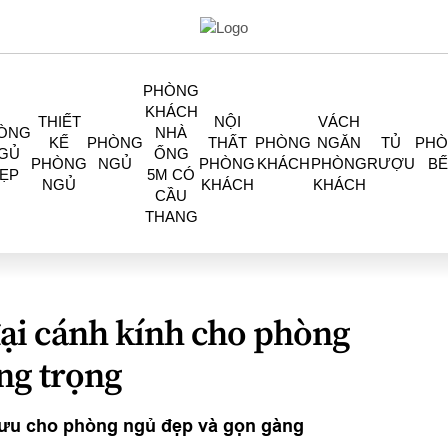
PHÒNG
KHÁCH
THIẾT
NỘI
VÁCH
ÒNG
NHÀ
KẾ
PHÒNG
THẤT
PHÒNG
NGĂN
TỦ
PH
GỦ
ỐNG
PHÒNG
NGỦ
PHÒNG
KHÁCH
PHÒNG
RƯỢU
BẾ
ẸP
5M CÓ
NGỦ
KHÁCH
KHÁCH
CẦU
THANG
đại cánh kính cho phòng
ng trọng
i ưu cho phòng ngủ đẹp và gọn gàng