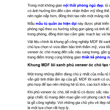
Trong một không gian
nội thất phòng ngủ đẹp
, tủ
có ảnh hưởng lớn đến cảm nhận thẩm mỹ tổng thể. M
nên ngăn nắp hơn, đồng thời tạo nên một mảng nội thấ
Mẫu
mẫu tủ quần áo hiện đại
này được phát triển 
phòng ngủ theo xu hướng sống gọn gàng và tinh tế. C
trong phòng, đồng thời tạo cảm giác mạch lạc và hi
Vật liệu chính là khung gỗ công nghiệp MDF lõi xan
chủ lựa chọn vì vừa đảm bảo tính thẩm mỹ, vừa tối 
veneer óc chó mang đến sắc nâu sang trọng, gần g
trang điểm trong cùng không gian
thiết kế phòng 
Khung MDF lõi xanh phủ veneer óc chó tạo v
Một trong những điểm đáng chú ý nhất của mẫu tủ l
vẫn giữ tinh thần ấm áp của gỗ. MDF lõi xanh có ưu
phù hợp để tạo nên những hệ tủ lớn, cao kịch trần 
Khi phủ veneer óc chó, bề mặt tủ có được sắc nâu 
giúp chiếc tủ mang diện mạo gần với phong cách
t
là gỗ công nghiệp. Với những gia chủ yêu vẻ đẹp n
là một lựa chọn rất hợp lý.