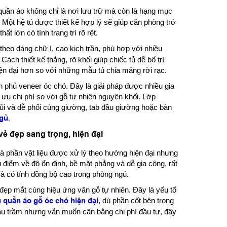
 quần áo không chỉ là nơi lưu trữ mà còn là hạng mục
ột hệ tủ được thiết kế hợp lý sẽ giúp căn phòng trở
t lớn có tính trang trí rõ rệt.
theo dáng chữ I, cao kịch trần, phù hợp với nhiều
ách thiết kế thẳng, rõ khối giúp chiếc tủ dễ bố trí
ện đại hơn so với những mẫu tủ chia mảng rời rạc.
h phủ veneer óc chó. Đây là giải pháp được nhiều gia
ưu chi phí so với gỗ tự nhiên nguyên khối. Lớp
ũi và dễ phối cùng giường, tab đầu giường hoặc bàn
ngủ
.
ẻ đẹp sang trọng, hiện đại
à phần vật liệu được xử lý theo hướng hiện đại nhưng
 điểm về độ ổn định, bề mặt phẳng và dễ gia công, rất
và có tính đồng bộ cao trong phòng ngủ.
đẹp mắt cùng hiệu ứng vân gỗ tự nhiên. Đây là yếu tố
ủ quần áo gỗ óc chó hiện đại
, dù phần cốt bên trong
âu trầm nhưng vẫn muốn cân bằng chi phí đầu tư, đây