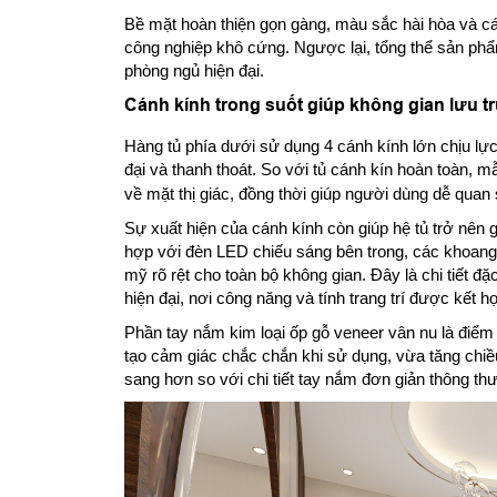
Bề mặt hoàn thiện gọn gàng, màu sắc hài hòa và các
công nghiệp khô cứng. Ngược lại, tổng thể sản ph
phòng ngủ hiện đại.
Cánh kính trong suốt giúp không gian lưu t
Hàng tủ phía dưới sử dụng 4 cánh kính lớn chịu lực
đại và thanh thoát. So với tủ cánh kín hoàn toàn, 
về mặt thị giác, đồng thời giúp người dùng dễ quan 
Sự xuất hiện của cánh kính còn giúp hệ tủ trở nên 
hợp với đèn LED chiếu sáng bên trong, các khoang t
mỹ rõ rệt cho toàn bộ không gian. Đây là chi tiết 
hiện đại, nơi công năng và tính trang trí được kết 
Phần tay nắm kim loại ốp gỗ veneer vân nu là điểm 
tạo cảm giác chắc chắn khi sử dụng, vừa tăng chi
sang hơn so với chi tiết tay nắm đơn giản thông th