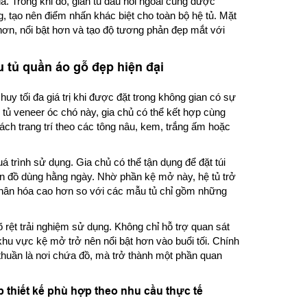
a. Trong khi đó, gian tủ đầu hồi ngoài cùng được
, tạo nên điểm nhấn khác biệt cho toàn bộ hệ tủ. Mặt
hơn, nổi bật hơn và tạo độ tương phản đẹp mắt với
 tủ quần áo gỗ đẹp hiện đại
huy tối đa giá trị khi được đặt trong không gian có sự
ệ tủ veneer óc chó này, gia chủ có thể kết hợp cùng
ch trang trí theo các tông nâu, kem, trắng ấm hoặc
uá trình sử dụng. Gia chủ có thể tận dụng để đặt túi
n đồ dùng hằng ngày. Nhờ phần kệ mở này, hệ tủ trở
 nhân hóa cao hơn so với các mẫu tủ chỉ gồm những
rệt trải nghiệm sử dụng. Không chỉ hỗ trợ quan sát
khu vực kệ mở trở nên nổi bật hơn vào buổi tối. Chính
 thuần là nơi chứa đồ, mà trở thành một phần quan
p thiết kế phù hợp theo nhu cầu thực tế