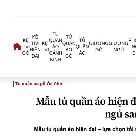
TỦ
KỆ
TỦ
KỆ
QUẦN
TỦ
PH
TIVI
KỆ
QUẦN
GIƯỜNG
GIƯỜNG
TIVI
ÁO
QUẦN
N
HIỆN
TIVI
ÁO
GỖ
NGỦ
GỖ
CÁNH
ÁO
Đ
ĐẠI
GỖ
KÍNH
Tủ quần áo gỗ Óc Chó
Mẫu tủ quần áo hiện 
ngủ sa
Mẫu tủ quần áo hiện đại – lựa chọn tố