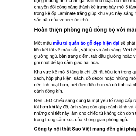
dụng ít dùng như chăn ga, vali nhỏ hoặc đồ theo mù
chuyển đổi công năng thành kệ trưng bày mở 5 tầng
trong kệ ốp Laminate trắng giúp khu vực này sáng 
sắc nâu của veneer óc chó.
Hoàn thiện phòng ngủ đồng bộ với mẫu
Một mẫu
mẫu tủ quần áo gỗ đẹp hiện đại
sẽ phát 
liên kết tốt về màu sắc, vật liệu và ánh sáng. Với h
giường ngủ, bàn trang điểm, tab đầu giường hoặc vá
ghi nhạt để tạo cảm giác hài hòa.
Khu vực kệ mở 5 tầng là chi tiết rất hữu ích trong q
xách, hộp phụ kiện, sách, đồ decor hoặc những mó
nên linh hoạt hơn, bớt đơn điệu hơn và có tính cá
cánh đóng kín.
Đèn LED chiếu sáng cũng là một yếu tố nâng cấp rõ 
tốt hơn khi lấy đồ, ánh sáng còn giúp cánh kính và 
những chi tiết này làm cho chiếc tủ không còn đơn
trọng trong cảm xúc của không gian phòng ngủ.
Công ty nội thất Sao Việt mang đến giải phá