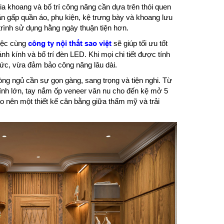
ia khoang và bố trí công năng cần dựa trên thói quen
ăn gấp quần áo, phụ kiện, kệ trưng bày và khoang lưu
 trình sử dụng hằng ngày thuận tiện hơn.
việc cùng
công ty nội thất sao việt
sẽ giúp tối ưu tốt
nh kính và bố trí đèn LED. Khi mọi chi tiết được tính
hức, vừa đảm bảo công năng lâu dài.
ng ngủ cần sự gọn gàng, sang trọng và tiện nghi. Từ
kính lớn, tay nắm ốp veneer vân nu cho đến kệ mở 5
o nên một thiết kế cân bằng giữa thẩm mỹ và trải