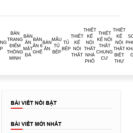
THIẾT
THIẾT
BÀN
THIẾT
BÀN
THIẾT
KẾ
KẾ
S
TRANG
BÀN
MẪU
KẾ NỘI
ÒNG
ĂN
BÀN
TỦ
KẾ
NỘI
NỘI
PH
ĐIỂM
ĂN 6
TỦ
THẤT
P
MẶT
ĂN
BẾP
NỘI
THẤT
THẤT
KH
THÔNG
GHẾ
BẾP
CHUNG
ĐÁ
THẤT
NHÀ
BIỆT
MINH
CƯ
PHỐ
THỰ
BÀI VIẾT NỔI BẬT
BÀI VIẾT MỚI NHẤT