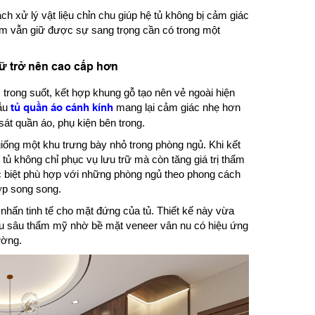
h xử lý vật liệu chỉn chu giúp hệ tủ không bị cảm giác
ẩm vẫn giữ được sự sang trọng cần có trong một
rữ trở nên cao cấp hơn
 trong suốt, kết hợp khung gỗ tạo nên vẻ ngoài hiện
mẫu
tủ quần áo cánh kính
mang lại cảm giác nhẹ hơn
sát quần áo, phụ kiện bên trong.
giống một khu trưng bày nhỏ trong phòng ngủ. Khi kết
ủ không chỉ phục vụ lưu trữ mà còn tăng giá trị thẩm
đặc biệt phù hợp với những phòng ngủ theo phong cách
hợp song song.
nhấn tinh tế cho mặt đứng của tủ. Thiết kế này vừa
ều sâu thẩm mỹ nhờ bề mặt veneer vân nu có hiệu ứng
ường.