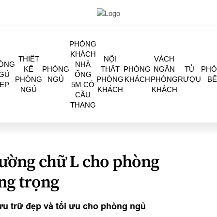
PHÒNG
KHÁCH
THIẾT
NỘI
VÁCH
ÒNG
NHÀ
KẾ
PHÒNG
THẤT
PHÒNG
NGĂN
TỦ
PH
GỦ
ỐNG
PHÒNG
NGỦ
PHÒNG
KHÁCH
PHÒNG
RƯỢU
BẾ
ẸP
5M CÓ
NGỦ
KHÁCH
KHÁCH
CẦU
THANG
tường chữ L cho phòng
ng trọng
ưu trữ đẹp và tối ưu cho phòng ngủ