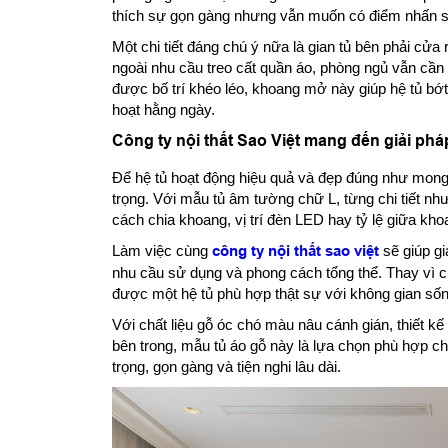
thích sự gọn gàng nhưng vẫn muốn có điểm nhấn sa
Một chi tiết đáng chú ý nữa là gian tủ bên phải cửa
ngoài nhu cầu treo cất quần áo, phòng ngủ vẫn cần
được bố trí khéo léo, khoang mở này giúp hệ tủ bớt 
hoạt hằng ngày.
Công ty nội thất Sao Việt mang đến giải phá
Để hệ tủ hoạt động hiệu quả và đẹp đúng như mong m
trọng. Với mẫu tủ âm tường chữ L, từng chi tiết như 
cách chia khoang, vị trí đèn LED hay tỷ lệ giữa k
Làm việc cùng
công ty nội thất sao việt
sẽ giúp gi
nhu cầu sử dụng và phong cách tổng thể. Thay vì ch
được một hệ tủ phù hợp thật sự với không gian số
Với chất liệu gỗ óc chó màu nâu cánh gián, thiết 
bên trong, mẫu tủ áo gỗ này là lựa chọn phù hợp 
trọng, gọn gàng và tiện nghi lâu dài.