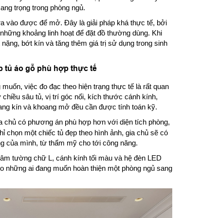
ng trọng trong phòng ngủ.
 ra vào được để mở. Đây là giải pháp khá thực tế, bởi
 những khoảng linh hoạt để đặt đồ thường dùng. Khi
nặng, bớt kín và tăng thêm giá trị sử dụng trong sinh
p tủ áo gỗ phù hợp thực tế
uốn, việc đo đạc theo hiện trạng thực tế là rất quan
chiều sâu tủ, vị trí góc nối, kích thước cánh kính,
hoang kín và khoang mở đều cần được tính toán kỹ.
a chủ có phương án phù hợp hơn với diện tích phòng,
ỉ chọn một chiếc tủ đẹp theo hình ảnh, gia chủ sẽ có
ng của mình, từ thẩm mỹ cho tới công năng.
kế âm tường chữ L, cánh kính tối màu và hệ đèn LED
cho những ai đang muốn hoàn thiện một phòng ngủ sang