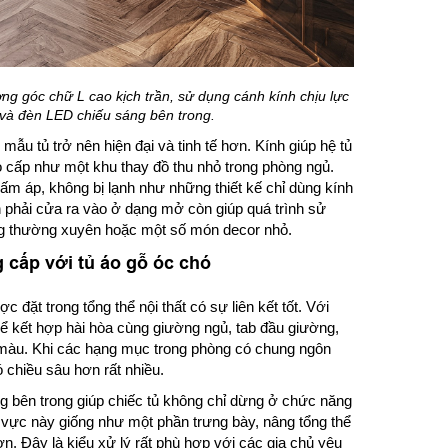
ng góc chữ L cao kịch trần, sử dụng cánh kính chịu lực
 và đèn LED chiếu sáng bên trong.
p mẫu tủ trở nên hiện đại và tinh tế hơn. Kính giúp hệ tủ
o cấp như một khu thay đồ thu nhỏ trong phòng ngủ.
ấm áp, không bị lạnh như những thiết kế chỉ dùng kính
n phải cửa ra vào ở dạng mở còn giúp quá trình sử
ùng thường xuyên hoặc một số món decor nhỏ.
 cấp với tủ áo gỗ óc chó
c đặt trong tổng thể nội thất có sự liên kết tốt. Với
hể kết hợp hài hòa cùng giường ngủ, tab đầu giường,
g màu. Khi các hạng mục trong phòng có chung ngôn
ó chiều sâu hơn rất nhiều.
g bên trong giúp chiếc tủ không chỉ dừng ở chức năng
 vực này giống như một phần trưng bày, nâng tổng thể
. Đây là kiểu xử lý rất phù hợp với các gia chủ yêu