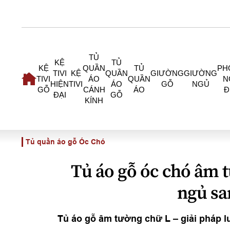
TỦ
KỆ
TỦ
KỆ
QUẦN
TỦ
PH
TIVI
KỆ
QUẦN
GIƯỜNG
GIƯỜNG
TIVI
ÁO
QUẦN
N
HIỆN
TIVI
ÁO
GỖ
NGỦ
GỖ
CÁNH
ÁO
Đ
ĐẠI
GỖ
KÍNH
Tủ quần áo gỗ Óc Chó
Tủ áo gỗ óc chó âm 
ngủ sa
Tủ áo gỗ âm tường chữ L – giải pháp l