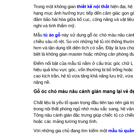
Trong một không gian
thiết kế nội thất
hiện đại, hệ
hạng mục ảnh hưởng trực tiếp đến cảm giác gọn g
đảm bảo hài hòa giữa bố cục, công năng và vật liệu
nghi và tính thẩm mỹ.
Mẫu
tủ áo gỗ
này sử dụng gỗ óc chó màu nâu cánh 
chiều sâu rõ rệt. So với những hệ tủ rời thông thườ
hơn và tận dụng tốt diện tích có sẵn. Đây là lựa c
biệt là không gian master hoặc những căn phòng đ
Điểm nổi bật của mẫu tủ nằm ở cấu trúc góc chữ L 
hiệu quả khu vực góc, vốn thường bị bỏ trống hoặc 
cao kịch trần, hệ tủ vừa tăng khả năng lưu trữ, v
nặng nề.
Gỗ óc chó màu nâu cánh gián mang lại vẻ đ
Chất liệu là yếu tố quan trọng đầu tiên tạo nên giá
trong nội thất phòng ngủ nhờ màu sắc sang, hệ vâ
Tông nâu cánh gián đặc trưng giúp chiếc tủ có chiề
hoặc các mảng tường trung tính.
Với những gia chủ đang tìm kiếm một
mẫu tủ quần