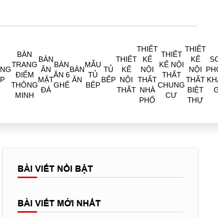
THIẾT
THIẾT
BÀN
THIẾT
BÀN
THIẾT
KẾ
KẾ
S
TRANG
BÀN
MẪU
KẾ NỘI
ÒNG
ĂN
BÀN
TỦ
KẾ
NỘI
NỘI
PH
ĐIỂM
ĂN 6
TỦ
THẤT
P
MẶT
ĂN
BẾP
NỘI
THẤT
THẤT
KH
THÔNG
GHẾ
BẾP
CHUNG
ĐÁ
THẤT
NHÀ
BIỆT
MINH
CƯ
PHỐ
THỰ
BÀI VIẾT NỔI BẬT
BÀI VIẾT MỚI NHẤT