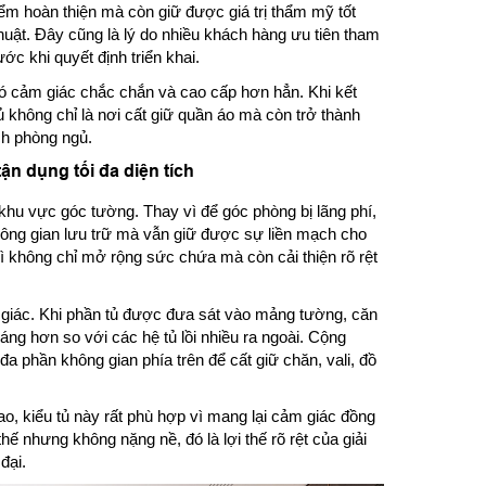
iểm hoàn thiện mà còn giữ được giá trị thẩm mỹ tốt
thuật. Đây cũng là lý do nhiều khách hàng ưu tiên tham
ước khi quyết định triển khai.
có cảm giác chắc chắn và cao cấp hơn hẳn. Khi kết
ủ không chỉ là nơi cất giữ quần áo mà còn trở thành
ch phòng ngủ.
ận dụng tối đa diện tích
 khu vực góc tường. Thay vì để góc phòng bị lãng phí,
hông gian lưu trữ mà vẫn giữ được sự liền mạch cho
ì không chỉ mở rộng sức chứa mà còn cải thiện rõ rệt
ị giác. Khi phần tủ được đưa sát vào mảng tường, căn
áng hơn so với các hệ tủ lồi nhiều ra ngoài. Cộng
đa phần không gian phía trên để cất giữ chăn, vali, đồ
o, kiểu tủ này rất phù hợp vì mang lại cảm giác đồng
ế nhưng không nặng nề, đó là lợi thế rõ rệt của giải
đại.