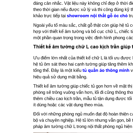
đáng cân nhắc. Vật liệu này không chỉ đẹp ở thời đ
theo thời gian nếu được xử lý và thi công đúng kỹ 
khảo trực tiếp tại
showroom nội thất gỗ óc chó
tr
Ngoài yếu tố màu sắc, chất gỗ thật còn giúp hệ tủ 
hợp với thiết kế âm tường và bố cục chữ L, chiếc t
một phần quan trọng trong việc định hình phong cá
Thiết kế âm tường chữ L cao kịch trần giúp t
Ưu điểm lớn nhất của thiết kế chữ L là tối ưu được
hệ tủ ôm sát theo hai cạnh tường giúp tăng thêm k
tổng thể. Đây là một kiểu
tủ quần áo thông minh
v
hiệu quả sử dụng mặt bằng.
Thiết kế âm tường giúp chiếc tủ gọn hơn về mặt th
phòng sẽ trông vuông vắn hơn, lối đi cũng thông tho
thêm chiều cao kịch trần, mẫu tủ tận dụng được tối 
ít dùng hoặc các vật dụng theo mùa.
Đối với những phòng ngủ muốn đạt độ hoàn thiện ca
bộ và chuyên nghiệp. Hệ tủ lớn nhưng vẫn gọn, bề th
pháp âm tường chữ L trong nội thất phòng ngủ hiện 