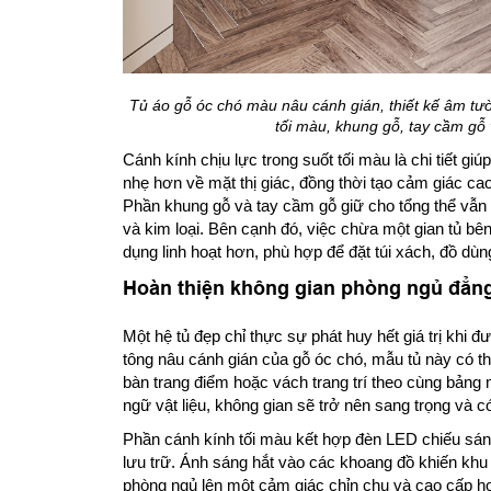
Tủ áo gỗ óc chó màu nâu cánh gián, thiết kế âm tườ
tối màu, khung gỗ, tay cầm gỗ
Cánh kính chịu lực trong suốt tối màu là chi tiết giú
nhẹ hơn về mặt thị giác, đồng thời tạo cảm giác ca
Phần khung gỗ và tay cầm gỗ giữ cho tổng thể vẫn 
và kim loại. Bên cạnh đó, việc chừa một gian tủ bê
dụng linh hoạt hơn, phù hợp để đặt túi xách, đồ d
Hoàn thiện không gian phòng ngủ đẳng
Một hệ tủ đẹp chỉ thực sự phát huy hết giá trị khi đượ
tông nâu cánh gián của gỗ óc chó, mẫu tủ này có t
bàn trang điểm hoặc vách trang trí theo cùng bản
ngữ vật liệu, không gian sẽ trở nên sang trọng và c
Phần cánh kính tối màu kết hợp đèn LED chiếu sán
lưu trữ. Ánh sáng hắt vào các khoang đồ khiến khu
phòng ngủ lên một cảm giác chỉn chu và cao cấp hơn