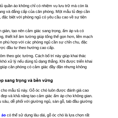
 tủ quần áo không chỉ có nhiệm vụ lưu trữ mà còn là
àng và đẳng cấp của căn phòng. Một mẫu tủ đẹp cần
, đặc biệt với phòng ngủ có yêu cầu cao về sự tiện
gián, tạo nên cảm giác sang trọng, ấm áp và có
ng, thiết kế âm tường giúp tổng thể gọn hơn, liền mạch
họn phù hợp với các phòng ngủ cần sự chỉn chu, đặc
ược đầu tư theo hướng cao cấp.
ôm theo góc tường. Cách bố trí này giúp khai thác
khó xử lý nếu dùng tủ dạng thẳng. Khi được triển khai
ừa giúp căn phòng có cảm giác đầy đặn nhưng không
ẹp sang trọng và bền vững
 trị cho mẫu tủ này. Gỗ óc chó luôn được đánh giá cao
n đẹp và khả năng tạo cảm giác ấm áp cho không gian.
u sâu, dễ phối với giường ngủ, sàn gỗ, tab đầu giường
 áo
có thể sử dụng lâu dài, gỗ óc chó là lựa chọn rất