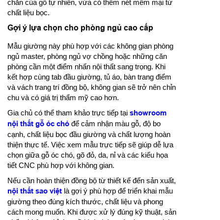
chắn của gỗ tự nhiên, vừa có thêm nét mềm mại từ
chất liệu bọc.
Gợi ý lựa chọn cho phòng ngủ cao cấp
Mẫu giường này phù hợp với các không gian phòng
ngủ master, phòng ngủ vợ chồng hoặc những căn
phòng cần một điểm nhấn nội thất sang trọng. Khi
kết hợp cùng tab đầu giường, tủ áo, bàn trang điểm
và vách trang trí đồng bộ, không gian sẽ trở nên chỉn
chu và có giá trị thẩm mỹ cao hơn.
Gia chủ có thể tham khảo trực tiếp tại
showroom
nội thất gỗ óc chó
để cảm nhận màu gỗ, độ bo
cạnh, chất liệu bọc đầu giường và chất lượng hoàn
thiện thực tế. Việc xem mẫu trực tiếp sẽ giúp dễ lựa
chọn giữa gỗ óc chó, gõ đỏ, da, nỉ và các kiểu họa
tiết CNC phù hợp với không gian.
Nếu cần hoàn thiện đồng bộ từ thiết kế đến sản xuất,
nội thất sao việt
là gợi ý phù hợp để triển khai mẫu
giường theo đúng kích thước, chất liệu và phong
cách mong muốn. Khi được xử lý đúng kỹ thuật, sản