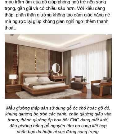
màu trầm ấm của gỗ giúp phòng ngủ trở nên sang
trọng, gần gũi và có chiều sâu hơn. Với kiểu dáng
thấp, phần thân giường không tạo cảm giác nặng nề
mà ngược lại giúp không gian nghỉ ngơi thêm thanh
thoát.
Mẫu giường thấp sàn sử dụng gỗ óc chó hoặc gõ đỏ,
khung giường bo tròn các cạnh, chân giường giấu vào
trong, thành giường ốp họa tiết CNC dạng mắt lưới,
đầu giường bằng gỗ nguyên tấm bo cong kết hợp
phần bọc da hoặc nỉ sọc đứng sang trọng.