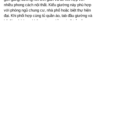
nhiều phong cách nội thất. Kiểu giường này phù hợp
với phòng ngủ chung cư, nhà phố hoặc biệt thự hiện
đại. Khi phối hợp cùng tủ quần áo, tab đầu giường và
hệ đèn phù hợp, không gian nghỉ ngơi sẽ trở nên
sang trọng, thoải mái và đẹp mắt hơn.
Mẫu giường gỗ đơn giản đẹp tạo cảm giác ấm cúng,
gọn gàng và dễ phối hợp với nội thất phòng ngủ.
Mẫu giường gỗ đơn giản đẹp phù hợp với những
không gian muốn giữ vẻ tự nhiên của gỗ nhưng vẫn
ưu tiên sự thanh thoát. Thiết kế không quá cầu kỳ