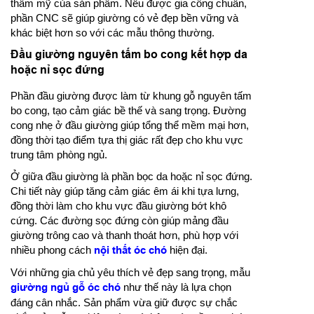
thẩm mỹ của sản phẩm. Nếu được gia công chuẩn,
phần CNC sẽ giúp giường có vẻ đẹp bền vững và
khác biệt hơn so với các mẫu thông thường.
Đầu giường nguyên tấm bo cong kết hợp da
hoặc nỉ sọc đứng
Phần đầu giường được làm từ khung gỗ nguyên tấm
bo cong, tạo cảm giác bề thế và sang trọng. Đường
cong nhẹ ở đầu giường giúp tổng thể mềm mại hơn,
đồng thời tạo điểm tựa thị giác rất đẹp cho khu vực
trung tâm phòng ngủ.
Ở giữa đầu giường là phần bọc da hoặc nỉ sọc đứng.
Chi tiết này giúp tăng cảm giác êm ái khi tựa lưng,
đồng thời làm cho khu vực đầu giường bớt khô
cứng. Các đường sọc đứng còn giúp mảng đầu
giường trông cao và thanh thoát hơn, phù hợp với
nhiều phong cách
nội thất óc chó
hiện đại.
Với những gia chủ yêu thích vẻ đẹp sang trọng, mẫu
giường ngủ gỗ óc chó
như thế này là lựa chọn
đáng cân nhắc. Sản phẩm vừa giữ được sự chắc