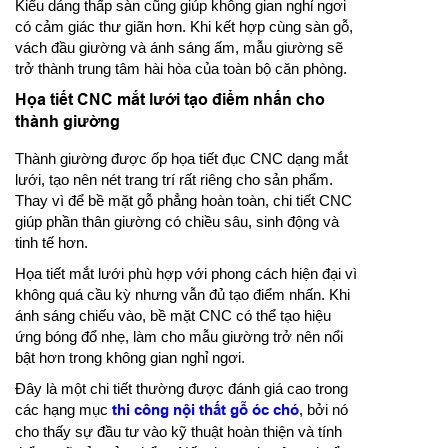
Kiểu dáng thấp sàn cũng giúp không gian nghỉ ngơi
có cảm giác thư giãn hơn. Khi kết hợp cùng sàn gỗ,
vách đầu giường và ánh sáng ấm, mẫu giường sẽ
trở thành trung tâm hài hòa của toàn bộ căn phòng.
Họa tiết CNC mắt lưới tạo điểm nhấn cho
thành giường
Thành giường được ốp họa tiết đục CNC dạng mắt
lưới, tạo nên nét trang trí rất riêng cho sản phẩm.
Thay vì để bề mặt gỗ phẳng hoàn toàn, chi tiết CNC
giúp phần thân giường có chiều sâu, sinh động và
tinh tế hơn.
Họa tiết mắt lưới phù hợp với phong cách hiện đại vì
không quá cầu kỳ nhưng vẫn đủ tạo điểm nhấn. Khi
ánh sáng chiếu vào, bề mặt CNC có thể tạo hiệu
ứng bóng đổ nhẹ, làm cho mẫu giường trở nên nổi
bật hơn trong không gian nghỉ ngơi.
Đây là một chi tiết thường được đánh giá cao trong
các hạng mục
thi công nội thất gỗ óc chó
, bởi nó
cho thấy sự đầu tư vào kỹ thuật hoàn thiện và tính