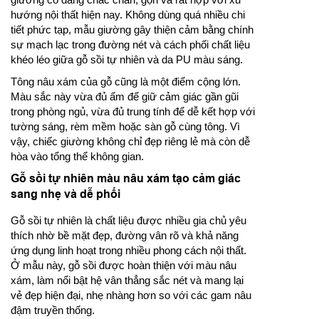
hướng nội thất hiện nay. Không dùng quá nhiều chi
tiết phức tạp, mẫu giường gây thiện cảm bằng chính
sự mạch lạc trong đường nét và cách phối chất liệu
khéo léo giữa gỗ sồi tự nhiên và da PU màu sáng.
Tông nâu xám của gỗ cũng là một điểm cộng lớn.
Màu sắc này vừa đủ ấm để giữ cảm giác gần gũi
trong phòng ngủ, vừa đủ trung tính để dễ kết hợp với
tường sáng, rèm mềm hoặc sàn gỗ cùng tông. Vì
vậy, chiếc giường không chỉ đẹp riêng lẻ mà còn dễ
hòa vào tổng thể không gian.
Gỗ sồi tự nhiên màu nâu xám tạo cảm giác
sang nhẹ và dễ phối
Gỗ sồi tự nhiên là chất liệu được nhiều gia chủ yêu
thích nhờ bề mặt đẹp, đường vân rõ và khả năng
ứng dụng linh hoạt trong nhiều phong cách nội thất.
Ở mẫu này, gỗ sồi được hoàn thiện với màu nâu
xám, làm nổi bật hệ vân thẳng sắc nét và mang lại
vẻ đẹp hiện đại, nhẹ nhàng hơn so với các gam nâu
đậm truyền thống.