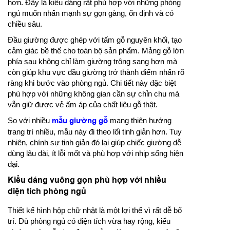
hơn. Đây là kiểu dáng rất phù hợp với những phòng
ngủ muốn nhấn mạnh sự gọn gàng, ổn định và có
chiều sâu.
Đầu giường được ghép với tấm gỗ nguyên khối, tạo
cảm giác bề thế cho toàn bộ sản phẩm. Mảng gỗ lớn
phía sau không chỉ làm giường trông sang hơn mà
còn giúp khu vực đầu giường trở thành điểm nhấn rõ
ràng khi bước vào phòng ngủ. Chi tiết này đặc biệt
phù hợp với những không gian cần sự chỉn chu mà
vẫn giữ được vẻ ấm áp của chất liệu gỗ thật.
So với nhiều
mẫu giường gỗ
mang thiên hướng
trang trí nhiều, mẫu này đi theo lối tinh giản hơn. Tuy
nhiên, chính sự tinh giản đó lại giúp chiếc giường dễ
dùng lâu dài, ít lỗi mốt và phù hợp với nhịp sống hiện
đại.
Kiểu dáng vuông gọn phù hợp với nhiều
diện tích phòng ngủ
Thiết kế hình hộp chữ nhật là một lợi thế vì rất dễ bố
trí. Dù phòng ngủ có diện tích vừa hay rộng, kiểu