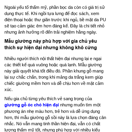
Ngoài yếu tố thẩm mỹ, phần bọc da còn có giá trị sử
dụng thực tế. Khi ngồi tựa lưng để đọc sách, xem
điện thoại hoặc thư giãn trước khi ngủ, bề mặt da PU
sẽ tạo cảm giác êm hơn đáng kể. Đây là chi tiết nhỏ
nhưng ảnh hưởng rõ đến trải nghiệm hằng ngày.
Mẫu giường này phù hợp với gia chủ yêu
thích sự hiện đại nhưng không khô cứng
Nhiều người thích nội thất hiện đại nhưng lại e ngại
các thiết kế quá vuông hoặc quá lạnh. Mẫu giường
này giải quyết khá tốt điều đó. Phần khung gỗ mang
lại sự chắc chắn, trong khi mảng da trắng kem giúp
chiếc giường mềm hơn và dễ chịu hơn về mặt cảm
xúc.
Nếu gia chủ từng yêu thích vẻ sang trọng của
giường gỗ óc chó hiện đại
nhưng muốn tìm một
phương án nhẹ màu hơn, trẻ hơn và dễ ứng dụng
hơn, thì mẫu giường gỗ sồi này là lựa chọn đáng cân
nhắc. Nó vẫn mang tinh thần hiện đại, vẫn có chất
lượng thẩm mỹ tốt, nhưng phù hợp với nhiều kiểu