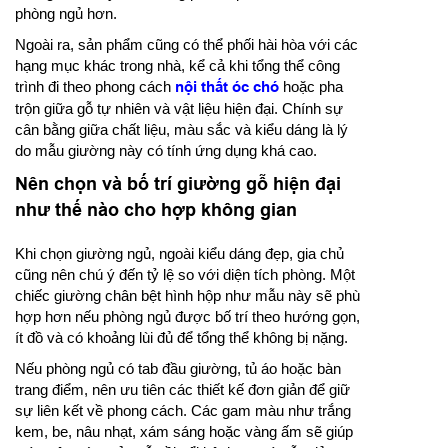
phòng ngủ hơn.
Ngoài ra, sản phẩm cũng có thể phối hài hòa với các
hạng mục khác trong nhà, kể cả khi tổng thể công
trình đi theo phong cách
nội thất óc chó
hoặc pha
trộn giữa gỗ tự nhiên và vật liệu hiện đại. Chính sự
cân bằng giữa chất liệu, màu sắc và kiểu dáng là lý
do mẫu giường này có tính ứng dụng khá cao.
Nên chọn và bố trí giường gỗ hiện đại
như thế nào cho hợp không gian
Khi chọn giường ngủ, ngoài kiểu dáng đẹp, gia chủ
cũng nên chú ý đến tỷ lệ so với diện tích phòng. Một
chiếc giường chân bệt hình hộp như mẫu này sẽ phù
hợp hơn nếu phòng ngủ được bố trí theo hướng gọn,
ít đồ và có khoảng lùi đủ để tổng thể không bị nặng.
Nếu phòng ngủ có tab đầu giường, tủ áo hoặc bàn
trang điểm, nên ưu tiên các thiết kế đơn giản để giữ
sự liên kết về phong cách. Các gam màu như trắng
kem, be, nâu nhạt, xám sáng hoặc vàng ấm sẽ giúp