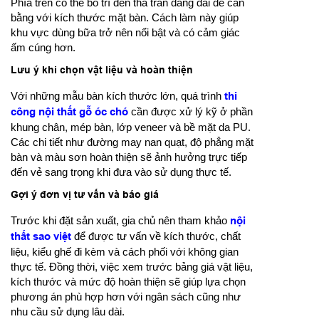
Phía trên có thể bố trí đèn thả trần dáng dài để cân
bằng với kích thước mặt bàn. Cách làm này giúp
khu vực dùng bữa trở nên nổi bật và có cảm giác
ấm cúng hơn.
Lưu ý khi chọn vật liệu và hoàn thiện
Với những mẫu bàn kích thước lớn, quá trình
thi
công nội thất gỗ óc chó
cần được xử lý kỹ ở phần
khung chân, mép bàn, lớp veneer và bề mặt da PU.
Các chi tiết như đường may nan quạt, độ phẳng mặt
bàn và màu sơn hoàn thiện sẽ ảnh hưởng trực tiếp
đến vẻ sang trọng khi đưa vào sử dụng thực tế.
Gợi ý đơn vị tư vấn và báo giá
Trước khi đặt sản xuất, gia chủ nên tham khảo
nội
thất sao việt
để được tư vấn về kích thước, chất
liệu, kiểu ghế đi kèm và cách phối với không gian
thực tế. Đồng thời, việc xem trước bảng giá vật liệu,
kích thước và mức độ hoàn thiện sẽ giúp lựa chọn
phương án phù hợp hơn với ngân sách cũng như
nhu cầu sử dụng lâu dài.