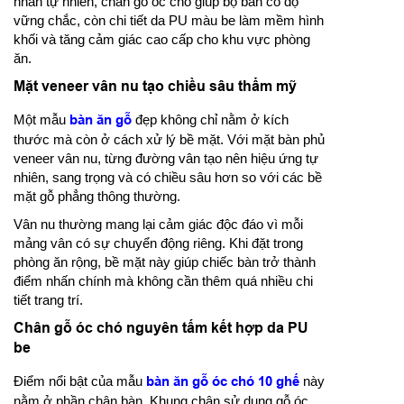
nhấn tự nhiên, chân gỗ óc chó giúp bộ bàn có độ
vững chắc, còn chi tiết da PU màu be làm mềm hình
khối và tăng cảm giác cao cấp cho khu vực phòng
ăn.
Mặt veneer vân nu tạo chiều sâu thẩm mỹ
Một mẫu
bàn ăn gỗ
đẹp không chỉ nằm ở kích
thước mà còn ở cách xử lý bề mặt. Với mặt bàn phủ
veneer vân nu, từng đường vân tạo nên hiệu ứng tự
nhiên, sang trọng và có chiều sâu hơn so với các bề
mặt gỗ phẳng thông thường.
Vân nu thường mang lại cảm giác độc đáo vì mỗi
mảng vân có sự chuyển động riêng. Khi đặt trong
phòng ăn rộng, bề mặt này giúp chiếc bàn trở thành
điểm nhấn chính mà không cần thêm quá nhiều chi
tiết trang trí.
Chân gỗ óc chó nguyên tấm kết hợp da PU
be
Điểm nổi bật của mẫu
bàn ăn gỗ óc chó 10 ghế
này
nằm ở phần chân bàn. Khung chân sử dụng gỗ óc