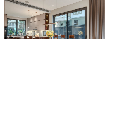
Bàn ăn mặt đá cao cấp mang đến vẻ đẹp sang trọng,
sạch sẽ và tinh tế cho không gian dùng bữa.
Bàn ăn mặt đá cao cấp phù hợp với những phòng
bếp yêu thích sự hiện đại, chỉn chu và nổi bật. Bề
mặt đá có độ sáng đẹp, dễ vệ sinh và tạo cảm giác
sang trọng trong quá trình sử dụng. Khi kết hợp cùng
hệ ghế ăn phù hợp, ánh sáng ấm và bố cục phòng
bếp cân đối, mẫu bàn này sẽ giúp khu vực dùng bữa
trở nên đẳng cấp, tiện nghi và cuốn hút hơn.