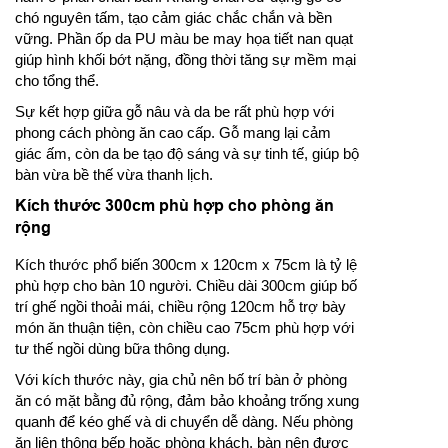
chó nguyên tấm, tạo cảm giác chắc chắn và bền
vững. Phần ốp da PU màu be may họa tiết nan quạt
giúp hình khối bớt nặng, đồng thời tăng sự mềm mại
cho tổng thể.
Sự kết hợp giữa gỗ nâu và da be rất phù hợp với
phong cách phòng ăn cao cấp. Gỗ mang lại cảm
giác ấm, còn da be tạo độ sáng và sự tinh tế, giúp bộ
bàn vừa bề thế vừa thanh lịch.
Kích thước 300cm phù hợp cho phòng ăn
rộng
Kích thước phổ biến 300cm x 120cm x 75cm là tỷ lệ
phù hợp cho bàn 10 người. Chiều dài 300cm giúp bố
trí ghế ngồi thoải mái, chiều rộng 120cm hỗ trợ bày
món ăn thuận tiện, còn chiều cao 75cm phù hợp với
tư thế ngồi dùng bữa thông dụng.
Với kích thước này, gia chủ nên bố trí bàn ở phòng
ăn có mặt bằng đủ rộng, đảm bảo khoảng trống xung
quanh để kéo ghế và di chuyển dễ dàng. Nếu phòng
ăn liên thông bếp hoặc phòng khách, bàn nên được