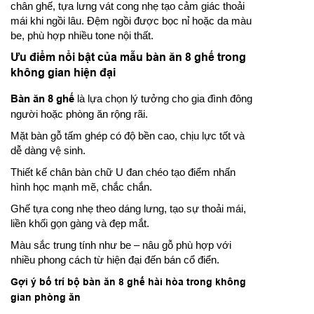
chân ghế, tựa lưng vát cong nhẹ tạo cảm giác thoải
mái khi ngồi lâu. Đệm ngồi được bọc nỉ hoặc da màu
be, phù hợp nhiều tone nội thất.
Ưu điểm nổi bật của mẫu bàn ăn 8 ghế trong
không gian hiện đại
Bàn ăn 8 ghế
là lựa chọn lý tưởng cho gia đình đông
người hoặc phòng ăn rộng rãi.
Mặt bàn gỗ tấm ghép có độ bền cao, chịu lực tốt và
dễ dàng vệ sinh.
Thiết kế chân bàn chữ U đan chéo tạo điểm nhấn
hình học mạnh mẽ, chắc chắn.
Ghế tựa cong nhẹ theo dáng lưng, tạo sự thoải mái,
liền khối gọn gàng và đẹp mắt.
Màu sắc trung tính như be – nâu gỗ phù hợp với
nhiều phong cách từ hiện đại đến bán cổ điển.
Gợi ý bố trí bộ bàn ăn 8 ghế hài hòa trong không
gian phòng ăn