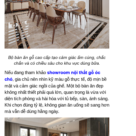
Bộ bàn ăn gỗ cao cấp tạo cảm giác ấm cúng, chắc
chắn và có chiều sâu cho khu vực dùng bữa.
Nếu đang tham khảo
showroom nội thất gỗ óc
chó
, gia chủ nên nhìn kỹ màu gỗ thực tế, độ mịn bề
mặt và cảm giác ngồi của ghế. Một bộ bàn ăn đẹp
không nhất thiết phải quá lớn, quan trọng là vừa với
diện tích phòng và hài hòa với tủ bếp, sàn, ánh sáng.
Khi chọn đúng tỷ lệ, không gian ăn uống sẽ sang hơn
mà vẫn dễ dùng hằng ngày.