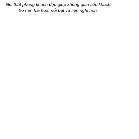
Nội thất phòng khách đẹp giúp không gian tiếp khách
trở nên hài hòa, nổi bật và tiện nghi hơn.
Nội thất phòng khách đẹp cần có sự cân đối giữa
thẩm mỹ, công năng và phong cách tổng thể của
ngôi nhà. Các món đồ như sofa, bàn trà, kệ tivi, vách
trang trí hay tủ lưu trữ cần được lựa chọn với kích
thước phù hợp để tạo sự thoải mái khi sử dụng. Khi
được bố trí khoa học, nội thất phòng khách sẽ giúp
không gian trở nên sang trọng, gọn gàng và thể hiện
rõ gu thẩm mỹ của gia chủ.