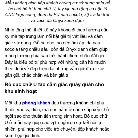
Mẫu không gian tiếp khách chung cư sử dụng sofa gỗ
óc chó bố trí hình chữ U, tay vịn mở rộng có hộc tủ
CNC lượn sóng, đệm da PU nâu socola, kệ tivi bo tròn
và vách đá Onyx xanh đậm.
Nhìn tổng thể, thiết kế này không đi theo hướng cầu
kỳ mà tập trung làm nổi bật giá trị vật liệu và cảm
giác sử dụng. Gỗ óc chó tạo nền ấm áp, da nâu
socola tăng chiều sâu, còn đá Onyx xanh đậm giúp
mảng tường phía sau trở thành điểm nhấn đắt giá.
Đây là kiểu bố trí phù hợp với những căn hộ muốn
theo đuổi vẻ đẹp hiện đại nhưng vẫn giữ được sự
gần gũi, chắc chắn và bền giá trị.
Bố cục chữ U tạo cảm giác quây quần cho
khu sinh hoạt
Một khu
phòng khách
đẹp thường không chỉ phụ
thuộc vào vật liệu, mà còn nằm ở cách sắp xếp chỗ
ngồi sao cho thuận tiện trong sinh hoạt. Bố cục chữ
U ở mẫu này giúp các vị trí ngồi có sự kết nối tự
nhiên, phù hợp cho việc trò chuyện, tiếp khách hoặc
sum họp gia đình.