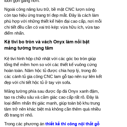
luôn gọn gàng hơn.
Ngoài công năng lưu trữ, bề mặt CNC lượn sóng
còn tạo hiệu ứng trang trí đẹp mắt. Đây là cách làm
phù hợp với những thiết kế hiện đại cao cấp, nơi mỗi
chi tiết đều cần có vai trò kép: vừa hữu ích, vừa tạo
điểm nhấn.
Kệ tivi bo tròn và vách Onyx làm nổi bật
mảng tường trung tâm
Kệ tivi hình hộp chữ nhật với các góc bo tròn giúp
tổng thể mềm hơn so với các thiết kế vuông cứng
hoàn toàn. Năm hộc tủ được chia hợp lý, trong đó
các cánh tủ gia công CNC lam gỗ tạo nên sự liên kết
đẹp với chi tiết hộc tủ ở tay vịn sofa.
Mảng tường phía sau được ốp đá Onyx xanh đậm,
tạo ra chiều sâu và cảm giác cao cấp rất rõ. Đây là
loại điểm nhấn thị giác mạnh, giúp toàn bộ khu trung
tâm trở nên khác biệt mà không cần thêm quá nhiều
đồ trang trí nhỏ.
Trong các phương án
thiết kế thi công nội thất gỗ