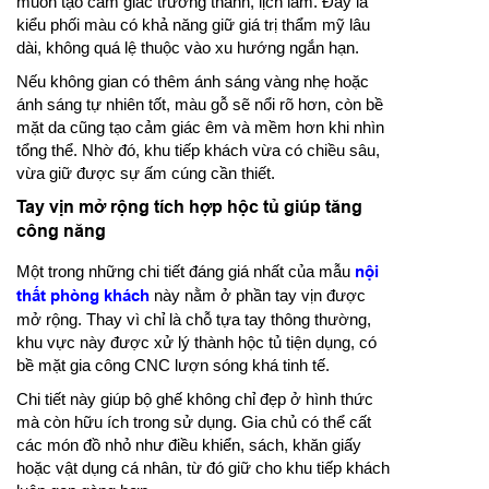
muốn tạo cảm giác trưởng thành, lịch lãm. Đây là
kiểu phối màu có khả năng giữ giá trị thẩm mỹ lâu
dài, không quá lệ thuộc vào xu hướng ngắn hạn.
Nếu không gian có thêm ánh sáng vàng nhẹ hoặc
ánh sáng tự nhiên tốt, màu gỗ sẽ nổi rõ hơn, còn bề
mặt da cũng tạo cảm giác êm và mềm hơn khi nhìn
tổng thể. Nhờ đó, khu tiếp khách vừa có chiều sâu,
vừa giữ được sự ấm cúng cần thiết.
Tay vịn mở rộng tích hợp hộc tủ giúp tăng
công năng
Một trong những chi tiết đáng giá nhất của mẫu
nội
thất phòng khách
này nằm ở phần tay vịn được
mở rộng. Thay vì chỉ là chỗ tựa tay thông thường,
khu vực này được xử lý thành hộc tủ tiện dụng, có
bề mặt gia công CNC lượn sóng khá tinh tế.
Chi tiết này giúp bộ ghế không chỉ đẹp ở hình thức
mà còn hữu ích trong sử dụng. Gia chủ có thể cất
các món đồ nhỏ như điều khiển, sách, khăn giấy
hoặc vật dụng cá nhân, từ đó giữ cho khu tiếp khách