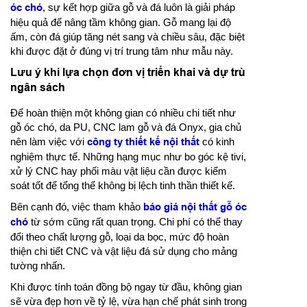
óc chó
, sự kết hợp giữa gỗ và đá luôn là giải pháp
hiệu quả để nâng tầm không gian. Gỗ mang lại độ
ấm, còn đá giúp tăng nét sang và chiều sâu, đặc biệt
khi được đặt ở đúng vị trí trung tâm như mẫu này.
Lưu ý khi lựa chọn đơn vị triển khai và dự trù
ngân sách
Để hoàn thiện một không gian có nhiều chi tiết như
gỗ óc chó, da PU, CNC lam gỗ và đá Onyx, gia chủ
nên làm việc với
công ty thiết kế nội thất
có kinh
nghiệm thực tế. Những hạng mục như bo góc kệ tivi,
xử lý CNC hay phối màu vật liệu cần được kiểm
soát tốt để tổng thể không bị lệch tinh thần thiết kế.
Bên cạnh đó, việc tham khảo
báo giá nội thất gỗ óc
chó
từ sớm cũng rất quan trọng. Chi phí có thể thay
đổi theo chất lượng gỗ, loại da bọc, mức độ hoàn
thiện chi tiết CNC và vật liệu đá sử dụng cho mảng
tường nhấn.
Khi được tính toán đồng bộ ngay từ đầu, không gian
sẽ vừa đẹp hơn về tỷ lệ, vừa hạn chế phát sinh trong