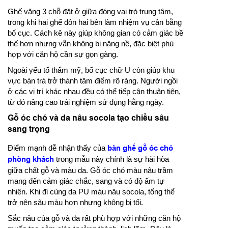
Ghế văng 3 chỗ đặt ở giữa đóng vai trò trung tâm,
trong khi hai ghế đôn hai bên làm nhiệm vụ cân bằng
bố cục. Cách kê này giúp không gian có cảm giác bề
thế hơn nhưng vẫn không bị nặng nề, đặc biệt phù
hợp với căn hộ cần sự gọn gàng.
Ngoài yếu tố thẩm mỹ, bố cục chữ U còn giúp khu
vực bàn trà trở thành tâm điểm rõ ràng. Người ngồi
ở các vị trí khác nhau đều có thể tiếp cận thuận tiện,
từ đó nâng cao trải nghiệm sử dụng hằng ngày.
Gỗ óc chó và da nâu socola tạo chiều sâu
sang trọng
Điểm mạnh dễ nhận thấy của
bàn ghế gỗ óc chó
phòng khách
trong mẫu này chính là sự hài hòa
giữa chất gỗ và màu da. Gỗ óc chó màu nâu trầm
mang đến cảm giác chắc, sang và có độ ấm tự
nhiên. Khi đi cùng da PU màu nâu socola, tổng thể
trở nên sâu màu hơn nhưng không bị tối.
Sắc nâu của gỗ và da rất phù hợp với những căn hộ