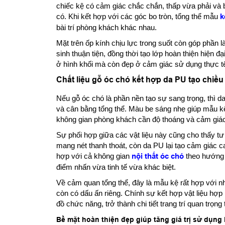
chiếc kệ có cảm giác chắc chắn, thấp vừa phải và 
có. Khi kết hợp với các góc bo tròn, tổng thể mẫu
k
bài trí phòng khách khác nhau.
Mặt trên ốp kính chịu lực trong suốt còn góp phần 
sinh thuận tiện, đồng thời tạo lớp hoàn thiện hiện 
ở hình khối mà còn đẹp ở cảm giác sử dụng thực t
Chất liệu gỗ óc chó kết hợp da PU tạo chiề
Nếu gỗ óc chó là phần nền tạo sự sang trọng, thì 
và cân bằng tổng thể. Màu be sáng nhẹ giúp mẫu kệ k
không gian phòng khách cần độ thoáng và cảm giác
Sự phối hợp giữa các vật liệu này cũng cho thấy tư
mang nét thanh thoát, còn da PU lại tạo cảm giác
hợp với cả không gian
nội thất óc chó
theo hướng 
điểm nhấn vừa tinh tế vừa khác biệt.
Về cảm quan tổng thể, đây là mẫu kệ rất hợp với 
còn có dấu ấn riêng. Chính sự kết hợp vật liệu hợp 
đồ chức năng, trở thành chi tiết trang trí quan trọn
Bề mặt hoàn thiện đẹp giúp tăng giá trị sử dụng 