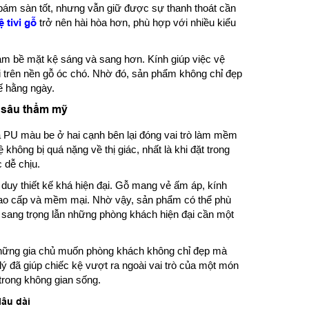
bám sàn tốt, nhưng vẫn giữ được sự thanh thoát cần
ệ tivi gỗ
trở nên hài hòa hơn, phù hợp với nhiều kiểu
làm bề mặt kệ sáng và sang hơn. Kính giúp việc vệ
đại trên nền gỗ óc chó. Nhờ đó, sản phẩm không chỉ đẹp
ế hằng ngày.
u sâu thẩm mỹ
da PU màu be ở hai cạnh bên lại đóng vai trò làm mềm
hông bị quá nặng về thị giác, nhất là khi đặt trong
 dễ chịu.
 duy thiết kế khá hiện đại. Gỗ mang vẻ ấm áp, kính
 cao cấp và mềm mại. Nhờ vậy, sản phẩm có thể phù
sang trọng lẫn những phòng khách hiện đại cần một
những gia chủ muốn phòng khách không chỉ đẹp mà
lý đã giúp chiếc kệ vượt ra ngoài vai trò của một món
g trong không gian sống.
lâu dài