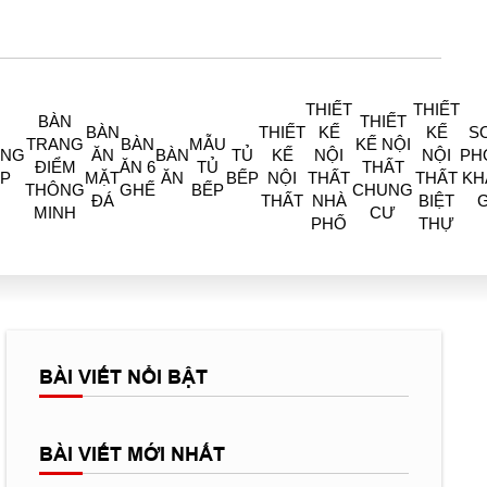
THIẾT
THIẾT
BÀN
THIẾT
BÀN
THIẾT
KẾ
KẾ
S
TRANG
BÀN
MẪU
KẾ NỘI
ÒNG
ĂN
BÀN
TỦ
KẾ
NỘI
NỘI
PH
ĐIỂM
ĂN 6
TỦ
THẤT
P
MẶT
ĂN
BẾP
NỘI
THẤT
THẤT
KH
THÔNG
GHẾ
BẾP
CHUNG
ĐÁ
THẤT
NHÀ
BIỆT
MINH
CƯ
PHỐ
THỰ
BÀI VIẾT NỔI BẬT
BÀI VIẾT MỚI NHẤT