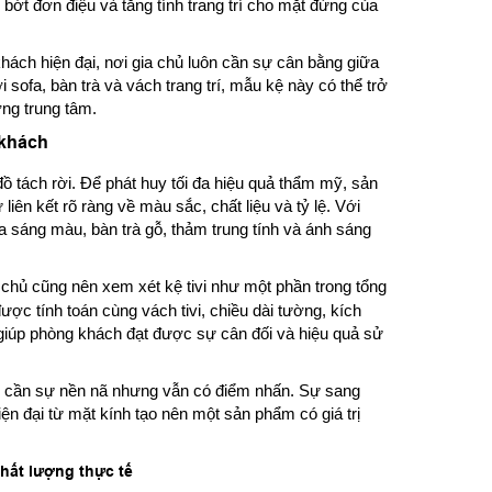
ớt đơn điệu và tăng tính trang trí cho mặt đứng của
hách hiện đại, nơi gia chủ luôn cần sự cân bằng giữa
sofa, bàn trà và vách trang trí, mẫu kệ này có thể trở
ờng trung tâm.
 khách
ồ tách rời. Để phát huy tối đa hiệu quả thẩm mỹ, sản
iên kết rõ ràng về màu sắc, chất liệu và tỷ lệ. Với
a sáng màu, bàn trà gỗ, thảm trung tính và ánh sáng
a chủ cũng nên xem xét kệ tivi như một phần trong tổng
được tính toán cùng vách tivi, chiều dài tường, kích
giúp phòng khách đạt được sự cân đối và hiệu quả sử
n cần sự nền nã nhưng vẫn có điểm nhấn. Sự sang
n đại từ mặt kính tạo nên một sản phẩm có giá trị
hất lượng thực tế