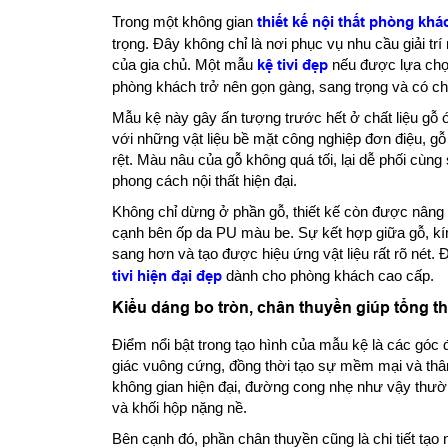
Trong một không gian
thiết kế nội thất phòng khá
trọng. Đây không chỉ là nơi phục vụ nhu cầu giải trí
của gia chủ. Một mẫu
kệ tivi đẹp
nếu được lựa chọn 
phòng khách trở nên gọn gàng, sang trọng và có ch
Mẫu kệ này gây ấn tượng trước hết ở chất liệu gỗ 
với những vật liệu bề mặt công nghiệp đơn điệu, g
rệt. Màu nâu của gỗ không quá tối, lại dễ phối cùng 
phong cách nội thất hiện đại.
Không chỉ dừng ở phần gỗ, thiết kế còn được nâng t
cạnh bên ốp da PU màu be. Sự kết hợp giữa gỗ, kí
sang hơn và tạo được hiệu ứng vật liệu rất rõ nét.
tivi hiện đại đẹp
dành cho phòng khách cao cấp.
Kiểu dáng bo tròn, chân thuyền giúp tổng 
Điểm nổi bật trong tạo hình của mẫu kệ là các góc 
giác vuông cứng, đồng thời tạo sự mềm mại và thân
không gian hiện đại, đường cong nhẹ như vậy thườn
và khối hộp nặng nề.
Bên cạnh đó, phần chân thuyền cũng là chi tiết tạo