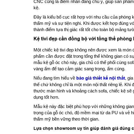
CNC cũng là điểm nhấn đáng chú ý, giúp sản phẩm b
kệ.
Đây là kiểu bố cục rất hợp với nhu cầu của phòng k
thẩm mỹ và sự tiện nghi. Khi được kết hợp đúng với 
thành điểm tựa thị giác rất tốt cho toàn bộ mảng tư
Kệ tivi đẹp cần đồng bộ với tổng thể phòng
Một chiếc kệ tivi đẹp không nên được xem là món đ
phẩm cần được đặt trong tổng thể không gian có sự l
mẫu kệ gỗ óc chó này, gia chủ có thể phối cùng sof
vàng ấm để tạo cảm giác sang trọng, ấm cúng.
Nếu đang tìm hiểu về
báo giá thiết kế nội thất
, gi
thể chứ không chỉ là một món nội thất riêng lẻ. Khi 
thước màn hình và khoảng cách sofa, chiếc kệ sẽ 
dụng tốt hơn.
Mẫu kệ này đặc biệt phù hợp với những không gia
trọng của gỗ óc chó, độ mềm mại từ da PU và vẻ hiệ
thẩm mỹ bền vững theo thời gian.
Lựa chọn showroom uy tín giúp đánh giá đúng c