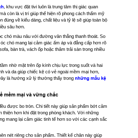
ch
, khu vực đặt tivi luôn là trung tâm thị giác quan
 mà còn là vị trí giúp thể hiện rõ phong cách thẩm mỹ
đúng về kiểu dáng, chất liệu và tỷ lệ sẽ giúp toàn bộ
iều sâu hơn.
óc chó màu nâu với đường vân thẳng thanh thoát. So
ỗ óc chó mang lại cảm giác ấm áp và đẳng cấp hơn rõ
sofa, bàn trà, vách ốp hoặc thảm trải sàn trong nhiều
ầm nhờ mặt trên ốp kính chịu lực trong suốt và hai
nh và da giúp chiếc kệ có vẻ ngoài mềm mại hơn,
 Đây là hướng xử lý thường thấy trong
những mẫu kệ
thể mềm mại và vững chắc
đều được bo tròn. Chi tiết này giúp sản phẩm bớt cảm
 thiện hơn khi đặt trong phòng khách. Với những
g mang lại cảm giác tinh tế hơn so với các cạnh sắc
 nên nét riêng cho sản phẩm. Thiết kế chân này giúp