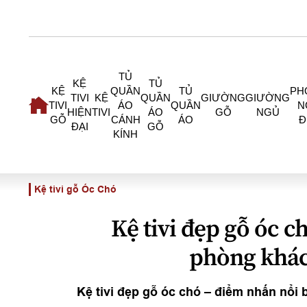
TỦ
KỆ
TỦ
KỆ
QUẦN
TỦ
PH
TIVI
KỆ
QUẦN
GIƯỜNG
GIƯỜNG
TIVI
ÁO
QUẦN
N
HIỆN
TIVI
ÁO
GỖ
NGỦ
GỖ
CÁNH
ÁO
Đ
ĐẠI
GỖ
KÍNH
Kệ tivi gỗ Óc Chó
Kệ tivi đẹp gỗ óc c
phòng khác
Kệ tivi đẹp gỗ óc chó – điểm nhấn nổi