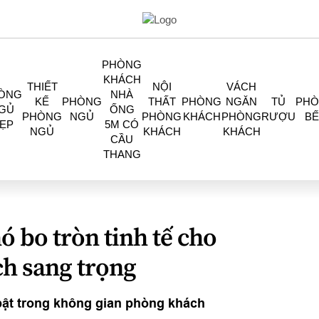
PHÒNG
KHÁCH
THIẾT
NỘI
VÁCH
ÒNG
NHÀ
KẾ
PHÒNG
THẤT
PHÒNG
NGĂN
TỦ
PH
GỦ
ỐNG
PHÒNG
NGỦ
PHÒNG
KHÁCH
PHÒNG
RƯỢU
BẾ
ẸP
5M CÓ
NGỦ
KHÁCH
KHÁCH
CẦU
THANG
hó bo tròn tinh tế cho
h sang trọng
 bật trong không gian phòng khách