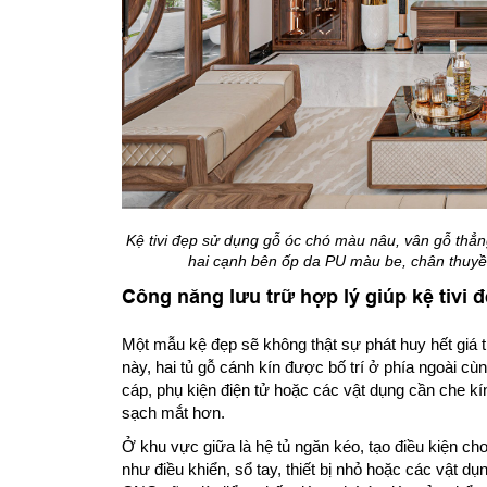
Kệ tivi đẹp sử dụng gỗ óc chó màu nâu, vân gỗ thẳng,
hai cạnh bên ốp da PU màu be, chân thuyề
Công năng lưu trữ hợp lý giúp kệ tivi 
Một mẫu kệ đẹp sẽ không thật sự phát huy hết giá trị
này, hai tủ gỗ cánh kín được bố trí ở phía ngoài cù
cáp, phụ kiện điện tử hoặc các vật dụng cần che kí
sạch mắt hơn.
Ở khu vực giữa là hệ tủ ngăn kéo, tạo điều kiện c
như điều khiển, sổ tay, thiết bị nhỏ hoặc các vật d