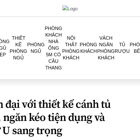
PHÒNG
KHÁCH
THIẾT
NỘI
VÁCH
ÒNG
NHÀ
KẾ
PHÒNG
THẤT
PHÒNG
NGĂN
TỦ
PH
GỦ
ỐNG
PHÒNG
NGỦ
PHÒNG
KHÁCH
PHÒNG
RƯỢU
BẾ
ẸP
5M CÓ
NGỦ
KHÁCH
KHÁCH
CẦU
THANG
n đại với thiết kế cánh tủ
, ngăn kéo tiện dụng và
 U sang trọng