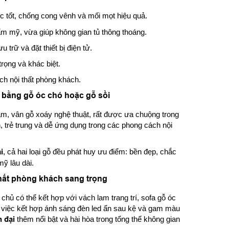
c tốt, chống cong vênh và mối mọt hiệu quả.
m mỹ, vừa giúp không gian tủ thông thoáng.
 trữ và đặt thiết bị điện tử.
rọng và khác biệt.
ch nội thất phòng khách.
ại bằng gỗ óc chó hoặc gỗ sồi
m, vân gỗ xoáy nghệ thuật, rất được ưa chuộng trong
n, trẻ trung và dễ ứng dụng trong các phong cách nội
i
, cả hai loại gỗ đều phát huy ưu điểm: bền đẹp, chắc
mỹ lâu dài.
 thất phòng khách sang trọng
 chủ có thể kết hợp với vách lam trang trí, sofa gỗ óc
, việc kết hợp ánh sáng đèn led ẩn sau kệ và gam màu
n đại
thêm nổi bật và hài hòa trong tổng thể không gian