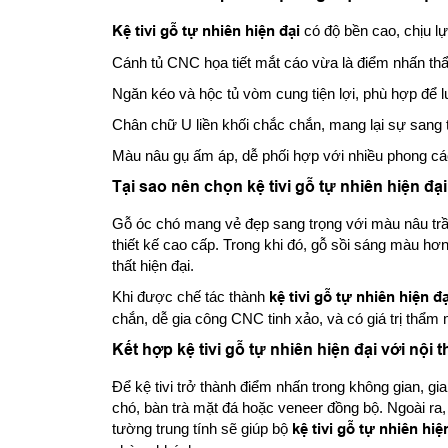
Kệ tivi gỗ tự nhiên hiện đại
có độ bền cao, chịu lự
Cánh tủ CNC họa tiết mắt cáo vừa là điểm nhấn thẩ
Ngăn kéo và hộc tủ vòm cung tiện lợi, phù hợp để lưu
Chân chữ U liền khối chắc chắn, mang lại sự sang t
Màu nâu gụ ấm áp, dễ phối hợp với nhiều phong cá
Tại sao nên chọn kệ tivi gỗ tự nhiên hiện đ
Gỗ óc chó mang vẻ đẹp sang trọng với màu nâu trầ
thiết kế cao cấp. Trong khi đó, gỗ sồi sáng màu hơ
thất hiện đại.
Khi được chế tác thành
kệ tivi gỗ tự nhiên hiện đạ
chắn, dễ gia công CNC tinh xảo, và có giá trị thẩm 
Kết hợp kệ tivi gỗ tự nhiên hiện đại với nội
Để kệ tivi trở thành điểm nhấn trong không gian, gia
chó, bàn trà mặt đá hoặc veneer đồng bộ. Ngoài ra
tường trung tính sẽ giúp bộ
kệ tivi gỗ tự nhiên hiệ