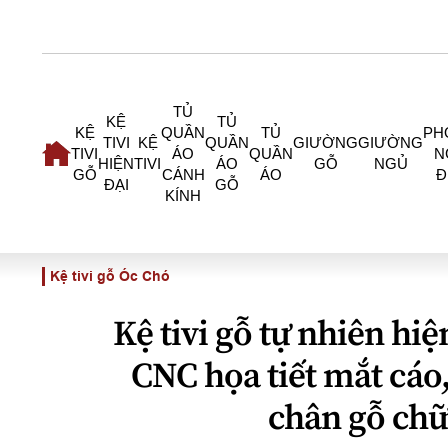
TỦ
KỆ
TỦ
KỆ
QUẦN
TỦ
PH
TIVI
KỆ
QUẦN
GIƯỜNG
GIƯỜNG
TIVI
ÁO
QUẦN
N
HIỆN
TIVI
ÁO
GỖ
NGỦ
GỖ
CÁNH
ÁO
Đ
ĐẠI
GỖ
KÍNH
Kệ tivi gỗ Óc Chó
Kệ tivi gỗ tự nhiên hiệ
CNC họa tiết mắt cáo
chân gỗ chữ