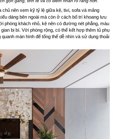
ch gọn gàng, tinh tế và có điểm nhấn rõ ràng hơn.
ia chủ nên xem kỹ tỷ lệ giữa kệ, tivi, sofa và mảng
iểu dáng bên ngoài mà còn ở cách bố trí khoang lưu
ý. Với phòng khách nhỏ, kệ nên có đường nét phẳng, màu
ian bị bí. Với phòng rộng, có thể kết hợp thêm tủ phụ
g quanh màn hình để tổng thể dễ nhìn và sử dụng thoải