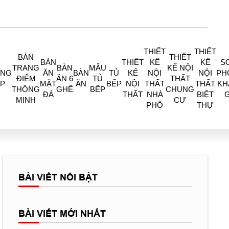
THIẾT
THIẾT
BÀN
THIẾT
BÀN
THIẾT
KẾ
KẾ
S
TRANG
BÀN
MẪU
KẾ NỘI
ÒNG
ĂN
BÀN
TỦ
KẾ
NỘI
NỘI
PH
ĐIỂM
ĂN 6
TỦ
THẤT
P
MẶT
ĂN
BẾP
NỘI
THẤT
THẤT
KH
THÔNG
GHẾ
BẾP
CHUNG
ĐÁ
THẤT
NHÀ
BIỆT
MINH
CƯ
PHỐ
THỰ
BÀI VIẾT NỔI BẬT
BÀI VIẾT MỚI NHẤT