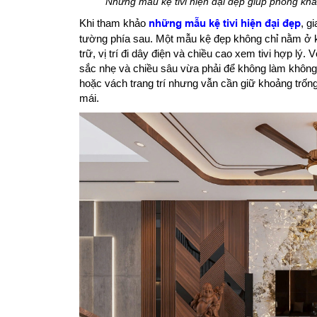
Những mẫu kệ tivi hiện đại đẹp giúp phòng khá
Khi tham khảo
những mẫu kệ tivi hiện đại đẹp
, g
tường phía sau. Một mẫu kệ đẹp không chỉ nằm ở k
trữ, vị trí đi dây điện và chiều cao xem tivi hợp l
sắc nhẹ và chiều sâu vừa phải để không làm không g
hoặc vách trang trí nhưng vẫn cần giữ khoảng trốn
mái.