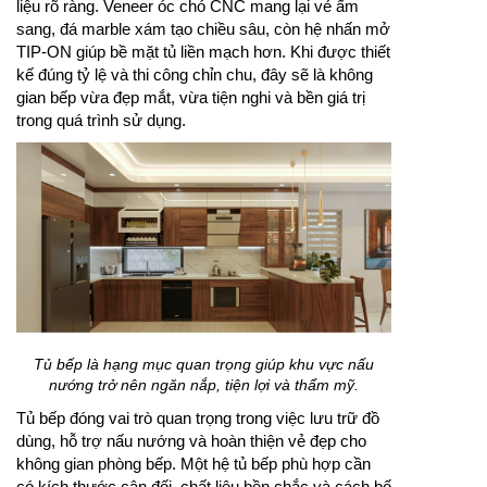
liệu rõ ràng. Veneer óc chó CNC mang lại vẻ ấm
sang, đá marble xám tạo chiều sâu, còn hệ nhấn mở
TIP-ON giúp bề mặt tủ liền mạch hơn. Khi được thiết
kế đúng tỷ lệ và thi công chỉn chu, đây sẽ là không
gian bếp vừa đẹp mắt, vừa tiện nghi và bền giá trị
trong quá trình sử dụng.
Tủ bếp là hạng mục quan trọng giúp khu vực nấu
nướng trở nên ngăn nắp, tiện lợi và thẩm mỹ.
Tủ bếp đóng vai trò quan trọng trong việc lưu trữ đồ
dùng, hỗ trợ nấu nướng và hoàn thiện vẻ đẹp cho
không gian phòng bếp. Một hệ tủ bếp phù hợp cần
có kích thước cân đối, chất liệu bền chắc và cách bố