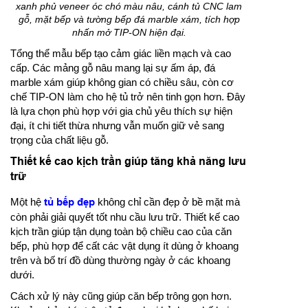
xanh phủ veneer óc chó màu nâu, cánh tủ CNC lam
gỗ, mặt bếp và tường bếp đá marble xám, tích hợp
nhấn mở TIP-ON hiện đại.
Tổng thể mẫu bếp tạo cảm giác liền mạch và cao
cấp. Các mảng gỗ nâu mang lại sự ấm áp, đá
marble xám giúp không gian có chiều sâu, còn cơ
chế TIP-ON làm cho hệ tủ trở nên tinh gọn hơn. Đây
là lựa chọn phù hợp với gia chủ yêu thích sự hiện
đại, ít chi tiết thừa nhưng vẫn muốn giữ vẻ sang
trọng của chất liệu gỗ.
Thiết kế cao kịch trần giúp tăng khả năng lưu
trữ
Một hệ
tủ bếp đẹp
không chỉ cần đẹp ở bề mặt mà
còn phải giải quyết tốt nhu cầu lưu trữ. Thiết kế cao
kịch trần giúp tận dụng toàn bộ chiều cao của căn
bếp, phù hợp để cất các vật dụng ít dùng ở khoang
trên và bố trí đồ dùng thường ngày ở các khoang
dưới.
Cách xử lý này cũng giúp căn bếp trông gọn hơn.