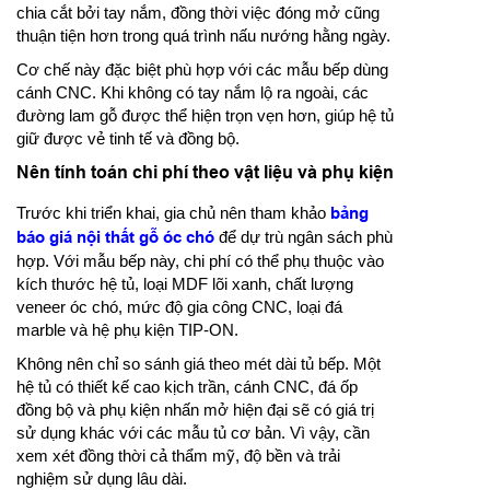
chia cắt bởi tay nắm, đồng thời việc đóng mở cũng
thuận tiện hơn trong quá trình nấu nướng hằng ngày.
Cơ chế này đặc biệt phù hợp với các mẫu bếp dùng
cánh CNC. Khi không có tay nắm lộ ra ngoài, các
đường lam gỗ được thể hiện trọn vẹn hơn, giúp hệ tủ
giữ được vẻ tinh tế và đồng bộ.
Nên tính toán chi phí theo vật liệu và phụ kiện
Trước khi triển khai, gia chủ nên tham khảo
bảng
báo giá nội thất gỗ óc chó
để dự trù ngân sách phù
hợp. Với mẫu bếp này, chi phí có thể phụ thuộc vào
kích thước hệ tủ, loại MDF lõi xanh, chất lượng
veneer óc chó, mức độ gia công CNC, loại đá
marble và hệ phụ kiện TIP-ON.
Không nên chỉ so sánh giá theo mét dài tủ bếp. Một
hệ tủ có thiết kế cao kịch trần, cánh CNC, đá ốp
đồng bộ và phụ kiện nhấn mở hiện đại sẽ có giá trị
sử dụng khác với các mẫu tủ cơ bản. Vì vậy, cần
xem xét đồng thời cả thẩm mỹ, độ bền và trải
nghiệm sử dụng lâu dài.