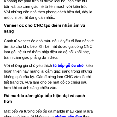
Khoảng hở phía trên tủ được loại bỏ, hạn chế bụi
bẩn và tạo cảm giác hệ tủ liền mạch với kiến trúc.
Với những căn nhà theo phong cách hiện đại, đây là
một chi tiết rất đáng cân nhắc.
Veneer óc chó CNC tạo điểm nhấn ấm và
sang
Cánh tủ veneer óc chó màu nâu là yếu tố làm nên vẻ
ấm áp cho khu bếp. Khi bề mặt được gia công CNC
lam gỗ, hệ tủ có thêm nhịp điệu và độ nổi khối nhẹ,
tránh cảm giác phẳng đơn điệu.
Với những gia chủ yêu thích
tủ bếp gỗ óc chó
, kiểu
hoàn thiện này mang lại cảm giác sang trọng nhưng
không quá cầu kỳ. Các đường lam CNC vừa là chi
tiết trang trí, vừa làm cho bề mặt gỗ có chiều sâu
hơn khi có ánh sáng chiếu vào.
Đá marble xám giúp bếp hiện đại và sạch
hơn
Mặt bếp và tường bếp ốp đá marble màu xám là lựa
chọn phù hợp với không gian
phòng bếp đẹp
theo