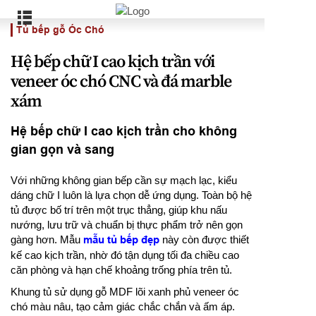
Tủ bếp gỗ Óc Chó
Hệ bếp chữ I cao kịch trần với
veneer óc chó CNC và đá marble
xám
Hệ bếp chữ I cao kịch trần cho không
gian gọn và sang
Với những không gian bếp cần sự mạch lạc, kiểu
dáng chữ I luôn là lựa chọn dễ ứng dụng. Toàn bộ hệ
tủ được bố trí trên một trục thẳng, giúp khu nấu
nướng, lưu trữ và chuẩn bị thực phẩm trở nên gọn
gàng hơn. Mẫu
mẫu tủ bếp đẹp
này còn được thiết
kế cao kịch trần, nhờ đó tận dụng tối đa chiều cao
căn phòng và hạn chế khoảng trống phía trên tủ.
Khung tủ sử dụng gỗ MDF lõi xanh phủ veneer óc
chó màu nâu, tạo cảm giác chắc chắn và ấm áp.