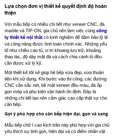
Lựa chọn đơn vị thiết kế quyết định độ hoàn
thiện
Với mẫu bếp có nhiều chi tiết như veneer CNC, đá
marble và TIP-ON, gia chủ nên làm việc cùng
công
ty thiết kế nội thất
có kinh nghiệm để đảm bảo tỷ lệ
và công năng được tính toán chính xác. Những yếu
tố như chiều cao tủ, vị trí khoang lưu trữ, khoảng
thao tác, độ dày mặt đá và cách chia cánh tủ đều
cần được xử lý kỹ.
Một thiết kế tốt sẽ giúp hệ bếp vừa đẹp, vừa thuận
tiện khi sử dụng. Khi bước vào thi công, các đường
CNC cần sắc nét, bề mặt veneer đều màu, đá ốp
gọn mép và phụ kiện vận hành ổn định. Đây là
những chi tiết tạo nên cảm giác cao cấp thật sự cho
căn bếp.
Gợi ý phù hợp cho căn bếp hiện đại, gọn và sang
Mẫu bếp chữ I cao kịch trần này phù hợp với gia chủ
yêu thích sự tinh gọn, hiện đại và có điểm nhấn vật