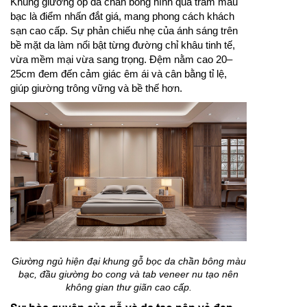
Khung giường ốp da chần bông hình quả trám màu
bạc là điểm nhấn đắt giá, mang phong cách khách
sạn cao cấp. Sự phản chiếu nhẹ của ánh sáng trên
bề mặt da làm nổi bật từng đường chỉ khâu tinh tế,
vừa mềm mại vừa sang trọng. Đệm nằm cao 20–
25cm đem đến cảm giác êm ái và cân bằng tỉ lệ,
giúp giường trông vững và bề thế hơn.
Giường ngủ hiện đại khung gỗ bọc da chần bông màu
bạc, đầu giường bo cong và tab veneer nu tạo nên
không gian thư giãn cao cấp.