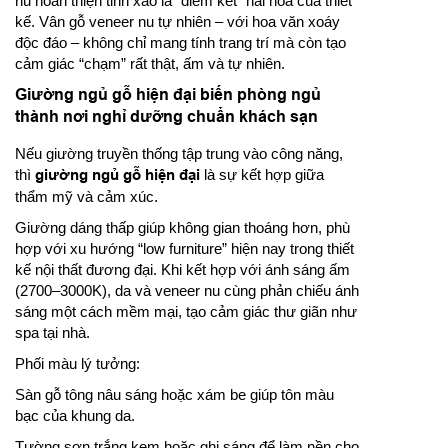
nu hoàn thiện tinh xảo là “điểm kết” hài hòa của thiết
kế. Vân gỗ veneer nu tự nhiên – với hoa văn xoáy
độc đáo – không chỉ mang tính trang trí mà còn tạo
cảm giác “chạm” rất thật, ấm và tự nhiên.
Giường ngủ gỗ hiện đại biến phòng ngủ
thành nơi nghỉ dưỡng chuẩn khách sạn
Nếu giường truyền thống tập trung vào công năng,
thì
giường ngủ gỗ hiện đại
là sự kết hợp giữa
thẩm mỹ và cảm xúc.
Giường dáng thấp giúp không gian thoáng hơn, phù
hợp với xu hướng “low furniture” hiện nay trong thiết
kế nội thất đương đại. Khi kết hợp với ánh sáng ấm
(2700–3000K), da và veneer nu cùng phản chiếu ánh
sáng một cách mềm mại, tạo cảm giác thư giãn như
spa tại nhà.
Phối màu lý tưởng:
Sàn gỗ tông nâu sáng hoặc xám be giúp tôn màu
bạc của khung da.
Tường sơn trắng kem hoặc ghi sáng để làm nền cho