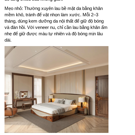
Mẹo nhỏ: Thường xuyên lau bề mặt da bằng khăn
mềm khô, tránh để vật nhọn làm xước. Mỗi 2–3
tháng, dùng kem dưỡng da nội thất để giữ độ bóng
và đàn hồi. Với veneer nu, chỉ cần lau bằng khăn ẩm
nhẹ để giữ được màu tự nhiên và độ bóng mịn lâu
dài.