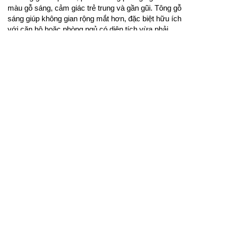
màu gỗ sáng, cảm giác trẻ trung và gần gũi. Tông gỗ
sáng giúp không gian rộng mắt hơn, đặc biệt hữu ích
với căn hộ hoặc phòng ngủ có diện tích vừa phải.
Khi chọn giường gỗ sồi, gia chủ nên chú ý độ chắc
của khung, bề mặt hoàn thiện, chiều cao giường và
sự phù hợp với đệm. Nếu phòng đã có nhiều đồ gỗ,
màu giường cần liên kết với tủ áo, tab và sàn để
tổng thể không bị lệch. Khi phối cùng chăn ga trung
tính, rèm mềm và ánh sáng dịu, giường gỗ sồi sẽ tạo
cảm giác thư thái, dễ chịu và ấm cúng.