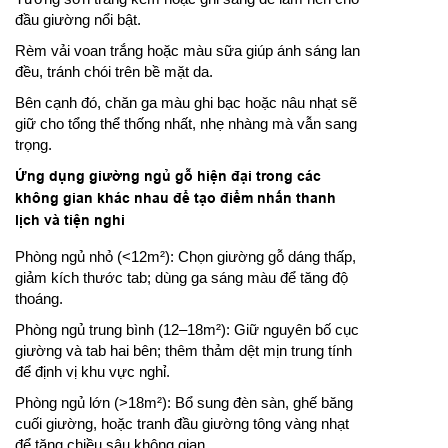
đầu giường nổi bật.
Rèm vải voan trắng hoặc màu sữa giúp ánh sáng lan
đều, tránh chói trên bề mặt da.
Bên cạnh đó, chăn ga màu ghi bạc hoặc nâu nhạt sẽ
giữ cho tổng thể thống nhất, nhẹ nhàng mà vẫn sang
trọng.
Ứng dụng giường ngủ gỗ hiện đại trong các
không gian khác nhau để tạo điểm nhấn thanh
lịch và tiện nghi
Phòng ngủ nhỏ (<12m²): Chọn giường gỗ dáng thấp,
giảm kích thước tab; dùng ga sáng màu để tăng độ
thoáng.
Phòng ngủ trung bình (12–18m²): Giữ nguyên bố cục
giường và tab hai bên; thêm thảm dệt mịn trung tính
để định vị khu vực nghỉ.
Phòng ngủ lớn (>18m²): Bổ sung đèn sàn, ghế băng
cuối giường, hoặc tranh đầu giường tông vàng nhạt
để tăng chiều sâu không gian.