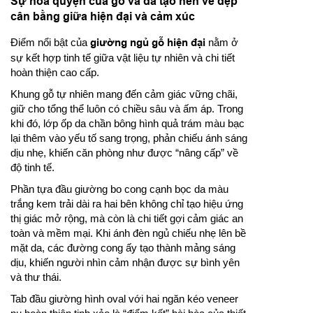
Sự hòa quyện của gỗ và da tạo nên vẻ đẹp
cân bằng giữa hiện đại và cảm xúc
Điểm nổi bật của
giường ngủ gỗ hiện đại
nằm ở
sự kết hợp tinh tế giữa vật liệu tự nhiên và chi tiết
hoàn thiện cao cấp.
Khung gỗ tự nhiên mang đến cảm giác vững chãi,
giữ cho tổng thể luôn có chiều sâu và ấm áp. Trong
khi đó, lớp ốp da chần bông hình quả trám màu bạc
lại thêm vào yếu tố sang trọng, phản chiếu ánh sáng
dịu nhẹ, khiến căn phòng như được “nâng cấp” về
độ tinh tế.
Phần tựa đầu giường bo cong cạnh bọc da màu
trắng kem trải dài ra hai bên không chỉ tạo hiệu ứng
thị giác mở rộng, mà còn là chi tiết gợi cảm giác an
toàn và mềm mại. Khi ánh đèn ngủ chiếu nhẹ lên bề
mặt da, các đường cong ấy tạo thành mảng sáng
dịu, khiến người nhìn cảm nhận được sự bình yên
và thư thái.
Tab đầu giường hình oval với hai ngăn kéo veneer