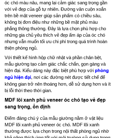
óc chó màu nâu, mang lại cảm giác sang trọng gần
với vẻ đẹp của gỗ tự nhiên. Đường vân cuộn xoắn
trên bề mặt veneer giúp sản phẩm có chiều sâu,
không bị đơn điệu như những bề mặt phủ màu
phẳng thông thường. Đây là lựa chọn phù hợp cho
những gia chủ yêu thích vẻ đẹp ấm áp của óc chó
nhưng vẫn muốn tối ưu chi phí trong quá trình hoàn
thiện phòng ngủ.
Với thiết kế hình hộp chữ nhật và phần chân bệt,
mẫu giường tạo cảm giác chắc chắn, gọn gàng và
hiện đại. Kiểu dáng này đặc biệt phù hợp với
phòng
ngủ hiện đại
, nơi các đường nét được tiết chế để
không gian trở nên thoáng hơn, dễ sử dụng hơn và ít
bị lỗi thời theo thời gian.
MDF lõi xanh phủ veneer óc chó tạo vẻ đẹp
sang trọng, ổn định
Điểm đáng chú ý của mẫu giường nằm ở vật liệu
MDF lõi xanh phủ veneer óc chó. MDF lõi xanh
thường được lựa chọn trong nội thất phòng ngủ nhờ
khả năng thích ứng tốt với môi trường sử dụng trong