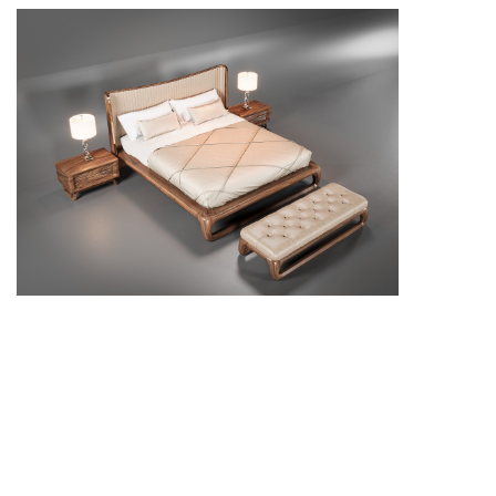
Giường ngủ gỗ cao cấp giúp phòng ngủ thêm ấm
cúng, chắc chắn và có giá trị thẩm mỹ cao.
Giường ngủ gỗ cao cấp cần đảm bảo sự chắc chắn,
độ hoàn thiện tinh tế và kiểu dáng hài hòa với tổng
thể phòng ngủ. Chất liệu gỗ bền đẹp giúp sản phẩm
có giá trị sử dụng lâu dài, đồng thời tạo cảm giác ấm
áp khi nghỉ ngơi. Khi phối hợp cùng tủ quần áo, bàn