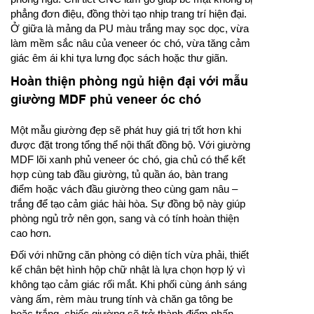
phẳng đơn điệu, đồng thời tạo nhịp trang trí hiện đại.
Ở giữa là mảng da PU màu trắng may sọc dọc, vừa
làm mềm sắc nâu của veneer óc chó, vừa tăng cảm
giác êm ái khi tựa lưng đọc sách hoặc thư giãn.
Hoàn thiện phòng ngủ hiện đại với mẫu
giường MDF phủ veneer óc chó
Một mẫu giường đẹp sẽ phát huy giá trị tốt hơn khi
được đặt trong tổng thể nội thất đồng bộ. Với giường
MDF lõi xanh phủ veneer óc chó, gia chủ có thể kết
hợp cùng tab đầu giường, tủ quần áo, bàn trang
điểm hoặc vách đầu giường theo cùng gam nâu –
trắng để tạo cảm giác hài hòa. Sự đồng bộ này giúp
phòng ngủ trở nên gọn, sang và có tính hoàn thiện
cao hơn.
Đối với những căn phòng có diện tích vừa phải, thiết
kế chân bệt hình hộp chữ nhật là lựa chọn hợp lý vì
không tạo cảm giác rối mắt. Khi phối cùng ánh sáng
vàng ấm, rèm màu trung tính và chăn ga tông be
hoặc trắng, chiếc giường sẽ trở thành điểm nhấn