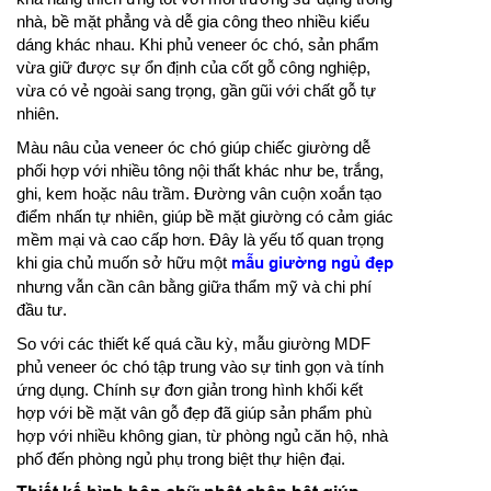
nhà, bề mặt phẳng và dễ gia công theo nhiều kiểu
dáng khác nhau. Khi phủ veneer óc chó, sản phẩm
vừa giữ được sự ổn định của cốt gỗ công nghiệp,
vừa có vẻ ngoài sang trọng, gần gũi với chất gỗ tự
nhiên.
Màu nâu của veneer óc chó giúp chiếc giường dễ
phối hợp với nhiều tông nội thất khác như be, trắng,
ghi, kem hoặc nâu trầm. Đường vân cuộn xoắn tạo
điểm nhấn tự nhiên, giúp bề mặt giường có cảm giác
mềm mại và cao cấp hơn. Đây là yếu tố quan trọng
khi gia chủ muốn sở hữu một
mẫu giường ngủ đẹp
nhưng vẫn cần cân bằng giữa thẩm mỹ và chi phí
đầu tư.
So với các thiết kế quá cầu kỳ, mẫu giường MDF
phủ veneer óc chó tập trung vào sự tinh gọn và tính
ứng dụng. Chính sự đơn giản trong hình khối kết
hợp với bề mặt vân gỗ đẹp đã giúp sản phẩm phù
hợp với nhiều không gian, từ phòng ngủ căn hộ, nhà
phố đến phòng ngủ phụ trong biệt thự hiện đại.