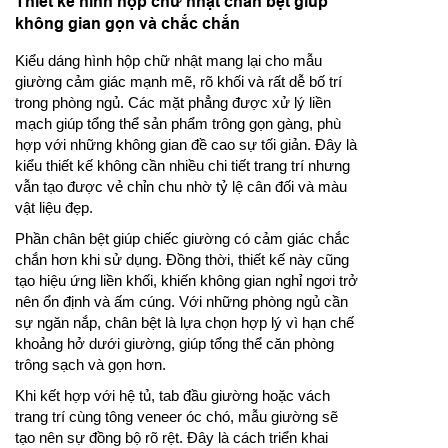
Thiết kế hình hộp chữ nhật chân bệt giúp
không gian gọn và chắc chắn
Kiểu dáng hình hộp chữ nhật mang lại cho mẫu
giường cảm giác mạnh mẽ, rõ khối và rất dễ bố trí
trong phòng ngủ. Các mặt phẳng được xử lý liền
mạch giúp tổng thể sản phẩm trông gọn gàng, phù
hợp với những không gian đề cao sự tối giản. Đây là
kiểu thiết kế không cần nhiều chi tiết trang trí nhưng
vẫn tạo được vẻ chỉn chu nhờ tỷ lệ cân đối và màu
vật liệu đẹp.
Phần chân bệt giúp chiếc giường có cảm giác chắc
chắn hơn khi sử dụng. Đồng thời, thiết kế này cũng
tạo hiệu ứng liền khối, khiến không gian nghỉ ngơi trở
nên ổn định và ấm cúng. Với những phòng ngủ cần
sự ngăn nắp, chân bệt là lựa chọn hợp lý vì hạn chế
khoảng hở dưới giường, giúp tổng thể căn phòng
trông sạch và gọn hơn.
Khi kết hợp với hệ tủ, tab đầu giường hoặc vách
trang trí cùng tông veneer óc chó, mẫu giường sẽ
tạo nên sự đồng bộ rõ rệt. Đây là cách triển khai