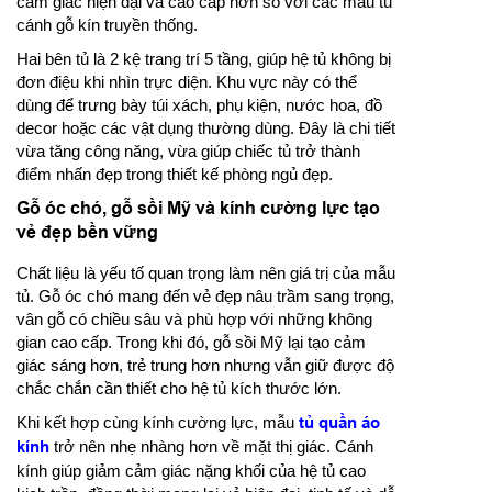
cảm giác hiện đại và cao cấp hơn so với các mẫu tủ
cánh gỗ kín truyền thống.
Hai bên tủ là 2 kệ trang trí 5 tầng, giúp hệ tủ không bị
đơn điệu khi nhìn trực diện. Khu vực này có thể
dùng để trưng bày túi xách, phụ kiện, nước hoa, đồ
decor hoặc các vật dụng thường dùng. Đây là chi tiết
vừa tăng công năng, vừa giúp chiếc tủ trở thành
điểm nhấn đẹp trong thiết kế phòng ngủ đẹp.
Gỗ óc chó, gỗ sồi Mỹ và kính cường lực tạo
vẻ đẹp bền vững
Chất liệu là yếu tố quan trọng làm nên giá trị của mẫu
tủ. Gỗ óc chó mang đến vẻ đẹp nâu trầm sang trọng,
vân gỗ có chiều sâu và phù hợp với những không
gian cao cấp. Trong khi đó, gỗ sồi Mỹ lại tạo cảm
giác sáng hơn, trẻ trung hơn nhưng vẫn giữ được độ
chắc chắn cần thiết cho hệ tủ kích thước lớn.
Khi kết hợp cùng kính cường lực, mẫu
tủ quần áo
kính
trở nên nhẹ nhàng hơn về mặt thị giác. Cánh
kính giúp giảm cảm giác nặng khối của hệ tủ cao