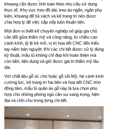
khoang cần được tính toán theo nhu cầu sử dụng
thực tế. Khu vực treo đồ dài, treo áo ngắn, ngăn phụ
kiện, khoang để túi xách và kệ trang trí nên được
chia hợp lý để việc sắp xếp luôn thuận tiện.
Một đơn vị thiết kế chuyên nghiệp sẽ giúp gia chủ
cân đối giữa thẩm mỹ và công năng, từ chiều cao
cánh kính, tỷ lệ kệ mở, vị trí họa tiết CNC đến kiểu
tay nắm bán nguyệt. Khi các chi tiết được xử lý đúng
kỹ thuật, mẫu tủ không chỉ đẹp khi hoàn thiện mà
còn bền, tiện dụng và giữ được giá trị thẩm mỹ lâu
dài.
Với chất liệu gỗ óc chó hoặc gỗ sồi Mỹ, hệ cánh kính
cường lực, kệ trang trí hai bên và họa tiết CNC tròn
đồng tâm, mẫu tủ quần áo gỗ này là lựa chọn phù
hợp cho những phòng ngủ cần sự sang trọng, hiện
đại và chỉn chu trong từng chi tiết.