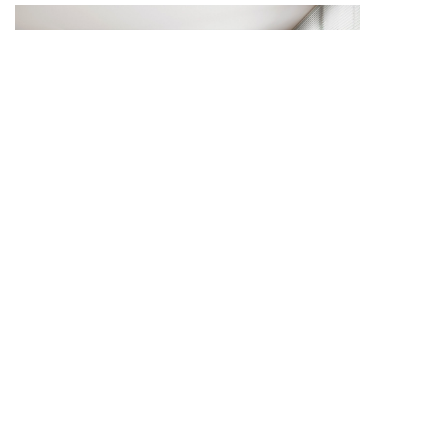
Mẫu tủ quần áo gỗ tự nhiên 6 cánh giúp tăng không
gian lưu trữ, phù hợp với phòng ngủ rộng và sang
trọng.
Mẫu tủ quần áo gỗ tự nhiên 6 cánh phù hợp với gia
đình có nhu cầu lưu trữ lớn, cần phân chia quần áo
và phụ kiện một cách khoa học. Thiết kế nhiều cánh
giúp tủ có sức chứa tốt, dễ sắp xếp đồ dùng cá