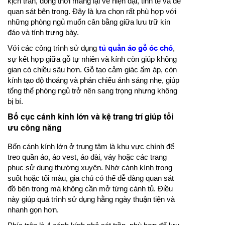
kịch trần, đồng thời mang lại vẻ hiện đại, tinh tế và dễ
quan sát bên trong. Đây là lựa chọn rất phù hợp với
những phòng ngủ muốn cân bằng giữa lưu trữ kín
đáo và tính trưng bày.
Với các công trình sử dụng
tủ quần áo gỗ óc chó
,
sự kết hợp giữa gỗ tự nhiên và kính còn giúp không
gian có chiều sâu hơn. Gỗ tạo cảm giác ấm áp, còn
kính tạo độ thoáng và phản chiếu ánh sáng nhẹ, giúp
tổng thể phòng ngủ trở nên sang trọng nhưng không
bị bí.
Bố cục cánh kính lớn và kệ trang trí giúp tối
ưu công năng
Bốn cánh kính lớn ở trung tâm là khu vực chính để
treo quần áo, áo vest, áo dài, váy hoặc các trang
phục sử dụng thường xuyên. Nhờ cánh kính trong
suốt hoặc tối màu, gia chủ có thể dễ dàng quan sát
đồ bên trong mà không cần mở từng cánh tủ. Điều
này giúp quá trình sử dụng hằng ngày thuận tiện và
nhanh gọn hơn.