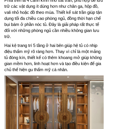
Phía trên là 4 cánh kính nhỏ sát trần, phù hợp để lưu
trữ các vật dụng ít dùng hơn như chăn ga, hộp đồ,
vali nhỏ hoặc đồ theo mùa. Thiết kế sát trần giúp tận
dụng tối đa chiều cao phòng ngủ, đồng thời hạn chế
bụi bám ở phần nóc tủ. Đây là giải pháp rất thực tế
đối với những phòng ngủ cần nhiều không gian lưu
trữ.
Hai kệ trang trí 5 tầng ở hai bên giúp hệ tủ có nhịp
điệu thẩm mỹ rõ ràng hơn. Thay vì chỉ là một mảng
tủ đóng kín, thiết kế có thêm khoang mở giúp không
gian mềm hơn, linh hoạt hơn và tạo điều kiện để gia
chủ thể hiện gu thẩm mỹ cá nhân.