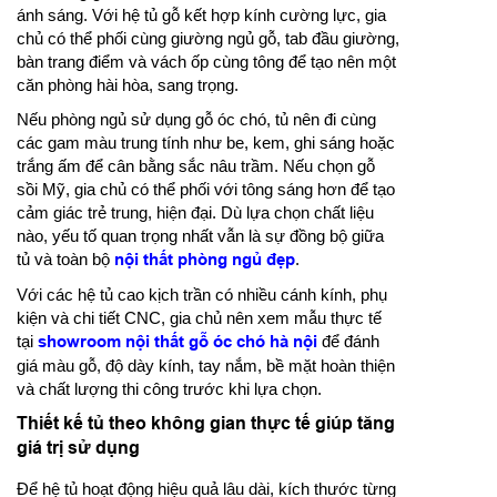
ánh sáng. Với hệ tủ gỗ kết hợp kính cường lực, gia
chủ có thể phối cùng giường ngủ gỗ, tab đầu giường,
bàn trang điểm và vách ốp cùng tông để tạo nên một
căn phòng hài hòa, sang trọng.
Nếu phòng ngủ sử dụng gỗ óc chó, tủ nên đi cùng
các gam màu trung tính như be, kem, ghi sáng hoặc
trắng ấm để cân bằng sắc nâu trầm. Nếu chọn gỗ
sồi Mỹ, gia chủ có thể phối với tông sáng hơn để tạo
cảm giác trẻ trung, hiện đại. Dù lựa chọn chất liệu
nào, yếu tố quan trọng nhất vẫn là sự đồng bộ giữa
tủ và toàn bộ
nội thất phòng ngủ đẹp
.
Với các hệ tủ cao kịch trần có nhiều cánh kính, phụ
kiện và chi tiết CNC, gia chủ nên xem mẫu thực tế
tại
showroom nội thất gỗ óc chó hà nội
để đánh
giá màu gỗ, độ dày kính, tay nắm, bề mặt hoàn thiện
và chất lượng thi công trước khi lựa chọn.
Thiết kế tủ theo không gian thực tế giúp tăng
giá trị sử dụng
Để hệ tủ hoạt động hiệu quả lâu dài, kích thước từng