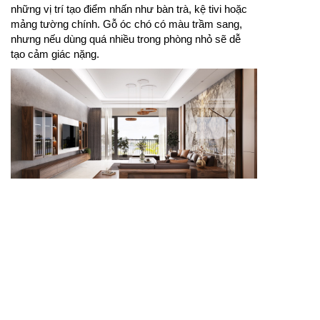
những vị trí tạo điểm nhấn như bàn trà, kệ tivi hoặc
mảng tường chính. Gỗ óc chó có màu trầm sang,
nhưng nếu dùng quá nhiều trong phòng nhỏ sẽ dễ
tạo cảm giác nặng.
Thiết kế phòng khách chung cư đẹp cần vừa tối ưu
diện tích vừa giữ được cảm giác ấm cúng.
Căn hộ thường có phòng khách liên thông bếp nên
màu sắc giữa các khu vực cần được tính cùng
nhau. Nếu kệ tivi, sofa và bàn ăn cùng một tinh thần
thiết kế, tổng thể sẽ rộng mắt hơn. Một vài chi tiết gỗ