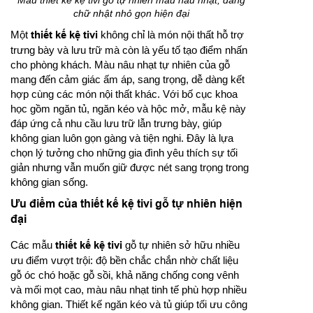
Mẫu thiết kế kệ tivi gỗ tự nhiên màu nâu nhạt, dáng
chữ nhật nhỏ gọn hiện đại
Một
thiết kế kệ tivi
không chỉ là món nội thất hỗ trợ
trưng bày và lưu trữ mà còn là yếu tố tạo điểm nhấn
cho phòng khách. Màu nâu nhạt tự nhiên của gỗ
mang đến cảm giác ấm áp, sang trọng, dễ dàng kết
hợp cùng các món nội thất khác. Với bố cục khoa
học gồm ngăn tủ, ngăn kéo và hộc mở, mẫu kệ này
đáp ứng cả nhu cầu lưu trữ lẫn trưng bày, giúp
không gian luôn gọn gàng và tiện nghi. Đây là lựa
chọn lý tưởng cho những gia đình yêu thích sự tối
giản nhưng vẫn muốn giữ được nét sang trọng trong
không gian sống.
Ưu điểm của thiết kế kệ tivi gỗ tự nhiên hiện
đại
Các mẫu
thiết kế kệ tivi
gỗ tự nhiên sở hữu nhiều
ưu điểm vượt trội: độ bền chắc chắn nhờ chất liệu
gỗ óc chó hoặc gỗ sồi, khả năng chống cong vênh
và mối mọt cao, màu nâu nhạt tinh tế phù hợp nhiều
không gian. Thiết kế ngăn kéo và tủ giúp tối ưu công