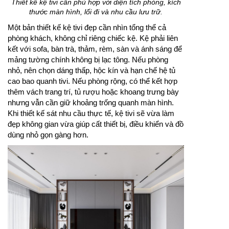
Thiết kế kệ tivi cần phù hợp với diện tích phòng, kích
thước màn hình, lối đi và nhu cầu lưu trữ.
Một bản thiết kế kệ tivi đẹp cần nhìn tổng thể cả
phòng khách, không chỉ riêng chiếc kệ. Kệ phải liên
kết với sofa, bàn trà, thảm, rèm, sàn và ánh sáng để
mảng tường chính không bị lạc tông. Nếu phòng
nhỏ, nên chọn dáng thấp, hộc kín và hạn chế hệ tủ
cao bao quanh tivi. Nếu phòng rộng, có thể kết hợp
thêm vách trang trí, tủ rượu hoặc khoang trưng bày
nhưng vẫn cần giữ khoảng trống quanh màn hình.
Khi thiết kế sát nhu cầu thực tế, kệ tivi sẽ vừa làm
đẹp không gian vừa giúp cất thiết bị, điều khiển và đồ
dùng nhỏ gọn gàng hơn.