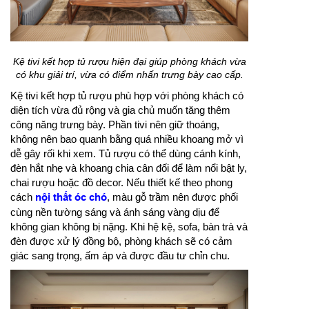
Kệ tivi kết hợp tủ rượu hiện đại giúp phòng khách vừa
có khu giải trí, vừa có điểm nhấn trưng bày cao cấp.
Kệ tivi kết hợp tủ rượu phù hợp với phòng khách có
diện tích vừa đủ rộng và gia chủ muốn tăng thêm
công năng trưng bày. Phần tivi nên giữ thoáng,
không nên bao quanh bằng quá nhiều khoang mở vì
dễ gây rối khi xem. Tủ rượu có thể dùng cánh kính,
đèn hắt nhẹ và khoang chia cân đối để làm nổi bật ly,
chai rượu hoặc đồ decor. Nếu thiết kế theo phong
cách
nội thất óc chó
, màu gỗ trầm nên được phối
cùng nền tường sáng và ánh sáng vàng dịu để
không gian không bị nặng. Khi hệ kệ, sofa, bàn trà và
đèn được xử lý đồng bộ, phòng khách sẽ có cảm
giác sang trọng, ấm áp và được đầu tư chỉn chu.