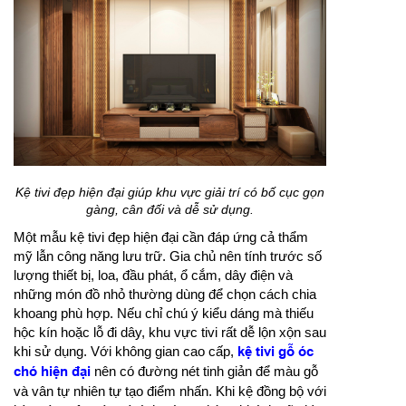
Kệ tivi đẹp hiện đại giúp khu vực giải trí có bố cục gọn
gàng, cân đối và dễ sử dụng.
Một mẫu kệ tivi đẹp hiện đại cần đáp ứng cả thẩm
mỹ lẫn công năng lưu trữ. Gia chủ nên tính trước số
lượng thiết bị, loa, đầu phát, ổ cắm, dây điện và
những món đồ nhỏ thường dùng để chọn cách chia
khoang phù hợp. Nếu chỉ chú ý kiểu dáng mà thiếu
hộc kín hoặc lỗ đi dây, khu vực tivi rất dễ lộn xộn sau
khi sử dụng. Với không gian cao cấp,
kệ tivi gỗ óc
chó hiện đại
nên có đường nét tinh giản để màu gỗ
và vân tự nhiên tự tạo điểm nhấn. Khi kệ đồng bộ với