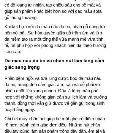
có độ loang tự nhiên, tạo chiều sâu cho bề mặt và
giúp sản phẩm khác biệt hơn so với các mẫu sofa
gỗ thông thường.
Khi kết hợp với da màu nâu da bò, phần gỗ càng trở
nên nổi bật. Sự hòa quyện giữa gỗ trầm ấm và lớp
da mềm tạo ra một tổng thể vừa mạnh mẽ vừa tinh
tế, rất phù hợp với phòng khách hiện đại theo hướng
cao cấp.
Da màu nâu da bò và chần nút làm tăng cảm
giác sang trọng
Phần đệm ngồi và tựa lưng được bọc da màu nâu
da bò, mang đến cảm giác ấm, sâu và dễ phối với
nhiều chất liệu xung quanh. Đây là tông màu phù
hợp với những không gian cần sự lịch lãm và trưởng
thành, đồng thời vẫn giữ được vẻ gần gũi trong sinh
hoạt hằng ngày.
Chi tiết may chần nút giúp bề mặt ghế có điểm nhấn
rõ hơn, tránh cảm giác đơn điệu. Những nút chần
đều tay cũng làm sản phẩm trông dày dặn, êm ái và