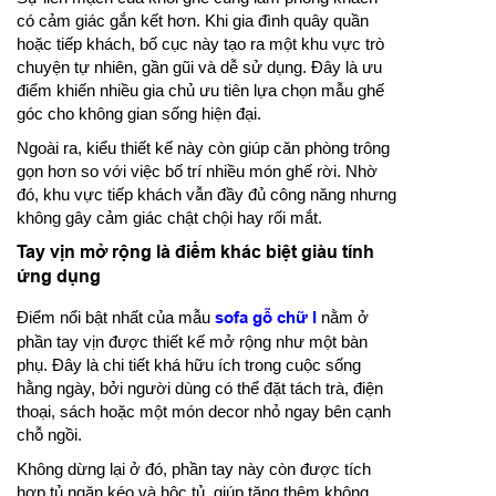
có cảm giác gắn kết hơn. Khi gia đình quây quần
hoặc tiếp khách, bố cục này tạo ra một khu vực trò
chuyện tự nhiên, gần gũi và dễ sử dụng. Đây là ưu
điểm khiến nhiều gia chủ ưu tiên lựa chọn mẫu ghế
góc cho không gian sống hiện đại.
Ngoài ra, kiểu thiết kế này còn giúp căn phòng trông
gọn hơn so với việc bố trí nhiều món ghế rời. Nhờ
đó, khu vực tiếp khách vẫn đầy đủ công năng nhưng
không gây cảm giác chật chội hay rối mắt.
Tay vịn mở rộng là điểm khác biệt giàu tính
ứng dụng
Điểm nổi bật nhất của mẫu
sofa gỗ chữ l
nằm ở
phần tay vịn được thiết kế mở rộng như một bàn
phụ. Đây là chi tiết khá hữu ích trong cuộc sống
hằng ngày, bởi người dùng có thể đặt tách trà, điện
thoại, sách hoặc một món decor nhỏ ngay bên cạnh
chỗ ngồi.
Không dừng lại ở đó, phần tay này còn được tích
hợp tủ ngăn kéo và hộc tủ, giúp tăng thêm không