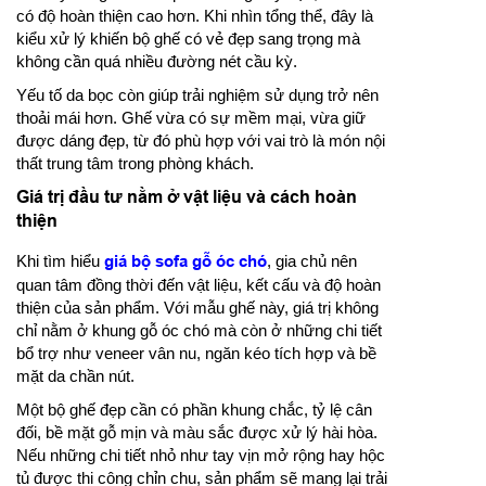
có độ hoàn thiện cao hơn. Khi nhìn tổng thể, đây là
kiểu xử lý khiến bộ ghế có vẻ đẹp sang trọng mà
không cần quá nhiều đường nét cầu kỳ.
Yếu tố da bọc còn giúp trải nghiệm sử dụng trở nên
thoải mái hơn. Ghế vừa có sự mềm mại, vừa giữ
được dáng đẹp, từ đó phù hợp với vai trò là món nội
thất trung tâm trong phòng khách.
Giá trị đầu tư nằm ở vật liệu và cách hoàn
thiện
Khi tìm hiểu
giá bộ sofa gỗ óc chó
, gia chủ nên
quan tâm đồng thời đến vật liệu, kết cấu và độ hoàn
thiện của sản phẩm. Với mẫu ghế này, giá trị không
chỉ nằm ở khung gỗ óc chó mà còn ở những chi tiết
bổ trợ như veneer vân nu, ngăn kéo tích hợp và bề
mặt da chần nút.
Một bộ ghế đẹp cần có phần khung chắc, tỷ lệ cân
đối, bề mặt gỗ mịn và màu sắc được xử lý hài hòa.
Nếu những chi tiết nhỏ như tay vịn mở rộng hay hộc
tủ được thi công chỉn chu, sản phẩm sẽ mang lại trải