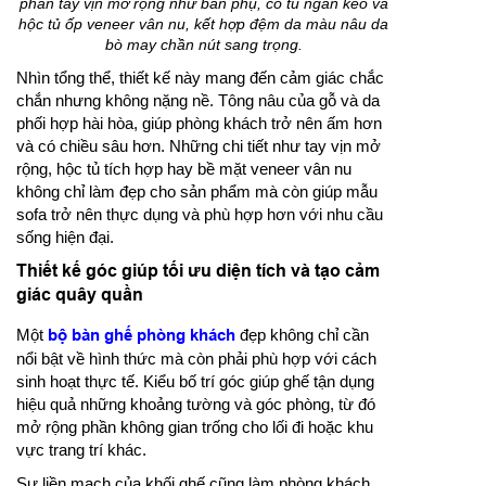
phần tay vịn mở rộng như bàn phụ, có tủ ngăn kéo và
hộc tủ ốp veneer vân nu, kết hợp đệm da màu nâu da
bò may chần nút sang trọng.
Nhìn tổng thể, thiết kế này mang đến cảm giác chắc
chắn nhưng không nặng nề. Tông nâu của gỗ và da
phối hợp hài hòa, giúp phòng khách trở nên ấm hơn
và có chiều sâu hơn. Những chi tiết như tay vịn mở
rộng, hộc tủ tích hợp hay bề mặt veneer vân nu
không chỉ làm đẹp cho sản phẩm mà còn giúp mẫu
sofa trở nên thực dụng và phù hợp hơn với nhu cầu
sống hiện đại.
Thiết kế góc giúp tối ưu diện tích và tạo cảm
giác quây quần
Một
bộ bàn ghế phòng khách
đẹp không chỉ cần
nổi bật về hình thức mà còn phải phù hợp với cách
sinh hoạt thực tế. Kiểu bố trí góc giúp ghế tận dụng
hiệu quả những khoảng tường và góc phòng, từ đó
mở rộng phần không gian trống cho lối đi hoặc khu
vực trang trí khác.
Sự liền mạch của khối ghế cũng làm phòng khách