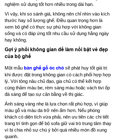
nghiệm sử dụng tốt hơn nhiều trong dài hạn.
Vì vậy, khi so sánh giá, không nên chỉ nhìn vào kích
thước hay số lượng ghế. Điều quan trọng hơn là
xem bộ ghế có thực sự phù hợp với không gian
sống và có đáp ứng tốt nhu cầu sử dụng hằng ngày
hay không.
Gợi ý phối không gian để làm nổi bật vẻ đẹp
của bộ ghế
Một mẫu
bàn ghế gỗ óc chó
sẽ phát huy tốt giá trị
khi được đặt trong không gian có cách phối hợp hợp
lý. Với tông nâu chủ đạo, gia chủ có thể kết hợp
cùng thảm màu be, rèm sáng màu hoặc vách tivi ốp
đá sáng để tạo sự cân bằng về thị giác.
Ánh sáng vàng nhẹ là lựa chọn rất phù hợp, vì giúp
màu gỗ và màu da trở nên ấm hơn. Nếu phòng
khách có diện tích vừa phải, nên ưu tiên các chi tiết
trang trí tinh gọn để bộ sofa giữ vai trò trung tâm thay
vì bị chia nhỏ sự chú ý bởi quá nhiều món đồ xung
quanh.