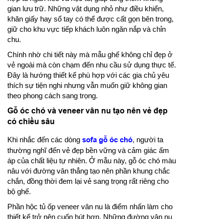
gian lưu trữ. Những vật dụng nhỏ như điều khiển,
khăn giấy hay sổ tay có thể được cất gọn bên trong,
giữ cho khu vực tiếp khách luôn ngăn nắp và chỉn
chu.
Chính nhờ chi tiết này mà mẫu ghế không chỉ đẹp ở
vẻ ngoài mà còn chạm đến nhu cầu sử dụng thực tế.
Đây là hướng thiết kế phù hợp với các gia chủ yêu
thích sự tiện nghi nhưng vẫn muốn giữ không gian
theo phong cách sang trọng.
Gỗ óc chó và veneer vân nu tạo nên vẻ đẹp
có chiều sâu
Khi nhắc đến các dòng
sofa gỗ óc chó
, người ta
thường nghĩ đến vẻ đẹp bền vững và cảm giác ấm
áp của chất liệu tự nhiên. Ở mẫu này, gỗ óc chó màu
nâu với đường vân thẳng tạo nên phần khung chắc
chắn, đồng thời đem lại vẻ sang trọng rất riêng cho
bộ ghế.
Phần hộc tủ ốp veneer vân nu là điểm nhấn làm cho
thiết kế trở nên cuốn hút hơn. Những đường vân nu