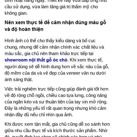
sinh hoạt hằng ngày. Thiết kế này vừa đáp ứng nhu
cầu sử dụng, vừa làm tăng giá trị thẩm mỹ cho
không gian.
Nên xem thực tế để cảm nhận đúng màu gỗ
và độ hoàn thiện
Hình ảnh có thể cho thấy kiểu dáng và bố cục
chung, nhưng để cảm nhận chính xác chất liệu và
màu sắc, gia chủ nên tham khảo trực tiếp tại
showroom nội thất gỗ óc chó
. Khi xem thực tế,
người dùng sẽ dễ hình dung hơn về sắc nâu của gỗ,
độ mềm của da và vẻ đẹp của veneer vân nu dưới
ánh sáng thật.
Việc trải nghiệm trực tiếp cũng giúp đánh giá tốt hơn
về độ rộng chỗ ngồi, chiều cao tựa lưng, công năng
của ngăn kéo và sự thuận tiện của tay vịn mở rộng.
Đây là những yếu tố rất quan trọng nhưng khó cảm
nhận đầy đủ nếu chỉ nhìn qua ảnh.
Khi được xem tận mắt, gia chủ cũng dễ so sánh hơn
giữa nhu cầu thực tế và kích thước sản phẩm. Nhờ
đó, quyết định lựa chọn sẽ chính xác hơn và phù