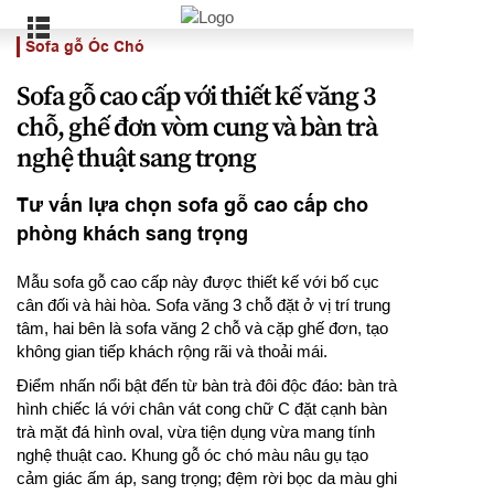
Sofa gỗ Óc Chó
Sofa gỗ cao cấp với thiết kế văng 3
chỗ, ghế đơn vòm cung và bàn trà
nghệ thuật sang trọng
Tư vấn lựa chọn sofa gỗ cao cấp cho
phòng khách sang trọng
Mẫu sofa gỗ cao cấp này được thiết kế với bố cục
cân đối và hài hòa. Sofa văng 3 chỗ đặt ở vị trí trung
tâm, hai bên là sofa văng 2 chỗ và cặp ghế đơn, tạo
không gian tiếp khách rộng rãi và thoải mái.
Điểm nhấn nổi bật đến từ bàn trà đôi độc đáo: bàn trà
hình chiếc lá với chân vát cong chữ C đặt cạnh bàn
trà mặt đá hình oval, vừa tiện dụng vừa mang tính
nghệ thuật cao. Khung gỗ óc chó màu nâu gụ tạo
cảm giác ấm áp, sang trọng; đệm rời bọc da màu ghi