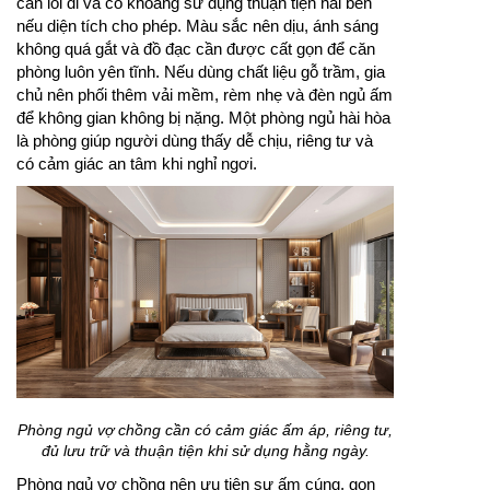
cản lối đi và có khoảng sử dụng thuận tiện hai bên
nếu diện tích cho phép. Màu sắc nên dịu, ánh sáng
không quá gắt và đồ đạc cần được cất gọn để căn
phòng luôn yên tĩnh. Nếu dùng chất liệu gỗ trầm, gia
chủ nên phối thêm vải mềm, rèm nhẹ và đèn ngủ ấm
để không gian không bị nặng. Một phòng ngủ hài hòa
là phòng giúp người dùng thấy dễ chịu, riêng tư và
có cảm giác an tâm khi nghỉ ngơi.
Phòng ngủ vợ chồng cần có cảm giác ấm áp, riêng tư,
đủ lưu trữ và thuận tiện khi sử dụng hằng ngày.
Phòng ngủ vợ chồng nên ưu tiên sự ấm cúng, gọn