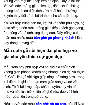
khung vào một kiểu sắp xếp cố định. Đây là lợi thế
lớn với các không gian hiện đại, đặc biệt là những
phòng khách có diện tích vừa phải hoặc thường
xuyên thay đổi cách bố trí theo nhu cầu sử dụng.
Khi kết hợp cùng bàn trà, kệ tivi và thảm phù hợp, bộ
sofa sẽ tạo nên một không gian tiếp khách gọn gàng,
ấm cúng và có tính ứng dụng cao. Đây cũng là tinh
thần mà nhiều mẫu
bàn ghế gỗ phòng khách
hiện
nay đang hướng đến.
Mẫu sofa gỗ sồi hiện đại phù hợp với
gia chủ yêu thích sự gọn đẹp
Mẫu sofa này phù hợp với những gia chủ thích
không gian phòng khách nhẹ nhàng, hiện đại và thực
tế. Chất liệu gỗ sồi Nga giúp tổng thể sáng hơn, trong
khi đệm da ghi xám tạo cảm giác sang và dễ vệ
sinh. Thiết kế lưng thấp, chân thuyền, tay vịn bàn
phụ và hộc lưu trữ khiến bộ ghế vừa đẹp về hình
thức, vừa tiện trong sử dụng.
Nếu so với các mẫu
bàn ghế gỗ óc chó
, gỗ sồi Nga