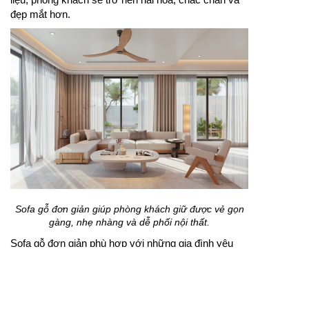
đẹp mắt hơn.
Sofa gỗ đơn giản giúp phòng khách giữ được vẻ gọn
gàng, nhẹ nhàng và dễ phối nội thất.
Sofa gỗ đơn giản phù hợp với những gia đình yêu
thích phong cách tinh gọn, không quá cầu kỳ nhưng
vẫn đảm bảo sự tiện nghi. Thiết kế thường có đường
nét thẳng, kết cấu chắc chắn và màu sắc dễ kết hợp
với nhiều không gian. Khi phối cùng bàn trà nhỏ, kệ