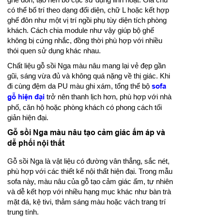
có thể bố trí theo dạng đối diện, chữ L hoặc kết hợp
ghế đôn như một vị trí ngồi phụ tùy diện tích phòng
khách. Cách chia module như vậy giúp bộ ghế
không bị cứng nhắc, đồng thời phù hợp với nhiều
thói quen sử dụng khác nhau.
Chất liệu gỗ sồi Nga màu nâu mang lại vẻ đẹp gần
gũi, sáng vừa đủ và không quá nặng về thị giác. Khi
đi cùng đệm da PU màu ghi xám, tổng thể bộ
sofa
gỗ hiện đại
trở nên thanh lịch hơn, phù hợp với nhà
phố, căn hộ hoặc phòng khách có phong cách tối
giản hiện đại.
Gỗ sồi Nga màu nâu tạo cảm giác ấm áp và
dễ phối nội thất
Gỗ sồi Nga là vật liệu có đường vân thẳng, sắc nét,
phù hợp với các thiết kế nội thất hiện đại. Trong mẫu
sofa này, màu nâu của gỗ tạo cảm giác ấm, tự nhiên
và dễ kết hợp với nhiều hạng mục khác như bàn trà
mặt đá, kệ tivi, thảm sáng màu hoặc vách trang trí
trung tính.