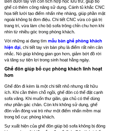
Bên dưới tay vịn còn tích hợp hộc lưu trữ, giúp bộ
ghế có thêm công năng sử dụng. Cánh tủ khắc CNC
họa tiết lưới tạo điểm nhấn nhẹ nhàng, giúp phần mặt
ngoài không bị đơn điệu. Chi tiết CNC vừa có giá trị
trang trí, vừa làm cho bộ sofa trông chỉn chu hơn khi
nhìn từ nhiều góc trong phòng khách.
Với những ai đang tìm
mẫu bàn ghế phòng khách
hiện đại
, chi tiết tay vịn bàn phụ là điểm rất nên cân
nhắc. Nó giúp không gian gọn hơn, giảm bớt đồ rời
và tăng sự tiện lợi trong sinh hoạt hằng ngày.
Ghế đôn giúp bố cục phòng khách linh hoạt
hơn
Ghế đôn đi kèm là một chi tiết nhỏ nhưng rất hữu
ích. Khi cần thêm chỗ ngồi, ghế đôn có thể đặt cạnh
sofa văng. Khi muốn thư giãn, gia chủ có thể dùng
như phần gác chân. Còn khi không sử dụng, ghế
đôn vẫn đóng vai trò như một điểm nhấn mềm mại
trong bố cục phòng khách.
Sự xuất hiện của ghế đôn giúp bộ sofa không bị đóng