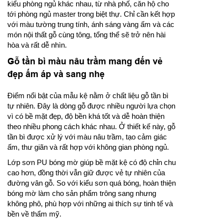
kiểu phòng ngủ khác nhau, từ nhà phố, căn hộ cho
tới phòng ngủ master trong biệt thự. Chỉ cần kết hợp
với màu tường trung tính, ánh sáng vàng ấm và các
món nội thất gỗ cùng tông, tổng thể sẽ trở nên hài
hòa và rất dễ nhìn.
Gỗ tần bì màu nâu trầm mang đến vẻ
đẹp ấm áp và sang nhẹ
Điểm nổi bật của mẫu kệ nằm ở chất liệu gỗ tần bì
tự nhiên. Đây là dòng gỗ được nhiều người lựa chọn
vì có bề mặt đẹp, độ bền khá tốt và dễ hoàn thiện
theo nhiều phong cách khác nhau. Ở thiết kế này, gỗ
tần bì được xử lý với màu nâu trầm, tạo cảm giác
ấm, thư giãn và rất hợp với không gian phòng ngủ.
Lớp sơn PU bóng mờ giúp bề mặt kệ có độ chỉn chu
cao hơn, đồng thời vẫn giữ được vẻ tự nhiên của
đường vân gỗ. So với kiểu sơn quá bóng, hoàn thiện
bóng mờ làm cho sản phẩm trông sang nhưng
không phô, phù hợp với những ai thích sự tinh tế và
bền về thẩm mỹ.