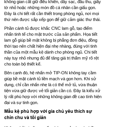
không gian cất giữ điều khiển, dây sạc, đầu thu, giấy
tờ nhỏ hoặc những món đồ cá nhân cần giấu gọn.
Đây là chi tiết rất cần thiết trong phòng ngủ, nơi mọi
thứ nên được sắp xếp gọn để giữ cảm giác thư thái.
Phần cánh tủ được khắc CNC lam gỗ, tạo điểm
nhấn tinh tế cho mặt trước của sản phẩm. Họa tiết
lam gỗ giúp bề mặt không bị phẳng đơn điệu, đồng
thời tạo nên chất hiện đại nhẹ nhàng, đúng với tinh
thần của một mẫu kệ dành cho phòng ngủ. Chi tiết
này tuy nhỏ nhưng đủ để tăng giá trị thẩm mỹ rõ rệt
cho toàn bộ thiết kế.
Bên cạnh đó, hệ nhấn mở TIP-ON không tay cầm
giúp bề mặt cánh tủ liền mạch và gọn hơn. Khi sử
dụng, chỉ cần nhấn nhẹ là có thể mở tủ, vừa thuận
tiện vừa giữ được vẻ tối giản cần có. Đây là kiểu xử
lý rất phù hợp với những không gian đề cao tính hiện
đại và sự tinh gọn.
Mẫu kệ phù hợp với gia chủ yêu thích sự
chỉn chu và tối giản