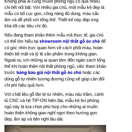
Không phải ai cũng muốn phòng ngủ có quá nhiều
chi tiết nổi bật. Với nhiều gia chủ, một mẫu kệ đẹp là
mẫu có bố cục gọn, công năng đủ dùng, màu sắc
ấm và dễ phối với tổng thể. Thiết kế này đáp ứng
khá tốt các tiêu chí đó.
Nếu đang tham khảo thêm mẫu mã thực tế, gia chủ
có thể tìm hiểu tại
showroom nội thất gỗ óc chó
để
có góc nhìn trực quan hơn về cách phối màu, hoàn
thiện bề mặt và tỷ lệ sản phẩm trong không gian.
Ngoài ra, với những ai quan tâm đến ngân sách tổng
thể khi hoàn thiện nội thất phòng ngủ, việc tham khảo
trước
bảng báo giá nội thất gỗ óc chó
hoặc các
dòng gỗ tự nhiên tương đương cũng sẽ giúp cân đối
chi phí hiệu quả hơn.
Với chất liệu gỗ tần bì tự nhiên, màu nâu trầm, cánh
tủ CNC và hệ TIP-ON hiện đại, mẫu kệ tivi phòng
ngủ này là lựa chọn phù hợp cho những ai muốn
hoàn thiện không gian nghỉ ngơi theo hướng gọn
đẹp, ấm áp và tiện nghi lâu dài.