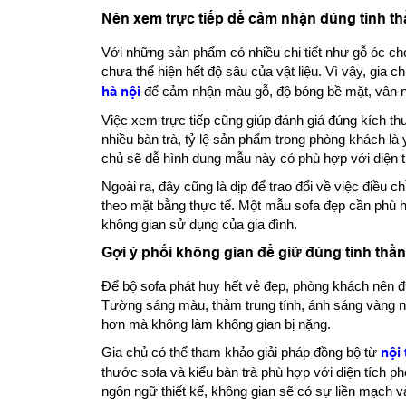
Nên xem trực tiếp để cảm nhận đúng tinh th
Với những sản phẩm có nhiều chi tiết như gỗ óc ch
chưa thể hiện hết độ sâu của vật liệu. Vì vậy, gia 
hà nội
để cảm nhận màu gỗ, độ bóng bề mặt, vân n
Việc xem trực tiếp cũng giúp đánh giá đúng kích th
nhiều bàn trà, tỷ lệ sản phẩm trong phòng khách là y
chủ sẽ dễ hình dung mẫu này có phù hợp với diện 
Ngoài ra, đây cũng là dịp để trao đổi về việc điều c
theo mặt bằng thực tế. Một mẫu sofa đẹp cần phù h
không gian sử dụng của gia đình.
Gợi ý phối không gian để giữ đúng tinh thầ
Để bộ sofa phát huy hết vẻ đẹp, phòng khách nên đ
Tường sáng màu, thảm trung tính, ánh sáng vàng nhẹ
hơn mà không làm không gian bị nặng.
Gia chủ có thể tham khảo giải pháp đồng bộ từ
nội 
thước sofa và kiểu bàn trà phù hợp với diện tích 
ngôn ngữ thiết kế, không gian sẽ có sự liền mạch và