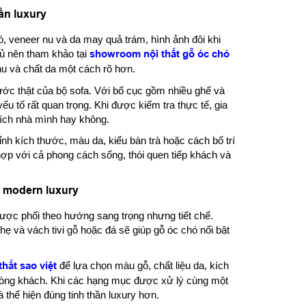
ần luxury
ó, veneer nu và da may quả trám, hình ảnh đôi khi
chủ nên tham khảo tại
showroom nội thất gỗ óc chó
u và chất da một cách rõ hơn.
ước thật của bộ sofa. Với bố cục gồm nhiều ghế và
ếu tố rất quan trọng. Khi được kiểm tra thực tế, gia
tích nhà mình hay không.
hỉnh kích thước, màu da, kiểu bàn trà hoặc cách bố trí
ợp với cả phong cách sống, thói quen tiếp khách và
n modern luxury
ược phối theo hướng sang trọng nhưng tiết chế.
 và vách tivi gỗ hoặc đá sẽ giúp gỗ óc chó nổi bật
thất sao việt
để lựa chọn màu gỗ, chất liệu da, kích
phòng khách. Khi các hạng mục được xử lý cùng một
 thể hiện đúng tinh thần luxury hơn.