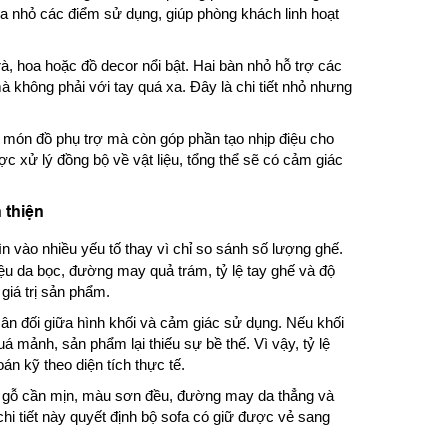
hia nhỏ các điểm sử dụng, giúp phòng khách linh hoạt
rà, hoa hoặc đồ decor nổi bật. Hai bàn nhỏ hỗ trợ các
mà không phải với tay quá xa. Đây là chi tiết nhỏ nhưng
à món đồ phụ trợ mà còn góp phần tạo nhịp điệu cho
c xử lý đồng bộ về vật liệu, tổng thể sẽ có cảm giác
n thiện
ìn vào nhiều yếu tố thay vì chỉ so sánh số lượng ghế.
ệu da bọc, đường may quả trám, tỷ lệ tay ghế và độ
giá trị sản phẩm.
ân đối giữa hình khối và cảm giác sử dụng. Nếu khối
uá mảnh, sản phẩm lại thiếu sự bề thế. Vì vậy, tỷ lệ
án kỹ theo diện tích thực tế.
ặt gỗ cần mịn, màu sơn đều, đường may da thẳng và
chi tiết này quyết định bộ sofa có giữ được vẻ sang