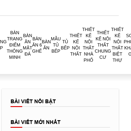
THIẾT
THIẾT
BÀN
THIẾT
BÀN
THIẾT
KẾ
KẾ
S
TRANG
BÀN
MẪU
KẾ NỘI
ÒNG
ĂN
BÀN
TỦ
KẾ
NỘI
NỘI
PH
ĐIỂM
ĂN 6
TỦ
THẤT
P
MẶT
ĂN
BẾP
NỘI
THẤT
THẤT
KH
THÔNG
GHẾ
BẾP
CHUNG
ĐÁ
THẤT
NHÀ
BIỆT
MINH
CƯ
PHỐ
THỰ
BÀI VIẾT NỔI BẬT
BÀI VIẾT MỚI NHẤT