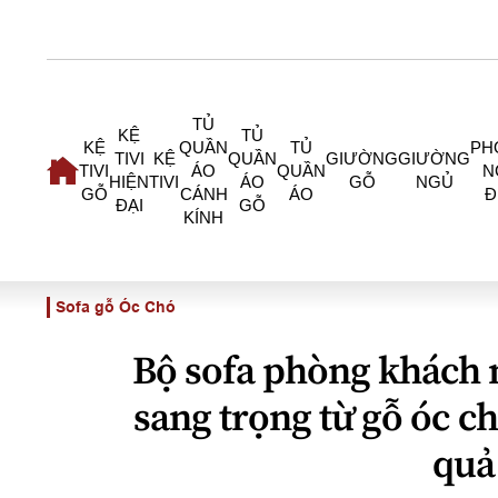
TỦ
KỆ
TỦ
KỆ
QUẦN
TỦ
PH
TIVI
KỆ
QUẦN
GIƯỜNG
GIƯỜNG
TIVI
ÁO
QUẦN
N
HIỆN
TIVI
ÁO
GỖ
NGỦ
GỖ
CÁNH
ÁO
Đ
ĐẠI
GỖ
KÍNH
Sofa gỗ Óc Chó
Bộ sofa phòng khách 
sang trọng từ gỗ óc c
quả