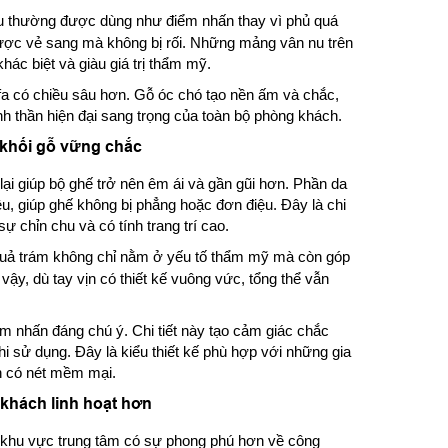
u thường được dùng như điểm nhấn thay vì phủ quá
được vẻ sang mà không bị rối. Những mảng vân nu trên
khác biệt và giàu giá trị thẩm mỹ.
sofa có chiều sâu hơn. Gỗ óc chó tạo nền ấm và chắc,
nh thần hiện đại sang trọng của toàn bộ phòng khách.
khối gỗ vững chắc
ại giúp bộ ghế trở nên êm ái và gần gũi hơn. Phần da
u, giúp ghế không bị phẳng hoặc đơn điệu. Đây là chi
ự chỉn chu và có tính trang trí cao.
ả trám không chỉ nằm ở yếu tố thẩm mỹ mà còn góp
y, dù tay vịn có thiết kế vuông vức, tổng thể vẫn
m nhấn đáng chú ý. Chi tiết này tạo cảm giác chắc
hi sử dụng. Đây là kiểu thiết kế phù hợp với những gia
 có nét mềm mại.
khách linh hoạt hơn
p khu vực trung tâm có sự phong phú hơn về công