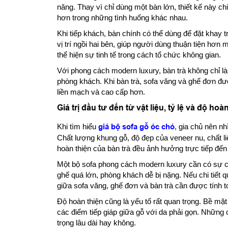
năng. Thay vì chỉ dùng một bàn lớn, thiết kế này c
hơn trong những tình huống khác nhau.
Khi tiếp khách, bàn chính có thể dùng để đặt khay t
vị trí ngồi hai bên, giúp người dùng thuận tiện hơn 
thể hiện sự tinh tế trong cách tổ chức không gian.
Với phong cách modern luxury, bàn trà không chỉ l
phòng khách. Khi bàn trà, sofa văng và ghế đơn đượ
liền mạch và cao cấp hơn.
Giá trị đầu tư đến từ vật liệu, tỷ lệ và độ hoà
Khi tìm hiểu
giá bộ sofa gỗ óc chó
, gia chủ nên nh
Chất lượng khung gỗ, độ đẹp của veneer nu, chất li
hoàn thiện của bàn trà đều ảnh hưởng trực tiếp đến 
Một bộ sofa phong cách modern luxury cần có sự c
ghế quá lớn, phòng khách dễ bị nặng. Nếu chi tiết q
giữa sofa văng, ghế đơn và bàn trà cần được tính to
Độ hoàn thiện cũng là yếu tố rất quan trọng. Bề m
các điểm tiếp giáp giữa gỗ với da phải gọn. Những 
trọng lâu dài hay không.