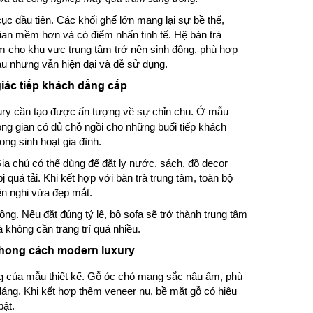
ục đầu tiên. Các khối ghế lớn mang lại sự bề thế,
ian mềm hơn và có điểm nhấn tinh tế. Hệ bàn trà
 cho khu vực trung tâm trở nên sinh động, phù hợp
sâu nhưng vẫn hiện đại và dễ sử dụng.
giác tiếp khách đẳng cấp
ury cần tạo được ấn tượng về sự chỉn chu. Ở mẫu
ông gian có đủ chỗ ngồi cho những buổi tiếp khách
ong sinh hoạt gia đình.
 Gia chủ có thể dùng để đặt ly nước, sách, đồ decor
 quá tải. Khi kết hợp với bàn trà trung tâm, toàn bộ
ện nghi vừa đẹp mắt.
ng. Nếu đặt đúng tỷ lệ, bộ sofa sẽ trở thành trung tâm
không cần trang trí quá nhiều.
phong cách modern luxury
ọng của mẫu thiết kế. Gỗ óc chó mang sắc nâu ấm, phù
áng. Khi kết hợp thêm veneer nu, bề mặt gỗ có hiệu
bật.