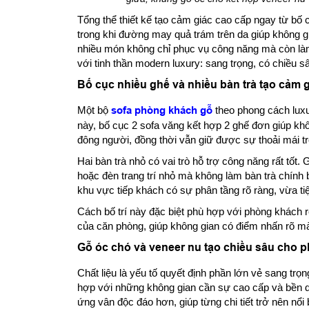
Tổng thể thiết kế tạo cảm giác cao cấp ngay từ bố c
trong khi đường may quả trám trên da giúp không g
nhiều món không chỉ phục vụ công năng mà còn làm
với tinh thần modern luxury: sang trọng, có chiều 
Bố cục nhiều ghế và nhiều bàn trà tạo cảm 
Một bộ
sofa phòng khách gỗ
theo phong cách lux
này, bố cục 2 sofa văng kết hợp 2 ghế đơn giúp kh
đông người, đồng thời vẫn giữ được sự thoải mái tr
Hai bàn trà nhỏ có vai trò hỗ trợ công năng rất tốt.
hoặc đèn trang trí nhỏ mà không làm bàn trà chính bị
khu vực tiếp khách có sự phân tầng rõ ràng, vừa ti
Cách bố trí này đặc biệt phù hợp với phòng khách rộ
của căn phòng, giúp không gian có điểm nhấn rõ mà 
Gỗ óc chó và veneer nu tạo chiều sâu cho 
Chất liệu là yếu tố quyết định phần lớn vẻ sang tr
hợp với những không gian cần sự cao cấp và bền d
ứng vân độc đáo hơn, giúp từng chi tiết trở nên nổi 