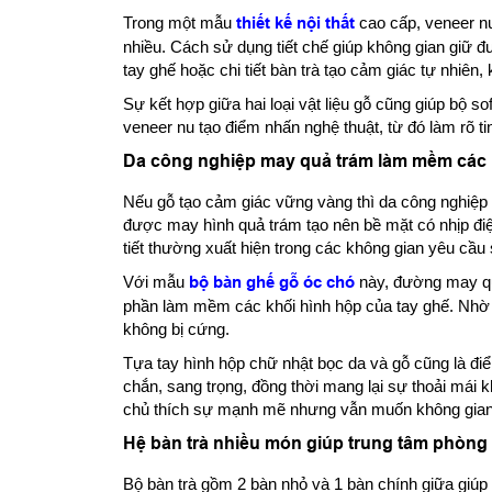
Trong một mẫu
thiết kế nội thất
cao cấp, veneer n
nhiều. Cách sử dụng tiết chế giúp không gian giữ 
tay ghế hoặc chi tiết bàn trà tạo cảm giác tự nhiên, 
Sự kết hợp giữa hai loại vật liệu gỗ cũng giúp bộ 
veneer nu tạo điểm nhấn nghệ thuật, từ đó làm rõ ti
Da công nghiệp may quả trám làm mềm các 
Nếu gỗ tạo cảm giác vững vàng thì da công nghiệp l
được may hình quả trám tạo nên bề mặt có nhịp điệ
tiết thường xuất hiện trong các không gian yêu cầu s
Với mẫu
bộ bàn ghế gỗ óc chó
này, đường may qu
phần làm mềm các khối hình hộp của tay ghế. Nhờ vậ
không bị cứng.
Tựa tay hình hộp chữ nhật bọc da và gỗ cũng là điể
chắn, sang trọng, đồng thời mang lại sự thoải mái k
chủ thích sự mạnh mẽ nhưng vẫn muốn không gian
Hệ bàn trà nhiều món giúp trung tâm phòng 
Bộ bàn trà gồm 2 bàn nhỏ và 1 bàn chính giữa giú