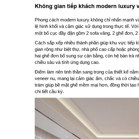
Không gian tiếp khách modern luxury v
Phong cách modern luxury không chỉ nhấn mạnh vào 
lệ hình khối và cảm giác sử dụng trong thực tế. V
một bố cục đầy đặn gồm 2 sofa văng, 2 ghế đơn, 2 b
Cách sắp xếp nhiều thành phần giúp khu vực tiếp 
gian rộng như biệt thự, nhà phố cao cấp hoặc phòn
hai ghế đơn bổ sung sự cân bằng, còn hệ bàn trà n
chiều sâu và tính ứng dụng cao.
Điểm làm nên tinh thần sang trọng của thiết kế nằm
veneer nu, mang lại cảm giác ấm, chắc và có chiề
trám giúp bề mặt ghế mềm mại hơn, đồng thời tạo h
chi tiết cầu kỳ.