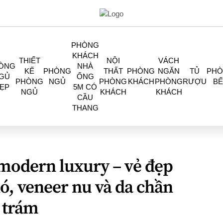
PHÒNG
KHÁCH
THIẾT
NỘI
VÁCH
ÒNG
NHÀ
KẾ
PHÒNG
THẤT
PHÒNG
NGĂN
TỦ
PH
GỦ
ỐNG
PHÒNG
NGỦ
PHÒNG
KHÁCH
PHÒNG
RƯỢU
BẾ
ẸP
5M CÓ
NGỦ
KHÁCH
KHÁCH
CẦU
THANG
modern luxury – vẻ đẹp
hó, veneer nu và da chần
 trám