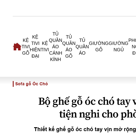
TỦ
KỆ
TỦ
KỆ
QUẦN
TỦ
PH
TIVI
KỆ
QUẦN
GIƯỜNG
GIƯỜNG
TIVI
ÁO
QUẦN
N
HIỆN
TIVI
ÁO
GỖ
NGỦ
GỖ
CÁNH
ÁO
Đ
ĐẠI
GỖ
KÍNH
Sofa gỗ Óc Chó
Bộ ghế gỗ óc chó tay 
tiện nghi cho ph
Thiết kế ghế gỗ óc chó tay vịn mở rộng