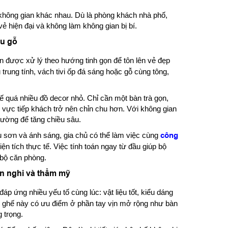
 không gian khác nhau. Dù là phòng khách nhà phố,
vẻ hiện đại và không làm không gian bị bí.
ệu gỗ
n được xử lý theo hướng tinh gọn để tôn lên vẻ đẹp
trung tính, vách tivi ốp đá sáng hoặc gỗ cùng tông,
ế quá nhiều đồ decor nhỏ. Chỉ cần một bàn trà gọn,
u vực tiếp khách trở nên chỉn chu hơn. Với không gian
tường để tăng chiều sâu.
u sơn và ánh sáng, gia chủ có thể làm việc cùng
công
n tích thực tế. Việc tính toán ngay từ đầu giúp bộ
 bộ căn phòng.
iện nghi và thẩm mỹ
áp ứng nhiều yếu tố cùng lúc: vật liệu tốt, kiểu dáng
u ghế này có ưu điểm ở phần tay vịn mở rộng như bàn
 trọng.