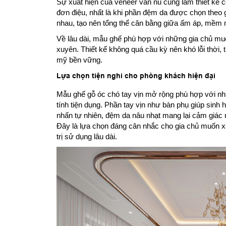
Sự xuất hiện của veneer vân nu cũng làm thiết kế có
đơn điệu, nhất là khi phần đệm da được chọn theo 
nhau, tạo nên tổng thể cân bằng giữa ấm áp, mềm 
Về lâu dài, mẫu ghế phù hợp với những gia chủ mu
xuyên. Thiết kế không quá cầu kỳ nên khó lỗi thời, t
mỹ bền vững.
Lựa chọn tiện nghi cho phòng khách hiện đại
Mẫu ghế gỗ óc chó tay vịn mở rộng phù hợp với n
tính tiện dụng. Phần tay vịn như bàn phụ giúp sinh
nhấn tự nhiên, đệm da nâu nhạt mang lại cảm giác 
Đây là lựa chọn đáng cân nhắc cho gia chủ muốn x
trị sử dụng lâu dài.