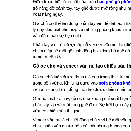
Điểm khác biệt lớn nhất của mẫu
bàn ghế gỗ phò
trò nâng đỡ cánh tay, tay ghế được mở rộng như mộ
hoạt hằng ngày.
Gia chủ có thể tận dụng phần tay vịn để đặt tách t
lý này đặc biệt phù hợp với những phòng khách mu
vẫn đảm bảo sự tiện nghi.
Phần tay vịn còn được ốp gỗ veneer vân nu, tạo đi
nhiên giúp bề mặt gỗ sinh động hơn, làm bộ ghế có
trang trí cầu kỳ.
Gỗ óc chó và veneer vân nu tạo chiều sâu 
Gỗ óc chó luôn được đánh giá cao trong thiết kế n
trọng bền vững. Khi ứng dụng vào
sofa phòng khá
nên ấm cúng hơn, đồng thời tạo được điểm nhấn tự
Ở mẫu thiết kế này, gỗ óc chó không chỉ xuất hiệ
phần tay vịn và mặt lưng ghế đơn. Sự kết hợp này g
vừa có chiều sâu thị giác.
Veneer vân nu là chi tiết đáng chú ý vì bề mặt vân
nhạt, phần vân nu trở nên nổi bật nhưng không quá 