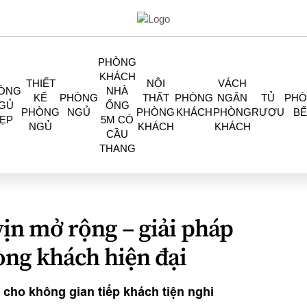
PHÒNG
KHÁCH
THIẾT
NỘI
VÁCH
ÒNG
NHÀ
KẾ
PHÒNG
THẤT
PHÒNG
NGĂN
TỦ
PH
GỦ
ỐNG
PHÒNG
NGỦ
PHÒNG
KHÁCH
PHÒNG
RƯỢU
BẾ
ẸP
5M CÓ
NGỦ
KHÁCH
KHÁCH
CẦU
THANG
vịn mở rộng – giải pháp
òng khách hiện đại
 cho không gian tiếp khách tiện nghi