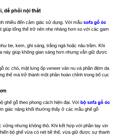
 dễ phối nội thất
định nhiều đến cảm giác sử dụng. Với mẫu
sofa gỗ óc
 giúp tổng thể trở nên nhẹ nhàng hơn so với các gam
như be, kem, ghi sáng, trắng ngà hoặc nâu trầm. Khi
da này giúp không gian sáng hơn nhưng vẫn giữ được
gỗ óc chó, mặt lưng ốp veneer vân nu và phần đệm da
ổng thể mà trở thành một phần hoàn chỉnh trong bố cục
hơn
 bộ ghế gỗ theo phong cách hiện đại. Với
bộ sofa gỗ óc
cảm giác nặng khối thường thấy ở các mẫu ghế gỗ
c vững nhưng không thô. Khi kết hợp với phần tay vịn
khiến bộ ghế vừa có nét bề thế, vừa giữ được sự thanh