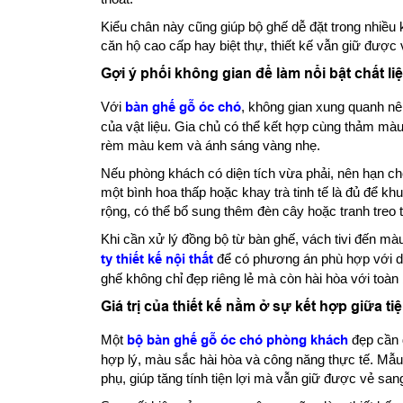
Kiểu chân này cũng giúp bộ ghế dễ đặt trong nhiều
căn hộ cao cấp hay biệt thự, thiết kế vẫn giữ được 
Gợi ý phối không gian để làm nổi bật chất li
Với
bàn ghế gỗ óc chó
, không gian xung quanh nê
của vật liệu. Gia chủ có thể kết hợp cùng thảm màu 
rèm màu kem và ánh sáng vàng nhẹ.
Nếu phòng khách có diện tích vừa phải, nên hạn ch
một bình hoa thấp hoặc khay trà tinh tế là đủ để kh
rộng, có thể bổ sung thêm đèn cây hoặc tranh treo 
Khi cần xử lý đồng bộ từ bàn ghế, vách tivi đến mà
ty thiết kế nội thất
để có phương án phù hợp với diệ
ghế không chỉ đẹp riêng lẻ mà còn hài hòa với toàn
Giá trị của thiết kế nằm ở sự kết hợp giữa t
Một
bộ bàn ghế gỗ óc chó phòng khách
đẹp cần đ
hợp lý, màu sắc hài hòa và công năng thực tế. Mẫ
phụ, giúp tăng tính tiện lợi mà vẫn giữ được vẻ sang