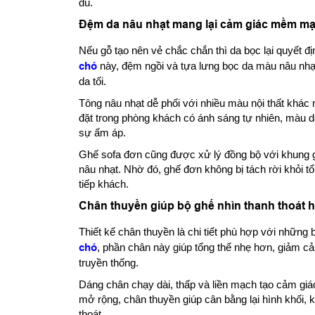
đủ.
Đệm da nâu nhạt mang lại cảm giác mềm mại,
Nếu gỗ tạo nên vẻ chắc chắn thì da bọc lại quyết 
chó
này, đệm ngồi và tựa lưng bọc da màu nâu nhạt
da tối.
Tông nâu nhạt dễ phối với nhiều màu nội thất khác 
đặt trong phòng khách có ánh sáng tự nhiên, màu 
sự ấm áp.
Ghế sofa đơn cũng được xử lý đồng bộ với khung 
nâu nhạt. Nhờ đó, ghế đơn không bị tách rời khỏi t
tiếp khách.
Chân thuyền giúp bộ ghế nhìn thanh thoát 
Thiết kế chân thuyền là chi tiết phù hợp với những
chó
, phần chân này giúp tổng thể nhẹ hơn, giảm 
truyền thống.
Dáng chân chạy dài, thấp và liền mạch tạo cảm giá
mở rộng, chân thuyền giúp cân bằng lại hình khối, 
thoát.