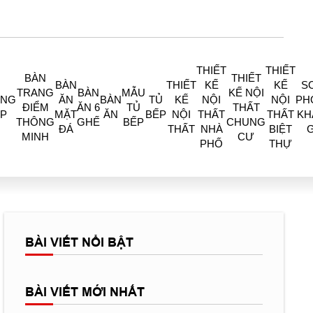
THIẾT
THIẾT
BÀN
THIẾT
BÀN
THIẾT
KẾ
KẾ
S
TRANG
BÀN
MẪU
KẾ NỘI
ÒNG
ĂN
BÀN
TỦ
KẾ
NỘI
NỘI
PH
ĐIỂM
ĂN 6
TỦ
THẤT
P
MẶT
ĂN
BẾP
NỘI
THẤT
THẤT
KH
THÔNG
GHẾ
BẾP
CHUNG
ĐÁ
THẤT
NHÀ
BIỆT
MINH
CƯ
PHỐ
THỰ
BÀI VIẾT NỔI BẬT
BÀI VIẾT MỚI NHẤT