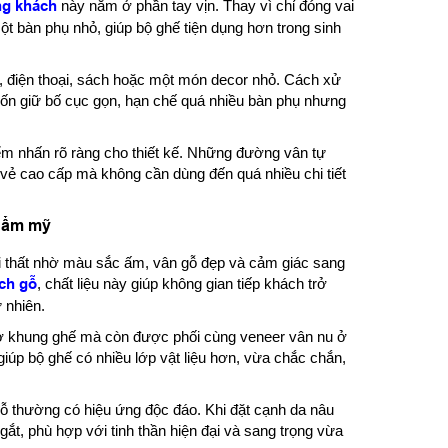
ng khách
này nằm ở phần tay vịn. Thay vì chỉ đóng vai
t bàn phụ nhỏ, giúp bộ ghế tiện dụng hơn trong sinh
rà, điện thoại, sách hoặc một món decor nhỏ. Cách xử
ốn giữ bố cục gọn, hạn chế quá nhiều bàn phụ nhưng
ểm nhấn rõ ràng cho thiết kế. Những đường vân tự
 vẻ cao cấp mà không cần dùng đến quá nhiều chi tiết
thẩm mỹ
ội thất nhờ màu sắc ấm, vân gỗ đẹp và cảm giác sang
ch gỗ
, chất liệu này giúp không gian tiếp khách trở
 nhiên.
n ở khung ghế mà còn được phối cùng veneer vân nu ở
iúp bộ ghế có nhiều lớp vật liệu hơn, vừa chắc chắn,
 gỗ thường có hiệu ứng độc đáo. Khi đặt cạnh da nâu
gắt, phù hợp với tinh thần hiện đại và sang trọng vừa