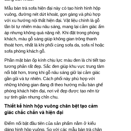
Mẫu bàn trà sofa hiện đại này có tạo hình hình hộp
vuông, đường nét dứt khoát, gọn gàng và phù hợp
với xu hướng nội thất hiện đại. Vật liệu chính là gỗ
tần bì tự nhiên màu nâu sáng, mang lại cảm giác ấm
áp nhưng không quá nặng nề. Khi đặt trong phòng
khách, màu gỗ sáng giúp không gian trông thanh
thoát hơn, nhất là khi phối cùng sofa da, sofa nỉ hoặc
sofa phòng khách gỗ.
Phần mặt bàn ốp kính chịu lực màu đen là chi tiết tạo
tương phản rất đẹp. Sắc đen giúp khu vực trung tâm
nổi bật hơn, trong khi gỗ nâu sáng giữ lại cảm giác
gần gũi và tự nhiên. Cách phối này phù hợp với
những không gian đang đi theo hướng mẫu bàn ghế
phòng khách hiện đại, nơi vẻ đẹp được tạo nên từ
sự tinh giản nhưng chỉn chu.
Thiết kế hình hộp vuông chân bệt tạo cảm
giác chắc chắn và hiện đại
Điểm nổi bật đầu tiên của sản phẩm nằm ở kiểu
dáng hình hộp vuông. So với các mẫu bàn trà chân