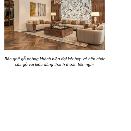
Bàn ghế gỗ phòng khách hiện đại kết hợp vẻ bền chắc
của gỗ với kiểu dáng thanh thoát, tiện nghi.
Bàn ghế gỗ phòng khách hiện đại phù hợp với những
gia đình yêu thích chất liệu tự nhiên nhưng vẫn muốn
giữ sự trẻ trung, gọn gàng. Thiết kế nên có đường
nét tinh tế, kích thước cân đối và màu gỗ hài hòa với
tổng thể nội thất. Khi bố trí cùng bàn trà, kệ tivi và
ánh sáng phù hợp, phòng khách sẽ thêm sang trọng,
gần gũi và cuốn hút.