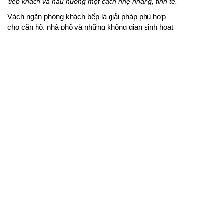
tiếp khách và nấu nướng một cách nhẹ nhàng, tinh tế.
Vách ngăn phòng khách bếp là giải pháp phù hợp
cho căn hộ, nhà phố và những không gian sinh hoạt
mở. Thiết kế vách nên đảm bảo sự thông thoáng,
không cản trở ánh sáng và tạo được sự liên kết hài
hòa giữa hai khu vực. Khi sử dụng kiểu dáng thanh
thoát, chất liệu đẹp và màu sắc đồng bộ, vách ngăn
sẽ giúp ngôi nhà thêm tiện nghi, hiện đại và sang
trọng.