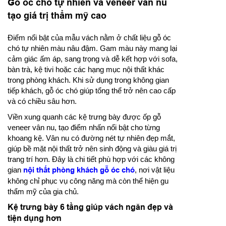
Gỗ óc chó tự nhiên và veneer vân nu
tạo giá trị thẩm mỹ cao
Điểm nổi bật của mẫu vách nằm ở chất liệu gỗ óc
chó tự nhiên màu nâu đậm. Gam màu này mang lại
cảm giác ấm áp, sang trọng và dễ kết hợp với sofa,
bàn trà, kệ tivi hoặc các hạng mục nội thất khác
trong phòng khách. Khi sử dụng trong không gian
tiếp khách, gỗ óc chó giúp tổng thể trở nên cao cấp
và có chiều sâu hơn.
Viền xung quanh các kệ trưng bày được ốp gỗ
veneer vân nu, tạo điểm nhấn nổi bật cho từng
khoang kệ. Vân nu có đường nét tự nhiên đẹp mắt,
giúp bề mặt nội thất trở nên sinh động và giàu giá trị
trang trí hơn. Đây là chi tiết phù hợp với các không
gian
nội thất phòng khách gỗ óc chó
, nơi vật liệu
không chỉ phục vụ công năng mà còn thể hiện gu
thẩm mỹ của gia chủ.
Kệ trưng bày 6 tầng giúp vách ngăn đẹp và
tiện dụng hơn