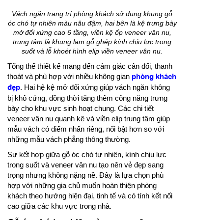
Vách ngăn trang trí phòng khách sử dụng khung gỗ
óc chó tự nhiên màu nâu đậm, hai bên là kệ trưng bày
mở đối xứng cao 6 tầng, viền kệ ốp veneer vân nu,
trung tâm là khung lam gỗ ghép kính chịu lực trong
suốt và lỗ khoét hình elip viền veneer vân nu.
Tổng thể thiết kế mang đến cảm giác cân đối, thanh
thoát và phù hợp với nhiều không gian
phòng khách
đẹp
. Hai hệ kệ mở đối xứng giúp vách ngăn không
bị khô cứng, đồng thời tăng thêm công năng trưng
bày cho khu vực sinh hoạt chung. Các chi tiết
veneer vân nu quanh kệ và viền elip trung tâm giúp
mẫu vách có điểm nhấn riêng, nổi bật hơn so với
những mẫu vách phẳng thông thường.
Sự kết hợp giữa gỗ óc chó tự nhiên, kính chịu lực
trong suốt và veneer vân nu tạo nên vẻ đẹp sang
trọng nhưng không nặng nề. Đây là lựa chọn phù
hợp với những gia chủ muốn hoàn thiện phòng
khách theo hướng hiện đại, tinh tế và có tính kết nối
cao giữa các khu vực trong nhà.