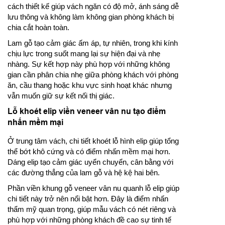
cách thiết kế giúp vách ngăn có độ mở, ánh sáng dễ
lưu thông và không làm không gian phòng khách bị
chia cắt hoàn toàn.
Lam gỗ tạo cảm giác ấm áp, tự nhiên, trong khi kính
chịu lực trong suốt mang lại sự hiện đại và nhẹ
nhàng. Sự kết hợp này phù hợp với những không
gian cần phân chia nhẹ giữa phòng khách với phòng
ăn, cầu thang hoặc khu vực sinh hoạt khác nhưng
vẫn muốn giữ sự kết nối thị giác.
Lỗ khoét elip viền veneer vân nu tạo điểm
nhấn mềm mại
Ở trung tâm vách, chi tiết khoét lỗ hình elip giúp tổng
thể bớt khô cứng và có điểm nhấn mềm mại hơn.
Dáng elip tạo cảm giác uyển chuyển, cân bằng với
các đường thẳng của lam gỗ và hệ kệ hai bên.
Phần viền khung gỗ veneer vân nu quanh lỗ elip giúp
chi tiết này trở nên nổi bật hơn. Đây là điểm nhấn
thẩm mỹ quan trọng, giúp mẫu vách có nét riêng và
phù hợp với những phòng khách đề cao sự tinh tế